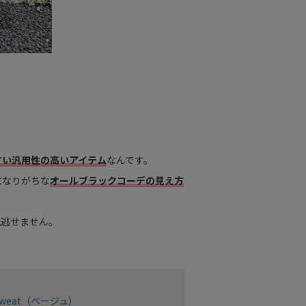
すい汎用性の高いアイテム
なんです。
になりがちな
オールブラックコーデの見え方
見逃せません。
t Sweat（ベージュ）