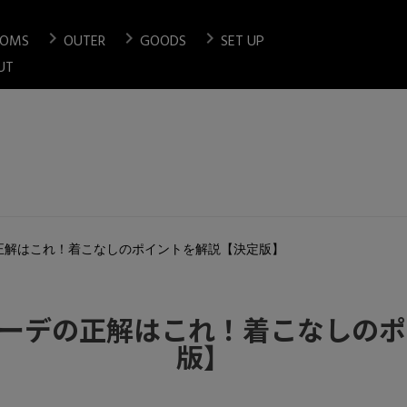
chevron_right
chevron_right
chevron_right
TOMS
OUTER
GOODS
SET UP
検索
UT
正解はこれ！着こなしのポイントを解説【決定版】
ーデの正解はこれ！着こなしの
版】