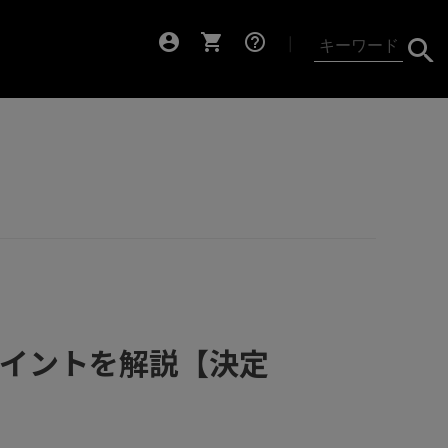
account_circle
shopping_cart
help_outline
┃
ポイントを解説【決定