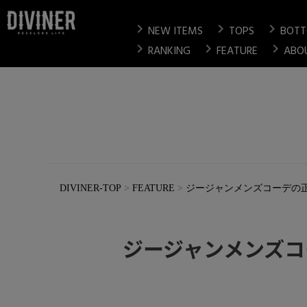
chevron_right
chevron_right
chevron_right
NEW ITEMS
TOPS
BOT
chevron_right
chevron_right
chevron_right
RANKING
FEATURE
ABO
DIVINER-TOP
FEATURE
ジージャンメンズコーデの
ジージャンメンズコ