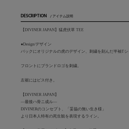
DESCRIPTION
アイテム説明
【DIVINER JAPAN】猛虎伏草 TEE
●Design/デザイン
バックにオリジナルの虎のデザイン、刺繍を刻んだ半袖Tシ
フロントにブランドロゴを刺繍。
左裾にはピス付き。
【DIVINER JAPAN】
―最後ハ骨ニ成ル―
DIVINERのコンセプト、「妥協の無い生き様」
より日本人特有の死生観を表現するライン。