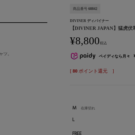
商品番号
68842
DIVINER ディバイナー
【DIVINER JAPAN】猛虎伏草
¥
8,800
税込
ャツ。
ペイディなら月々
[
80
ポイント還元 ]
M
在庫切れ
L
FREE