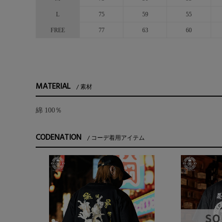
L
75
59
55
FREE
77
63
60
MATERIAL
素材
綿 100％
CODENATION
コーデ着用アイテム