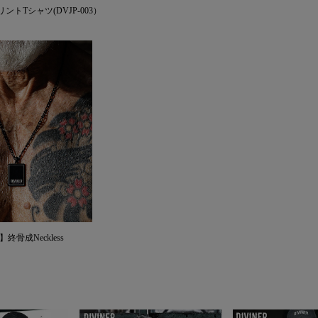
プリントTシャツ(DVJP-003）
N】終骨成Neckless