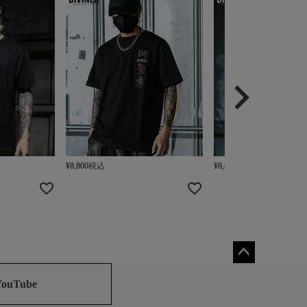
¥
8,800
税込
¥
8,800
税込
ペー
ジト
YouTube
ップ
へ