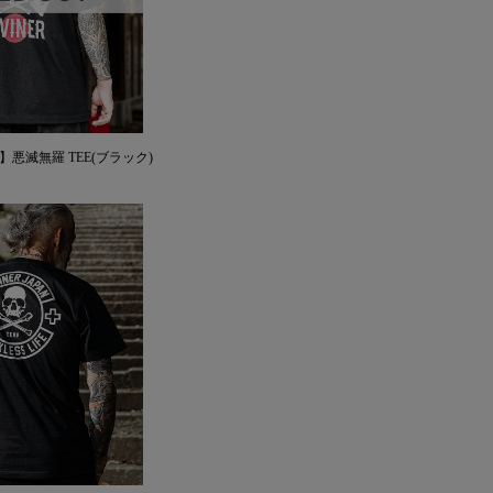
AN】悪滅無羅 TEE(ブラック)