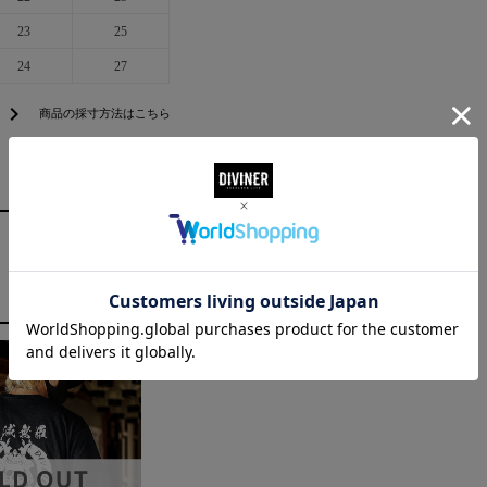
23
25
24
27
chevron_right
商品の採寸方法はこちら