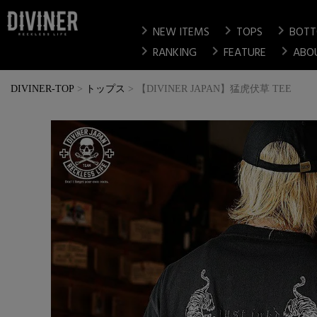
chevron_right
chevron_right
chevron_right
NEW ITEMS
TOPS
BOT
chevron_right
chevron_right
chevron_right
RANKING
FEATURE
ABO
DIVINER-TOP
トップス
【DIVINER JAPAN】猛虎伏草 TEE