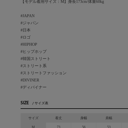
【モデル着用サイズ：M】身長173cm/体重60kg
#JAPAN
#ジャパン
#日本
#ロゴ
#HIPHOP
#ヒップホップ
#韓国ストリート
#ストリート系
#ストリートファッション
#DIVINER
#ディバイナー
SIZE
サイズ表
サイズ
着丈
身幅
肩幅
M
73
56
53