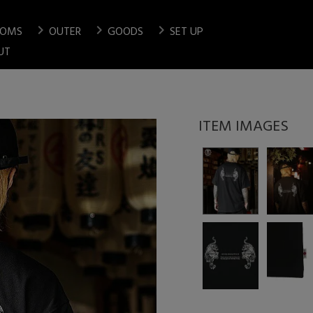
chevron_right
chevron_right
chevron_right
TOMS
OUTER
GOODS
SET UP
検索
UT