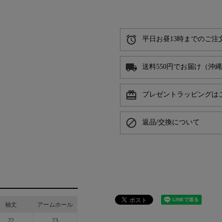
alarm
平日お昼13時までのご注
local_shipping
送料550円でお届け（沖
card_giftcard
プレゼントラッピングは
block
返品/交換について
袖丈
アームホール
22
23