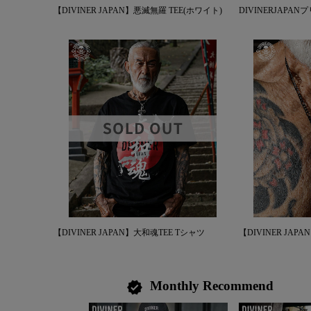
【DIVINER JAPAN】悪滅無羅 TEE(ホワイト)
DIVINERJAPAN
【DIVINER JAPAN】大和魂TEE Tシャツ
【DIVINER JAPA
Monthly Recommend
verified