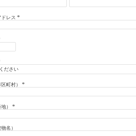
(
必
須
)
アドレス
(
必
須
)
必
須
必
須
市区町村）
(
必
須
)
番地）
(
必
須
)
建物名）