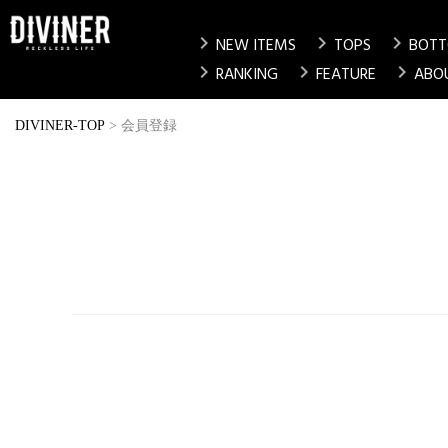
chevron_right
chevron_right
chevron_right
NEW ITEMS
TOPS
BOT
chevron_right
chevron_right
chevron_right
RANKING
FEATURE
ABO
DIVINER-TOP
会員登録