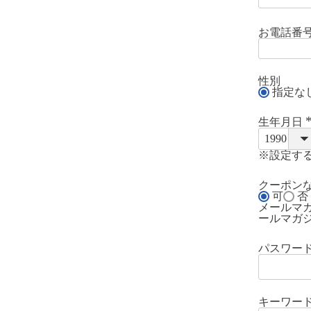
お電話番
性別
指定な
生年月日
(
※設定す
)
クーポン
可
否
メールマ
ールマガ
パスワー
キーワー