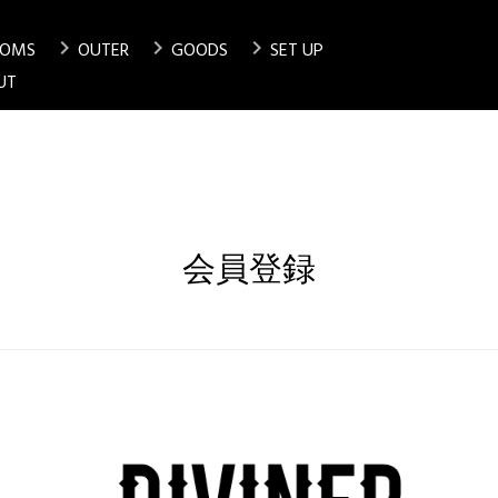
chevron_right
chevron_right
chevron_right
TOMS
OUTER
GOODS
SET UP
検索
UT
会員登録