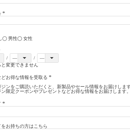
号
(
必
須
)
し
男性
女性
必
ると変更できません
須
などお得な情報を受取る
(
ガジンをご購読いただくと、新製品やセール情報をお届けしま
必
ジン限定クーポンやプレゼントなどお得な情報をお届けします
須
)
ド
(
必
須
)
ドをお持ちの方はこちら