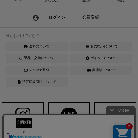
カート
お気に入り
新入荷
問合せ
account_circle
ログイン
┃
会員登録
何かお困りですか？
送料について
お支払いについて
local_shipping
credit_card
返品・交換について
ポイントについて
cached
offline_bolt
メルマガ登録
実店舗について
mail_outline
store
特定商取引法について
description
Instagram
LINE
YouTube