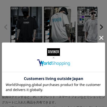
¥
5,500
¥
5,500
¥
5,500
税込
税込
税込
check_box
ショッピングカートのご利用方法
ショッピングカートに入った状態では、商品の在庫は確保されていませ
ん。
ショッピングカート情報は、一定期間保存されます。
会員ログインすると、PC・タブレット・スマートフォンなどでショッピン
グカートに入れた商品を共有できます。