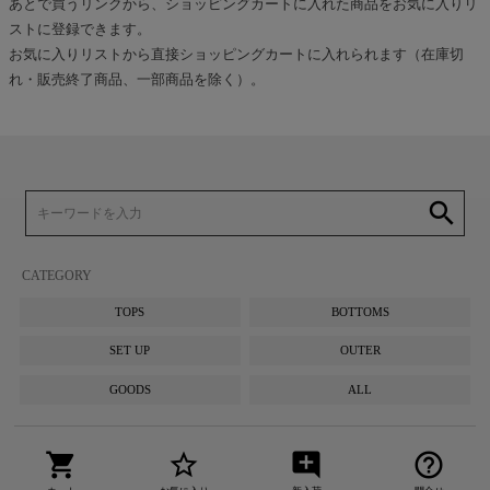
あとで買うリンクから、ショッピングカートに入れた商品をお気に入りリ
ストに登録できます。
お気に入りリストから直接ショッピングカートに入れられます（在庫切
れ・販売終了商品、一部商品を除く）。
search
CATEGORY
TOPS
BOTTOMS
SET UP
OUTER
GOODS
ALL
shopping_cart
star_border
add_comment
help_outline