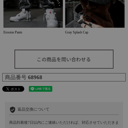
Erosion Pants
Gray Splash Cap
商品番号
68968
verified_user
返品交換について
商品到着後7日以内にご連絡いただければ、対応させていただきま