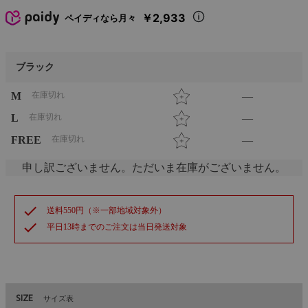
￥2,933
ペイディなら月々
ブラック
M
在庫切れ
—
L
在庫切れ
—
FREE
在庫切れ
—
申し訳ございません。ただいま在庫がございません。
check
送料550円（※一部地域対象外）
check
平日13時までのご注文は当日発送対象
SIZE
サイズ表