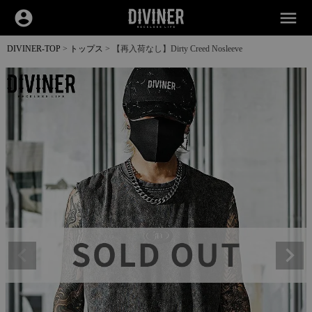
account_circle
menu
DIVINER-TOP
トップス
【再入荷なし】Dirty Creed Nosleeve