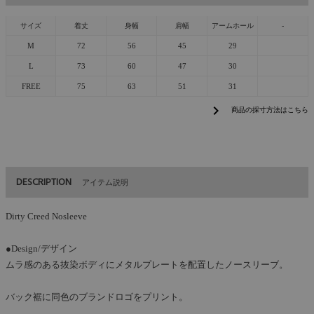
サイズ
着丈
身幅
肩幅
アームホール
-
M
72
56
45
29
L
73
60
47
30
FREE
75
63
51
31
chevron_right
商品の採寸方法はこちら
DESCRIPTION
アイテム説明
Dirty Creed Nosleeve
●Design/デザイン
ムラ感のある抜染ボディにメタルプレートを配置したノースリーブ。
バック裾に同色のブランドロゴをプリント。