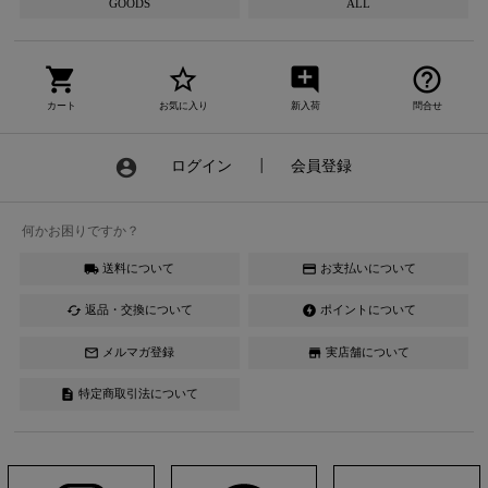
GOODS
ALL
shopping_cart
star_border
add_comment
help_outline
カート
お気に入り
新入荷
問合せ
account_circle
ログイン
┃
会員登録
何かお困りですか？
送料について
お支払いについて
local_shipping
credit_card
返品・交換について
ポイントについて
cached
offline_bolt
メルマガ登録
実店舗について
mail_outline
store
特定商取引法について
description