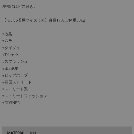
左裾にはピス付き。
【モデル着用サイズ：M】身長173cm/体重60kg
#抜染
#ムラ
#タイダイ
#Tシャツ
#スプラッシュ
#HIPHOP
#ヒップホップ
#韓国ストリート
#ストリート系
#ストリートファッション
#DIVINER
MATERIAL
素材