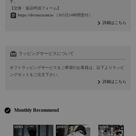
す。
【交換・返品申請フォーム】
assignment
https://diviner.rcmr.io
（365日24時間受付）
navigate_next
詳細はこちら
card_giftcard
ラッピングサービスについて
ギフトラッピングサービスをご希望のお客様は、以下よりラッピ
ングセットをご注文下さい。
navigate_next
詳細はこちら
verified
Monthly Recommend