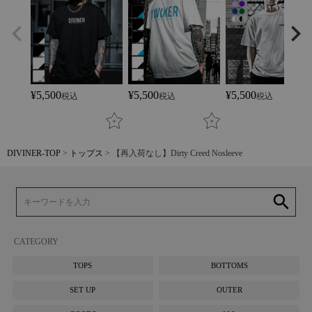
¥
5,500
¥
5,500
¥
5,500
税込
税込
税込
DIVINER-TOP
トップス
【再入荷なし】Dirty Creed Nosleeve
search
CATEGORY
TOPS
BOTTOMS
SET UP
OUTER