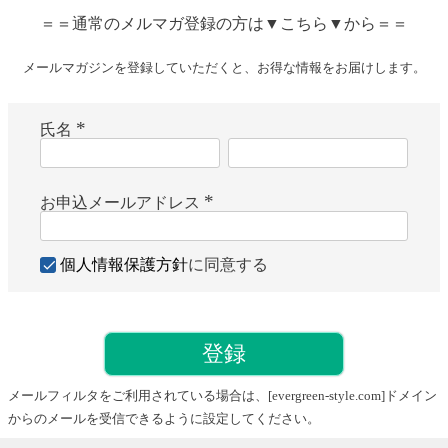
＝＝通常のメルマガ登録の方は▼こちら▼から＝＝
メールマガジンを登録していただくと、お得な情報をお届けします。
氏名
(
必
須
)
お申込メールアドレス
(
必
須
個人情報保護方針
に同意する
)
登録
メールフィルタをご利用されている場合は、
[evergreen-style.com]
ドメイン
からのメールを受信できるように設定してください。