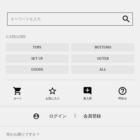
search
CATEGORY
TOPS
BOTTOMS
SET UP
OUTER
GOODS
ALL
shopping_cart
star_border
add_comment
help_outline
カート
お気に入り
新入荷
問合せ
account_circle
ログイン
┃
会員登録
何かお困りですか？