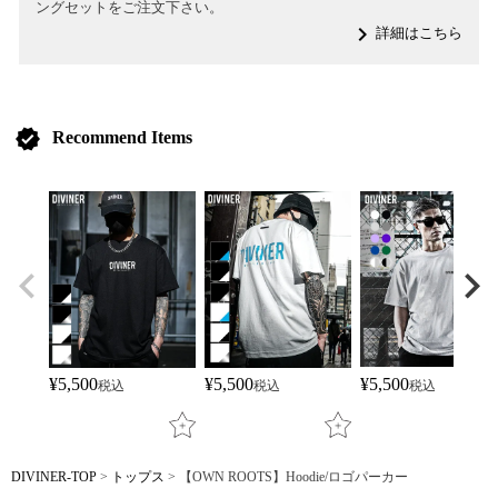
ングセットをご注文下さい。
navigate_next
詳細はこちら
verified
Recommend Items
¥
5,500
¥
5,500
¥
5,500
税込
税込
税込
DIVINER-TOP
トップス
【OWN ROOTS】Hoodie/ロゴパーカー