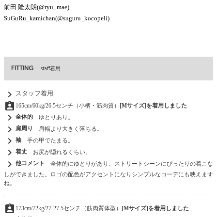
前田 隆太朗(@ryu_mae)
SuGuRu_kamichan(@suguru_kocopeli)
FITTING
staff着用
chevron_right
スタッフ着用
assignment_ind
165cm/60kg/26.5センチ（小柄・筋肉質）
[Mサイズ]を着用しました
chevron_right
全体的
ゆとりあり。
chevron_right
肩周り
肩幅より大きく落ちる。
chevron_right
袖
手の甲でたまる。
chevron_right
着丈
お尻が隠れるくらい。
chevron_right
他コメント
全体的にゆとりがあり、ストリートシーンにぴったりの着こな
しができました。ロゴの配色がアクセントになりシンプルなコーデにも映えます
ね。
assignment_ind
173cm/72kg/27-27.5センチ（筋肉質体型）
[Mサイズ]を着用しました