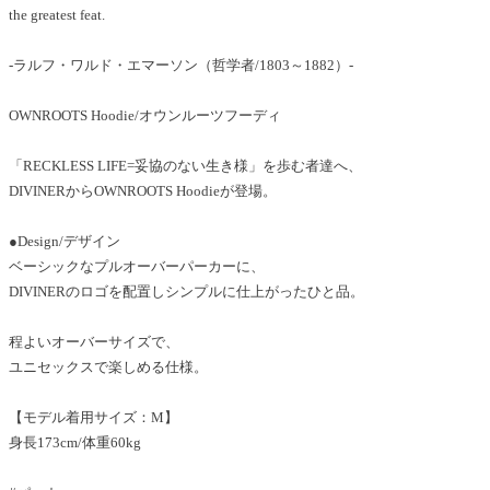
the greatest feat.
-ラルフ・ワルド・エマーソン（哲学者/1803～1882）-
OWNROOTS Hoodie/オウンルーツフーディ
「RECKLESS LIFE=妥協のない生き様」を歩む者達へ、
DIVINERからOWNROOTS Hoodieが登場。
●Design/デザイン
ベーシックなプルオーバーパーカーに、
DIVINERのロゴを配置しシンプルに仕上がったひと品。
程よいオーバーサイズで、
ユニセックスで楽しめる仕様。
【モデル着用サイズ：M】
身長173cm/体重60kg