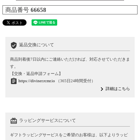
商品番号
66658
verified_user
返品交換について
商品到着後7日以内にご連絡いただければ、対応させていただきま
す。
【交換・返品申請フォーム】
assignment
https://diviner.rcmr.io
（365日24時間受付）
navigate_next
詳細はこちら
card_giftcard
ラッピングサービスについて
ギフトラッピングサービスをご希望のお客様は、以下よりラッピ