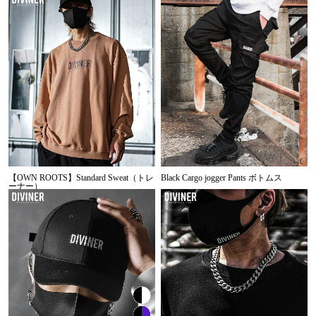
【OWN ROOTS】Standard Sweat（トレ
Black Cargo jogger Pants ボトムス
ーナー）