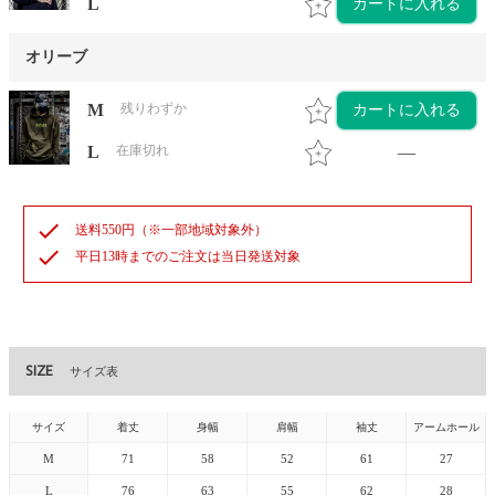
L
カートに入れる
オリーブ
M
残りわずか
カートに入れる
L
在庫切れ
—
check
送料550円（※一部地域対象外）
check
平日13時までのご注文は当日発送対象
SIZE
サイズ表
サイズ
着丈
身幅
肩幅
袖丈
アームホール
M
71
58
52
61
27
L
76
63
55
62
28