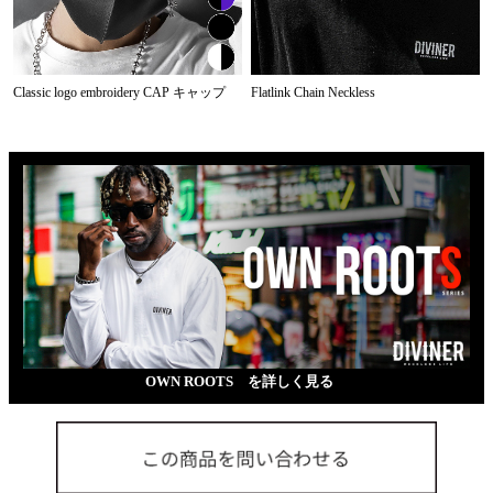
Classic logo embroidery CAP キャップ
Flatlink Chain Neckless
OWN ROOTS を詳しく見る