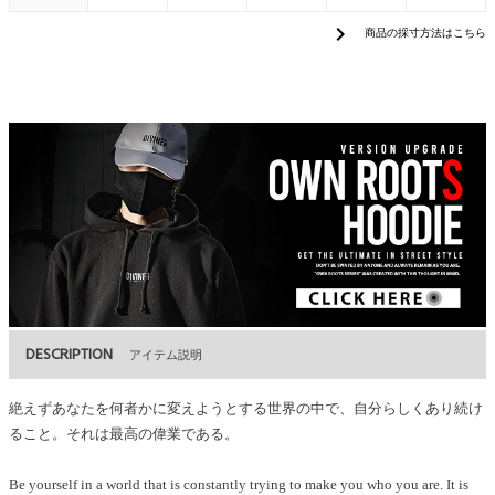
chevron_right
商品の採寸方法はこちら
DESCRIPTION
アイテム説明
絶えずあなたを何者かに変えようとする世界の中で、自分らしくあり続け
ること。それは最高の偉業である。
Be yourself in a world that is constantly trying to make you who you are. It is