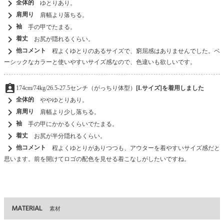
chevron_right
全体的
ゆとりあり。
chevron_right
肩周り
肩幅より落ちる。
chevron_right
袖
手の甲でたまる。
chevron_right
着丈
お尻が隠れるくらい。
chevron_right
他コメント
程よくゆとりのあるサイズで、窮屈感はありませんでした。ベ
ーシックなカラーと使いやすいサイズ感なので、色違いも欲しいです。
assignment_ind
174cm/74kg/26.5-27.5センチ（がっちり体型）
[Lサイズ]を着用しました
chevron_right
全体的
ややゆとりあり。
chevron_right
肩周り
肩幅より少し落ちる。
chevron_right
袖
手の甲にかかるくらいでたまる。
chevron_right
着丈
お尻が半分隠れるくらい。
chevron_right
他コメント
程よくゆとりがありつつも、アウターを着やすいサイズ感だと
思います。前を開けてロゴの配色を見せる着こなしがしたいですね。
MATERIAL
素材