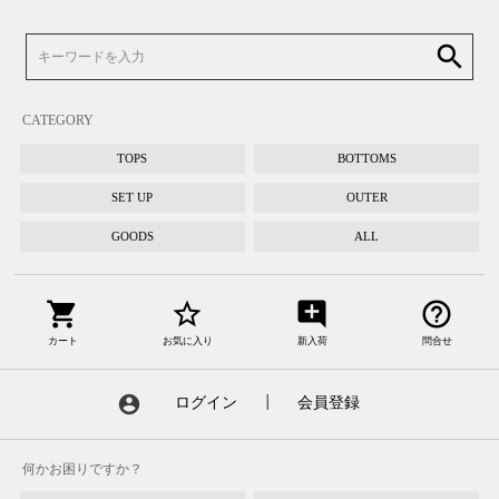
search
CATEGORY
TOPS
BOTTOMS
SET UP
OUTER
GOODS
ALL
shopping_cart
star_border
add_comment
help_outline
カート
お気に入り
新入荷
問合せ
account_circle
ログイン
┃
会員登録
何かお困りですか？