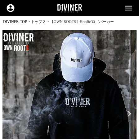
account_circle
menu
DIVINER-TOP
トップス
【OWN ROOTS】Hoodie/ロゴパーカー