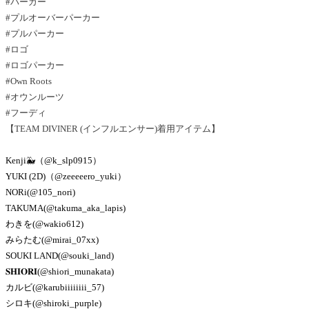
#パーカー
#プルオーバーパーカー
#プルパーカー
#ロゴ
#ロゴパーカー
#Own Roots
#オウンルーツ
#フーディ
【TEAM DIVINER (インフルエンサー)着用アイテム】
Kenji🐳（@k_slp0915）
YUKI (2D)（@zeeeeero_yuki）
NORi(@105_nori)
TAKUMA(@takuma_aka_lapis)
わきを(@wakio612)
みらたむ(@mirai_07xx)
SOUKI LAND(@souki_land)
𝐒𝐇𝐈𝐎𝐑𝐈(@shiori_munakata)
カルビ(@karubiiiiiiii_57)
シロキ(@shiroki_purple)