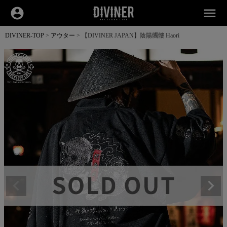
account_circle
menu
DIVINER-TOP
アウター
【DIVINER JAPAN】陰陽髑髏 Haori