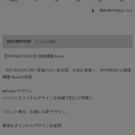
FREE
76
58
69
34
45
chevron_right
商品の採寸方法はこちら
DESCRIPTION
アイテム説明
【DIVINER JAPAN】陰陽髑髏 Haori
「RECKLESS LIFE=妥協のない生き様」を歩む者達へ、DIVINERから陰陽
髑髏 Haoriが登場。
●Design/デザイン
バックにオリジナルデザインを刺繍で刻んだ羽織り。
フロント胸元、右袖にも刺 デザイン。
裏地もオリジナルデザインを使用。