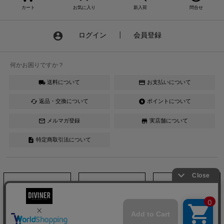
カート
お気に入り
新入荷
問合せ
account_circle
ログイン
┃
会員登録
何かお困りですか？
送料について
お支払いについて
local_shipping
credit_card
返品・交換について
ポイントについて
cached
offline_bolt
メルマガ登録
実店舗について
mail_outline
store
特定商取引法について
description
Instagram
LINE
YouTube