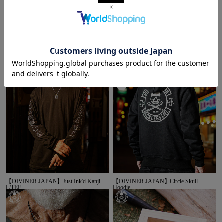
【DIVINER JAPAN】Circle Skull TEE
【DIVINER JAPAN】籠蓋髑髏
TEE（ブラック）
【DIVINER JAPAN】Just Ink'd Kanji
【DIVINER JAPAN】Circle Skull
L/TEE
Hoodie