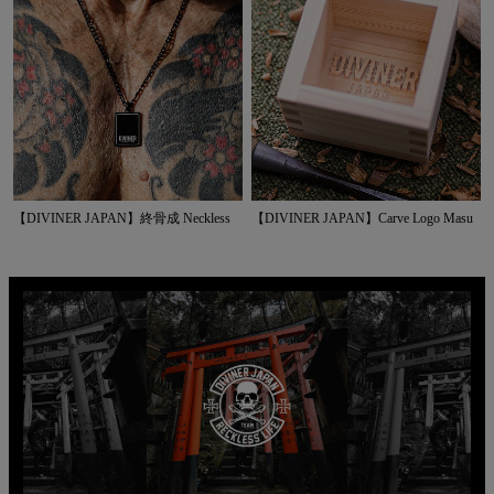
【DIVINER JAPAN】終骨成 Neckless
【DIVINER JAPAN】Carve Logo Masu