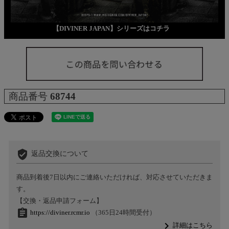
【DIVINER JAPAN】シリーズはコチラ
商品番号
68744
verified_user
返品交換について
商品到着後7日以内にご連絡いただければ、対応させていただきま
す。
【交換・返品申請フォーム】
assignment
https://diviner.rcmr.io
（365日24時間受付）
navigate_next
詳細はこちら