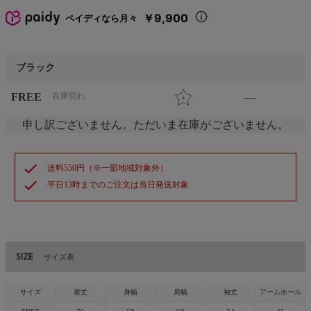
￥9,900
ペイディなら月々
ブラック
FREE
在庫切れ
—
申し訳ございません。ただいま在庫がございません。
check
送料550円（※一部地域対象外）
check
平日13時までのご注文は当日発送対象
SIZE
サイズ表
サイズ
着丈
身幅
肩幅
袖丈
アームホール