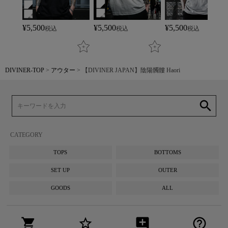
¥
5,500
¥
5,500
¥
5,500
税込
税込
税込
DIVINER-TOP
アウター
【DIVINER JAPAN】陰陽髑髏 Haori
search
CATEGORY
TOPS
BOTTOMS
SET UP
OUTER
GOODS
ALL
shopping_cart
star_border
add_comment
help_outline