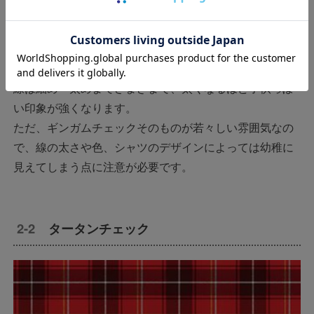
ギンガムチェックは、白と他の色の2色で構成されるシン
プルなチェック柄です。線の幅は一定で、縦横の2本の線
が等間隔で縞模様になるのが特徴。
線は細め〜太めまでさまざまで、太くなるほど子供っぽ
い印象が強くなります。
ただ、ギンガムチェックそのものが若々しい雰囲気なの
で、線の太さや色、シャツのデザインによっては幼稚に
見えてしまう点に注意が必要です。
タータンチェック