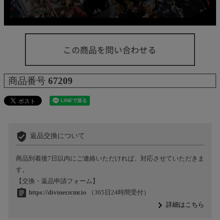
商品番号
67209
verified_user
返品交換について
商品到着後7日以内にご連絡いただければ、対応させていただきま
す。
【交換・返品申請フォーム】
assignment
https://diviner.rcmr.io
（365日24時間受付）
navigate_next
詳細はこちら