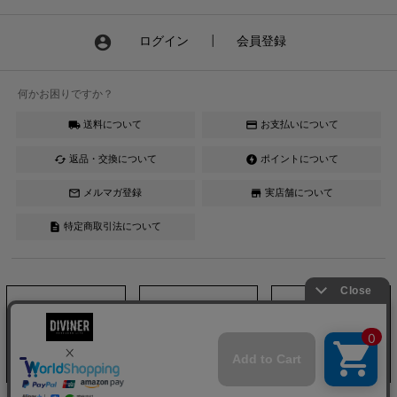
account_circle
ログイン
┃
会員登録
何かお困りですか？
送料について
お支払いについて
local_shipping
credit_card
返品・交換について
ポイントについて
cached
offline_bolt
メルマガ登録
実店舗について
mail_outline
store
特定商取引法について
description
Instagram
LINE
YouTube