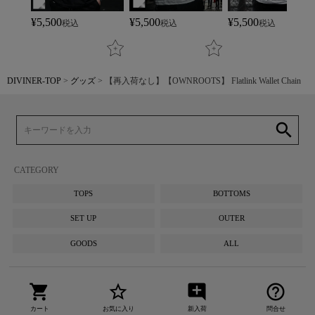
¥
5,500
¥
5,500
¥
5,500
税込
税込
税込
DIVINER-TOP
グッズ
【再入荷なし】【OWNROOTS】 Flatlink Wallet Chain
search
CATEGORY
TOPS
BOTTOMS
SET UP
OUTER
GOODS
ALL
shopping_cart
star_border
add_comment
help_outline
カート
お気に入り
新入荷
問合せ