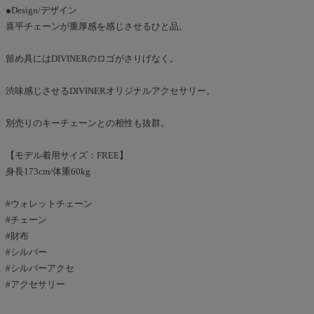
●Design/デザイン
喜平チェーンが重厚感を感じさせるひと品。
留め具にはDIVINERのロゴがさりげなく。
渋味感じさせるDIVINERオリジナルアクセサリー。
別売りのキーチェーンとの相性も抜群。
【モデル着用サイズ：FREE】
身長173cm/体重60kg
#ウォレットチェーン
#チェーン
#財布
#シルバー
#シルバーアクセ
#アクセサリー