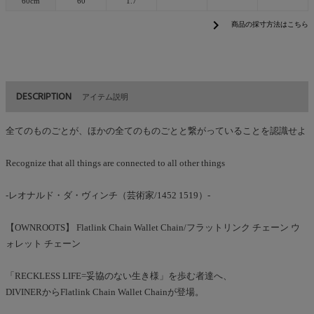
60cm
60
1.7
chevron_right
商品の採寸方法はこちら
DESCRIPTION
アイテム説明
全てのものごとが、ほかの全てのものごとと繋がっていることを認識せよ
Recognize that all things are connected to all other things
-レオナルド・ダ・ヴィンチ（芸術家/1452 1519）-
【OWNROOTS】 Flatlink Chain Wallet Chain/フラットリンク チェーン ウ
ォレット チェーン
「RECKLESS LIFE=妥協のない生き様」を歩む者達へ、
DIVINERからFlatlink Chain Wallet Chainが登場。