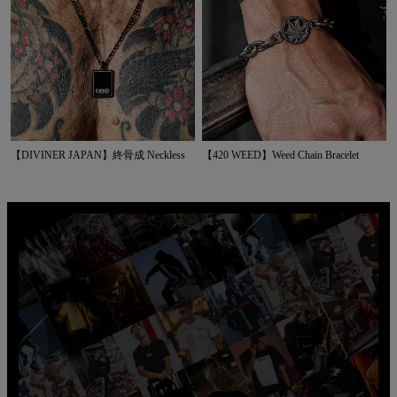
【DIVINER JAPAN】終骨成 Neckless
【420 WEED】Weed Chain Bracelet