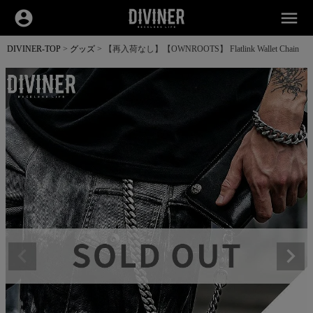
account_circle
menu
DIVINER-TOP
グッズ
【再入荷なし】【OWNROOTS】 Flatlink Wallet Chain