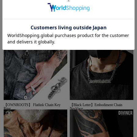
【OWN ROOTS】Flatlink Chain
【OWN ROOTS】Flatlink Chain
Neckless（シルバー）
Bracelet（シルバー）
【OWNROOTS】 Flatlink Chain Key
【Black Letter】Embodiment Chain
Ring
Necklace