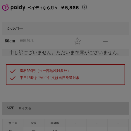
￥5,866
ペイディなら月々
シルバー
60cm
在庫切れ
—
申し訳ございません。ただいま在庫がございません。
check
送料550円（※一部地域対象外）
check
平日13時までのご注文は当日発送対象
SIZE
サイズ表
サイズ
全長
本体幅
-
-
-