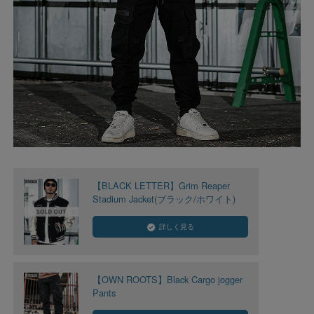
【BLACK LETTER】Grim Reaper
Stadium Jacket(ブラック/ホワイト)
詳しく見る
【OWN ROOTS】Black Cargo jogger
Pants