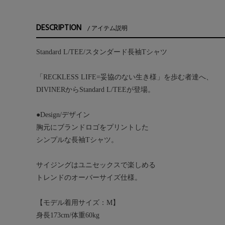
DESCRIPTION
アイテム説明
Standard L/TEE/スタンダード長袖Tシャツ
「RECKLESS LIFE=妥協のない生き様」を歩む者達へ、
DIVINERからStandard L/TEEが登場。
●Design/デザイン
胸元にブランドロゴをプリントした
シンプルな長袖Tシャツ。
サイジングはユニセックスで楽しめる
トレンドのオーバーサイズ仕様。
【モデル着用サイズ：M】
身長173cm/体重60kg