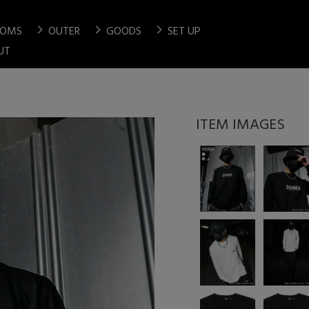
chevron_right
chevron_right
chevron_right
TOMS
OUTER
GOODS
SET UP
検索
UT