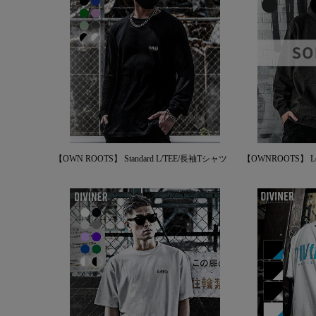
【OWN ROOTS】 Standard L/TEE/長袖Tシャツ
【OWNROOTS】 Log