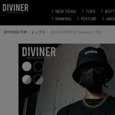
chevron_right
chevron_right
chevron_right
NEW ITEMS
TOPS
BOT
chevron_right
chevron_right
chevron_right
RANKING
FEATURE
ABO
DIVINER-TOP
トップス
【OWN ROOTS】Standard L/TEE