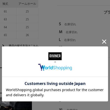
袖丈
アームホール
61
25
ブラ
63
25
S
在庫切れ
64
25
M
在庫切れ
65
26
L
在庫切れ
chevron_right
商品の採寸方法はこちら
XL
在庫切れ
S
M
L