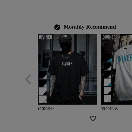
Monthly Recommend
verified
¥
5,500
税込
¥
5,500
税込