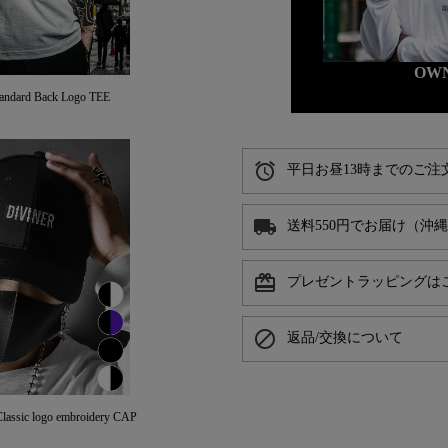
OW
ard Back Logo TEE
alarm
平日お昼13時までのご注
local_shipping
送料550円でお届け（沖
card_giftcard
プレゼントラッピングは
block
返品/交換について
sic logo embroidery CAP