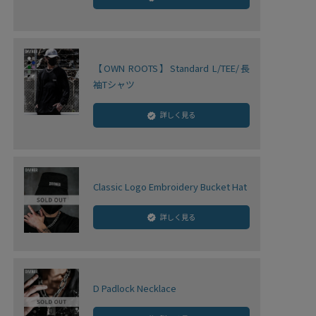
【OWN ROOTS】Standard L/TEE/長
袖Tシャツ
詳しく見る
Classic Logo Embroidery Bucket Hat
詳しく見る
D Padlock Necklace