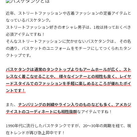
近年、ストリートファッションや古着ファッションの定番アイテムと
なっているバスケタンク。
ストリートファッション好きのオシャレ男子は、1枚は持っておくべき
必須アイテムですね！
そんなストリートファッションに欠かせないバスケタンクは、 その名
の通り、バスケットのユニフォームをモチーフにしてつくられたタン
クトップです。
バスケタンクは通常のタンクトップよりもアームホールが広く、スト
レスなく着こなせることや、 様々なインナーとの相性も良く、レイヤ
ードスタイルでのファッションを手軽に楽しめるところが優れたポイ
ントです！
また、
ナンバリングの刺繍やライン入りのものなども多く、アメカジ
テイストのコーディネートにも相性抜群
なアイテムですね！
1990年代に流行したバスケタンクですが、20～30年の周期を経て、現
在トレンドが再び急上昇中です！