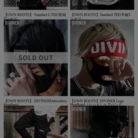
【OWN ROOTS】 Standard L/TEE/長袖
【OWN ROOTS】Standard TEE/半袖T
Tシャツ
シャツ
【OWN ROOTS】 DIVINEREmbroidery
【OWN ROOTS】DIVINER Logo
Headband
Headband（レッド）ヘアバンド