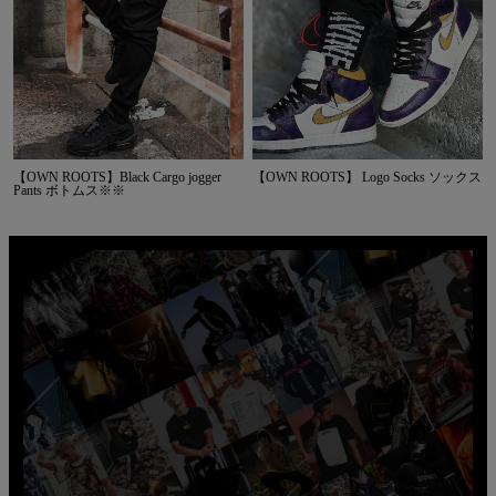
【OWN ROOTS】Black Cargo jogger
【OWN ROOTS】 Logo Socks ソックス
Pants ボトムス※※