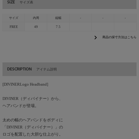
SIZE
サイズ表
サイズ
内周
縦幅
-
-
-
FREE
49
7.5
chevron_right
商品の採寸方法はこちら
DESCRIPTION
アイテム説明
[DIVINERLogo Headband]
DIVINER（ディバイナー）から、
ヘアバンドが登場。
太めの幅のヘアバンドをボディに
「DIVINER（ディバイナー）」の
ロゴを配置した大胆な仕上がり。