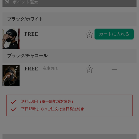
20
ブラック/ホワイト
FREE
カートに入れる
ブラック/チャコール
FREE
在庫切れ
—
check
送料550円（※一部地域対象外）
check
平日13時までのご注文は当日発送対象