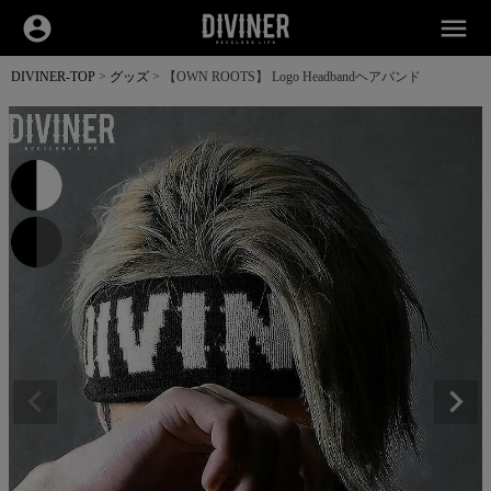
account_circle
menu
DIVINER-TOP
グッズ
【OWN ROOTS】 Logo Headbandヘアバンド