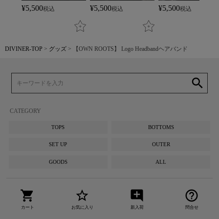
¥
5,500
¥
5,500
¥
5,500
税込
税込
税込
DIVINER-TOP
グッズ
【OWN ROOTS】 Logo Headbandヘアバンド
search
CATEGORY
TOPS
BOTTOMS
SET UP
OUTER
GOODS
ALL
shopping_cart
star_border
add_comment
help_outline
カート
お気に入り
新入荷
問合せ