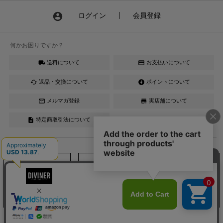
account_circle
ログイン
┃
会員登録
何かお困りですか？
送料について
お支払いについて
local_shipping
credit_card
返品・交換について
ポイントについて
cached
offline_bolt
メルマガ登録
実店舗について
mail_outline
store
特定商取引法について
description
Instagram
LINE
YouTube