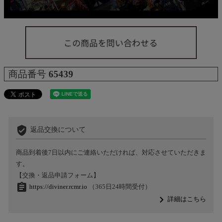
商品番号
65439
verified_user
返品交換について
商品到着後7日以内にご連絡いただければ、対応させていただきま
す。
【交換・返品申請フォーム】
assignment
https://diviner.rcmr.io
（365日24時間受付）
navigate_next
詳細はこちら