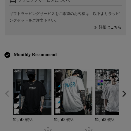
card_giftcard
ラッピングサービスについて
ギフトラッピングサービスをご希望のお客様は、以下よりラッピ
ングセットをご注文下さい。
navigate_next
詳細はこちら
verified
Monthly Recommend
¥
5,500
¥
5,500
¥
5,500
税込
税込
税込