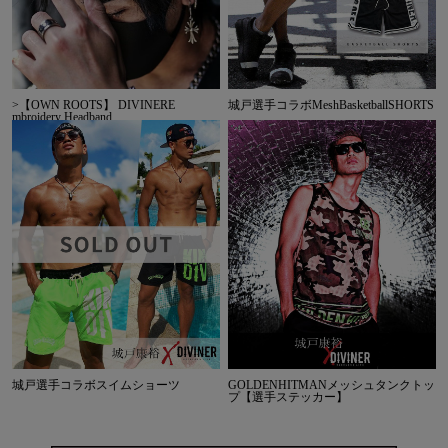
>【OWN ROOTS】 DIVINERE
城戸選手コラボMeshBasketballSHORTS
mbroidery Headband
城戸選手コラボスイムショーツ
GOLDENHITMANメッシュタンクトッ
プ【選手ステッカー】