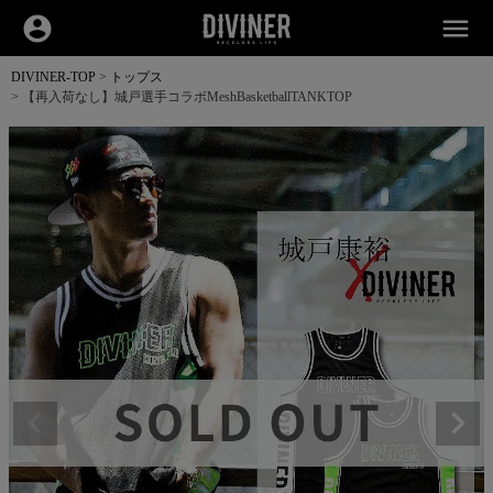
account_circle
menu
DIVINER-TOP
トップス
【再入荷なし】城戸選手コラボMeshBasketballTANKTOP