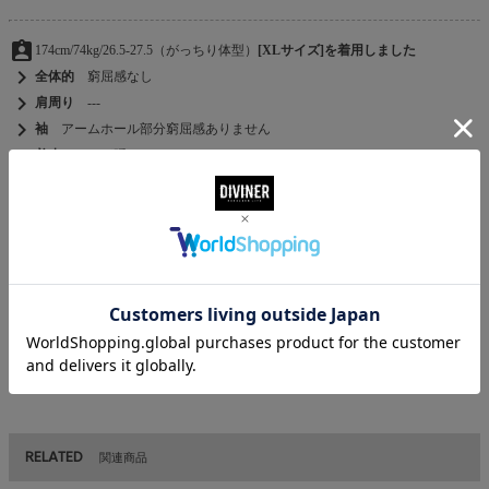
assignment_ind
174cm/74kg/26.5-27.5（がっちり体型）
[XLサイズ]を着用しました
chevron_right
全体的
窮屈感なし
chevron_right
肩周り
---
chevron_right
袖
アームホール部分窮屈感ありません
chevron_right
着丈
またが隠れるくらい
chevron_right
他コメント
柔らかく、動きやすいですね。
MATERIAL
素材
ポリエステル 100％
RELATED
関連商品