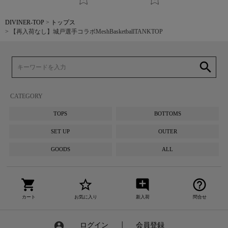
DIVINER-TOP
トップス
【再入荷なし】城戸選手コラボMeshBasketballTANKTOP
search
CATEGORY
TOPS
BOTTOMS
SET UP
OUTER
GOODS
ALL
shopping_cart
star_border
add_comment
help_outline
カート
お気に入り
新入荷
問合せ
account_circle
ログイン
┃
会員登録