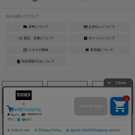
何かお困りですか？
送料について
お支払いについて
local_shipping
credit_card
返品・交換について
ポイントについて
cached
offline_bolt
メルマガ登録
実店舗について
mail_outline
store
特定商取引法について
description
Instagram
LINE
YouTube
DIVINER official ONLINESHOP