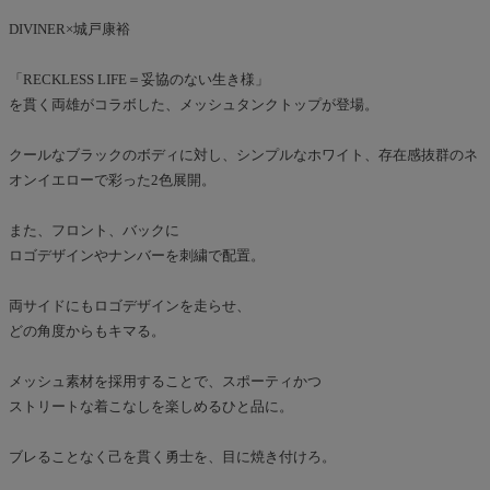
DIVINER×城戸康裕
「RECKLESS LIFE＝妥協のない生き様」
を貫く両雄がコラボした、メッシュタンクトップが登場。
クールなブラックのボディに対し、シンプルなホワイト、存在感抜群のネ
オンイエローで彩った2色展開。
また、フロント、バックに
ロゴデザインやナンバーを刺繍で配置。
両サイドにもロゴデザインを走らせ、
どの角度からもキマる。
メッシュ素材を採用することで、スポーティかつ
ストリートな着こなしを楽しめるひと品に。
ブレることなく己を貫く勇士を、目に焼き付けろ。