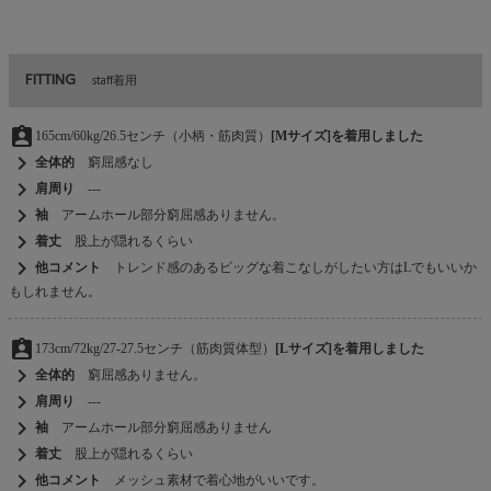
FITTING
staff着用
assignment_ind
165cm/60kg/26.5センチ（小柄・筋肉質）
[Mサイズ]を着用しました
chevron_right
全体的
窮屈感なし
chevron_right
肩周り
---
chevron_right
袖
アームホール部分窮屈感ありません。
chevron_right
着丈
股上が隠れるくらい
chevron_right
他コメント
トレンド感のあるビッグな着こなしがしたい方はLでもいいか
もしれません。
assignment_ind
173cm/72kg/27-27.5センチ（筋肉質体型）
[Lサイズ]を着用しました
chevron_right
全体的
窮屈感ありません。
chevron_right
肩周り
---
chevron_right
袖
アームホール部分窮屈感ありません
chevron_right
着丈
股上が隠れるくらい
chevron_right
他コメント
メッシュ素材で着心地がいいです。