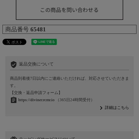
商品番号
65481
verified_user
返品交換について
商品到着後7日以内にご連絡いただければ、対応させていただきま
す。
【交換・返品申請フォーム】
assignment
https://diviner.rcmr.io
（365日24時間受付）
navigate_next
詳細はこちら