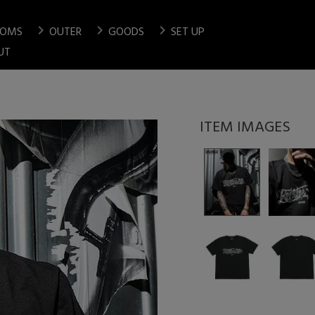
chevron_right
chevron_right
chevron_right
TOMS
OUTER
GOODS
SET UP
検索
UT