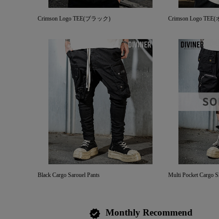
Crimson Logo TEE(ブラック)
Crimson Logo T
Black Cargo Sarouel Pants
Multi Pocket Cargo S
Monthly Recommend
verified