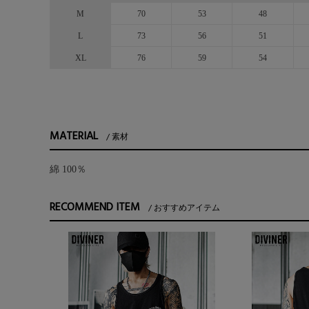
M
70
53
48
L
73
56
51
XL
76
59
54
MATERIAL
素材
綿 100％
RECOMMEND ITEM
おすすめアイテム