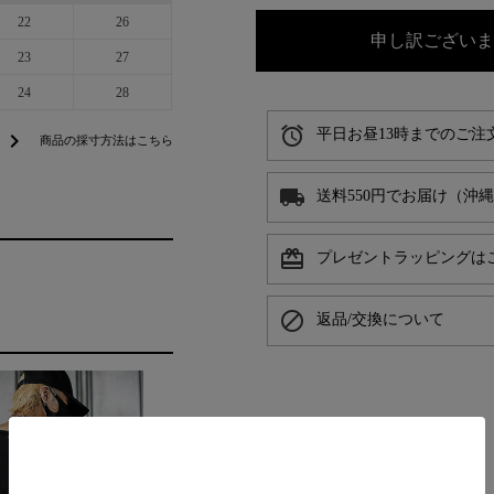
22
26
申し訳ございま
23
27
24
28
alarm
平日お昼13時までのご注
chevron_right
商品の採寸方法はこちら
local_shipping
送料550円でお届け（沖
card_giftcard
プレゼントラッピングは
block
返品/交換について