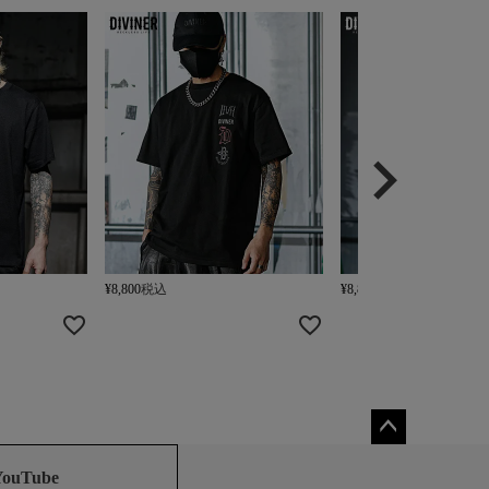
¥
8,800
税込
¥
8,800
税込
ペー
ジト
YouTube
ップ