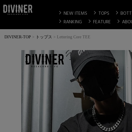
chevron_right
chevron_right
chevron_right
NEW ITEMS
TOPS
BOT
chevron_right
chevron_right
chevron_right
RANKING
FEATURE
ABO
DIVINER-TOP
トップス
Lettering Core TEE