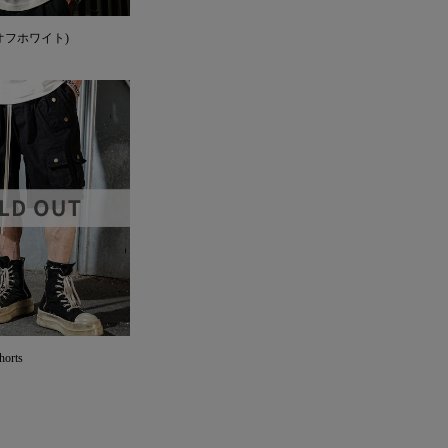
EE(オフホワイト)
horts