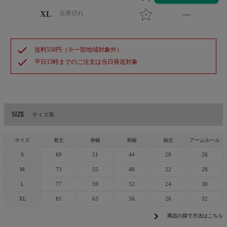
XL
在庫切れ
—
check
送料550円（※一部地域対象外）
check
平日13時までのご注文は当日発送対象
SIZE
サイズ表
サイズ
着丈
身幅
肩幅
袖丈
アームホール
S
69
51
44
20
26
M
73
55
48
22
28
L
77
59
52
24
30
XL
81
63
56
26
32
chevron_right
商品の採寸方法はこちら