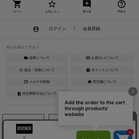
shopping_cart
star_border
add_comment
help_outline
カート
お気に入り
新入荷
問合せ
account_circle
ログイン
┃
会員登録
何かお困りですか？
送料について
お支払いについて
local_shipping
credit_card
返品・交換について
ポイントについて
cached
offline_bolt
メルマガ登録
実店舗について
mail_outline
store
特定商取引法について
description