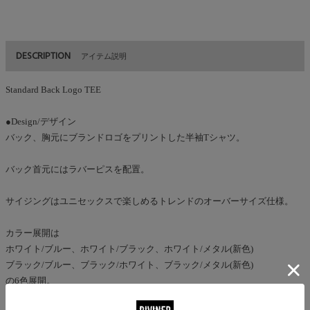
DESCRIPTION
アイテム説明
Standard Back Logo TEE
●Design/デザイン
バック、胸元にブランドロゴをプリントした半袖Tシャツ。
バック首元にはラバーピスを配置。
サイジングはユニセックスで楽しめるトレンドのオーバーサイズ仕様。
カラー展開は
ホワイト/ブルー、ホワイト/ブラック、ホワイト/メタル(新色)
ブラック/ブルー、ブラック/ホワイト、ブラック/メタル(新色)
の6色展開。