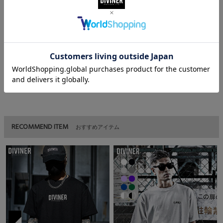
【モデル着用サイズ：M】身長173cm/体重60kg
MATERIAL
素材
綿 100％
RECOMMEND ITEM
おすすめアイテム