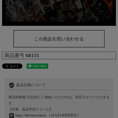
商品番号
68155
verified_user
返品交換について
商品到着後7日以内にご連絡いただければ、対応させていただきま
す。
【交換・返品申請フォーム】
assignment
https://diviner.rcmr.io
（365日24時間受付）