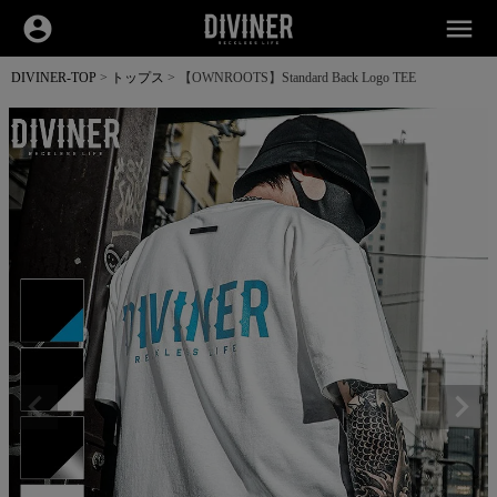
account_circle
menu
DIVINER-TOP
トップス
【OWNROOTS】Standard Back Logo TEE