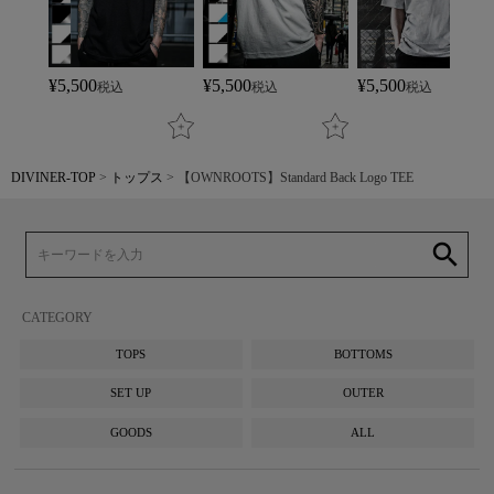
¥
5,500
¥
5,500
¥
5,500
税込
税込
税込
DIVINER-TOP
トップス
【OWNROOTS】Standard Back Logo TEE
search
CATEGORY
TOPS
BOTTOMS
SET UP
OUTER
GOODS
ALL