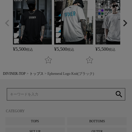
¥
5,500
¥
5,500
¥
5,500
税込
税込
税込
DIVINER-TOP
トップス
Ephemeral Logo Knit(ブラック)
search
CATEGORY
TOPS
BOTTOMS
SET UP
OUTER