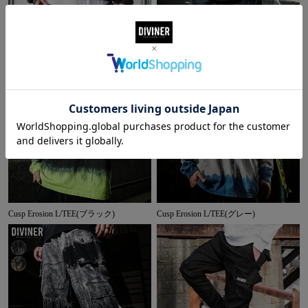
Ephemeral Logo Knit(チャコール)
Uneven Dyeing Shirt
Cusp Erosion L/TEE(ブラック)
Cusp Erosion L/TEE(グレー)