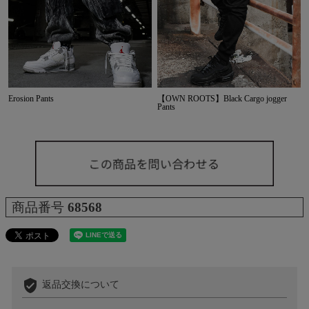
Erosion Pants
【OWN ROOTS】Black Cargo jogger
Pants
商品番号
68568
verified_user
返品交換について