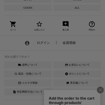
GOODS
ALL
shopping_cart
star_border
add_comment
help_outline
カート
お気に入り
新入荷
問合せ
account_circle
ログイン
┃
会員登録
何かお困りですか？
送料について
お支払いについて
local_shipping
credit_card
返品・交換について
ポイントについて
cached
offline_bolt
メルマガ登録
実店舗について
mail_outline
store
特定商取引法について
description