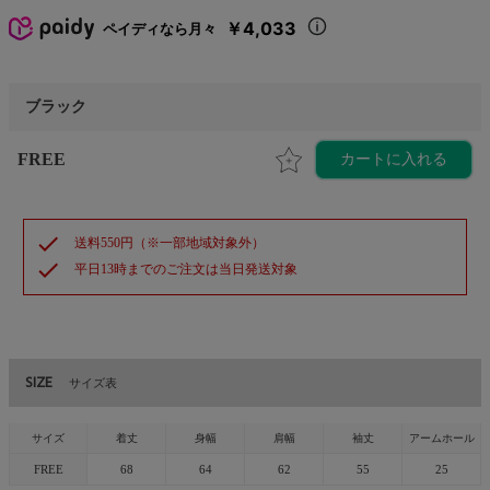
￥4,033
ペイディなら月々
ブラック
FREE
カートに入れる
check
送料550円（※一部地域対象外）
check
平日13時までのご注文は当日発送対象
SIZE
サイズ表
サイズ
着丈
身幅
肩幅
袖丈
アームホール
FREE
68
64
62
55
25