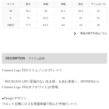
サイズ
着丈
身幅
肩幅
袖丈
アームホール
M
70.5
54
51.5
20.5
22
L
73
55.5
54
22
23
FREE
77.5
63.5
64
24
28
chevron_right
商品の採寸方法はこちら
DESCRIPTION
アイテム説明
Crimson Logo TEE/クリムゾンロゴTシャツ
「RECKLESS LIFE=妥協のない生き様」を歩む者達へ、DIVINERから
Crimson Logo TEE(オフホワイト)が登場。
●Design/デザイン
フロント左胸にロゴを厚盛刺繍で刻んだ半袖Tシャツ。