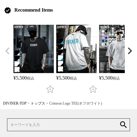
verified
Recommend Items
¥
5,500
¥
5,500
¥
5,500
税込
税込
税込
DIVINER-TOP
トップス
Crimson Logo TEE(オフホワイト)
search