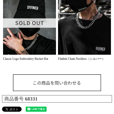
Classic Logo Embroidery Bucket Hat
Flatlink Chain Neckless（シルバー）
商品番号
68331