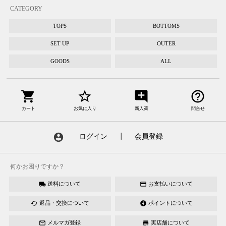
CATEGORY
TOPS
BOTTOMS
SET UP
OUTER
GOODS
ALL
shopping_cart
star_border
add_comment
help_outline
カート
お気に入り
新入荷
問合せ
account_circle
ログイン
┃
会員登録
何かお困りですか？
送料について
お支払いについて
local_shipping
credit_card
返品・交換について
ポイントについて
cached
offline_bolt
メルマガ登録
実店舗について
mail_outline
store