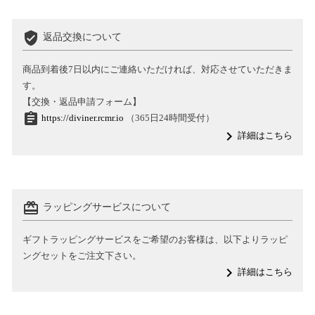
verified_user
返品交換について
商品到着後7日以内にご連絡いただければ、対応させていただきま
す。
【交換・返品申請フォーム】
assignment
https://diviner.rcmr.io
（365日24時間受付）
navigate_next
詳細はこちら
card_giftcard
ラッピングサービスについて
ギフトラッピングサービスをご希望のお客様は、以下よりラッピ
ングセットをご注文下さい。
navigate_next
詳細はこちら