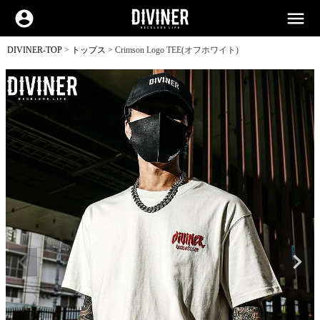
account_circle
menu
DIVINER-TOP
トップス
Crimson Logo TEE(オフホワイト)