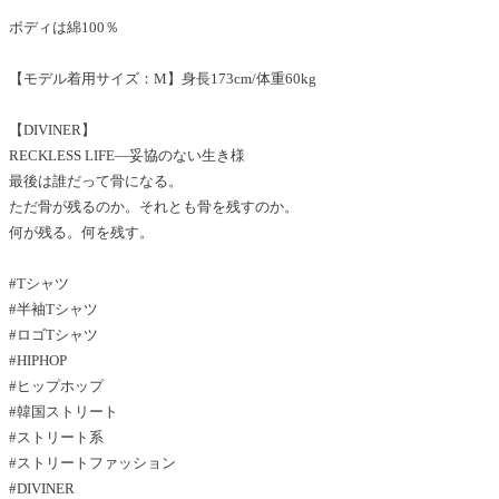
ボディは綿100％
【モデル着用サイズ：M】身長173cm/体重60kg
【DIVINER】
RECKLESS LIFE―妥協のない生き様
最後は誰だって骨になる。
ただ骨が残るのか。それとも骨を残すのか。
何が残る。何を残す。
#Tシャツ
#半袖Tシャツ
#ロゴTシャツ
#HIPHOP
#ヒップホップ
#韓国ストリート
#ストリート系
#ストリートファッション
#DIVINER