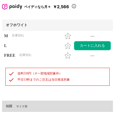
￥2,566
ペイディなら月々
オフホワイト
M
在庫切れ
—
L
カートに入れる
FREE
在庫切れ
—
check
送料550円（※一部地域対象外）
check
平日13時までのご注文は当日発送対象
SIZE
サイズ表