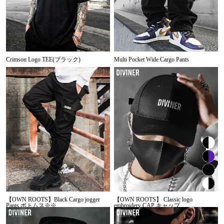
Crimson Logo TEE(ブラック)
Multi Pocket Wide Cargo Pants
【OWN ROOTS】Black Cargo jogger
【OWN ROOTS】 Classic logo
Pants ボトムス※※
embroidery CAP キャップ