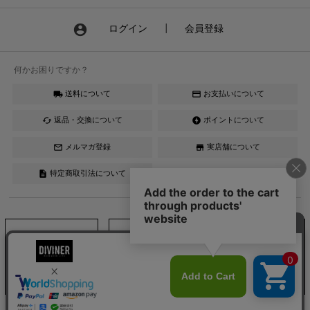
account_circle
ログイン
┃
会員登録
何かお困りですか？
送料について
お支払いについて
local_shipping
credit_card
返品・交換について
ポイントについて
cached
offline_bolt
メルマガ登録
実店舗について
mail_outline
store
特定商取引法について
description
Instagram
LINE
YouTube