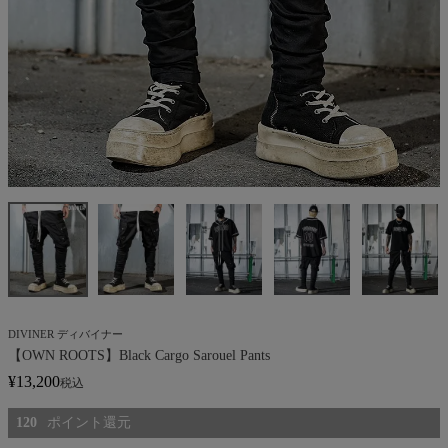
DIVINER ディバイナー
【OWN ROOTS】Black Cargo Sarouel Pants
¥
13,200
税込
120