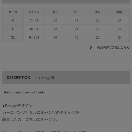
サイズ
ウエスト
股上
股下
渡り
裾幅
M
74-84
36
72
26
13
L
84-94
38
74
27
14
XL
94-104
40
76
28
15
chevron_right
商品の採寸方法はこちら
DESCRIPTION
アイテム説明
Black Cargo Sarouel Pants
●Design/デザイン
カーゴパンツとサルエルパンツのギミックが
融合したカーゴサルエルパンツ。