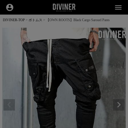
account_circle
menu
DIVINER-TOP
ボトムス
【OWN ROOTS】Black Cargo Sarouel Pants