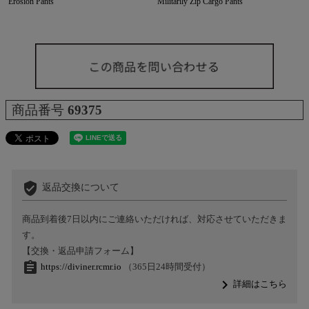
Erosion Pants
Militarily Zip Cargo Pants
商品番号
69375
verified_user
返品交換について
商品到着後7日以内にご連絡いただければ、対応させていただきま
す。
【交換・返品申請フォーム】
assignment
https://diviner.rcmr.io
（365日24時間受付）
navigate_next
詳細はこちら