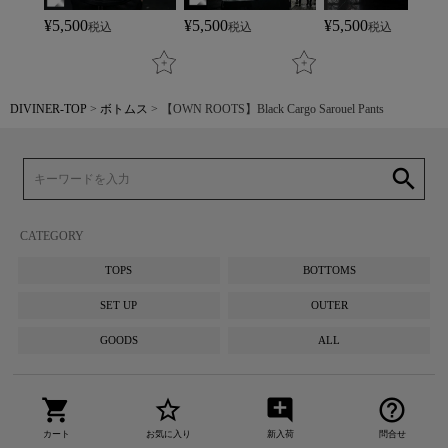
¥
5,500
¥
5,500
¥
5,500
税込
税込
税込
DIVINER-TOP
ボトムス
【OWN ROOTS】Black Cargo Sarouel Pants
search
CATEGORY
TOPS
BOTTOMS
SET UP
OUTER
GOODS
ALL
shopping_cart
star_border
add_comment
help_outline
カート
お気に入り
新入荷
問合せ