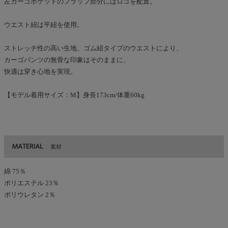
左カーゴポケットのフラップ部分にはロゴを配置。
ウエスト紐は平紐を使用。
ストレッチ性の高い生地、ゴム紐タイプのウエストにより、
カーゴパンツの無骨な印象はそのままに、
快適は穿き心地を実現。
【モデル着用サイズ：M】身長173cm/体重60kg
MATERIAL
素材
綿 75％
ポリエステル 23％
ポリウレタン 2％