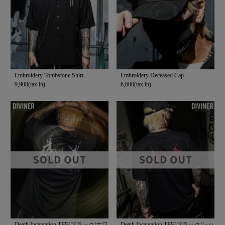
Embroidery Tombstone Shirt
Embroidery Deceased Cap
9,900(tax in)
6,600(tax in)
Death Incantation TEE(ブラック/ホワ
Death Incantation TEE(ブラック/レッ