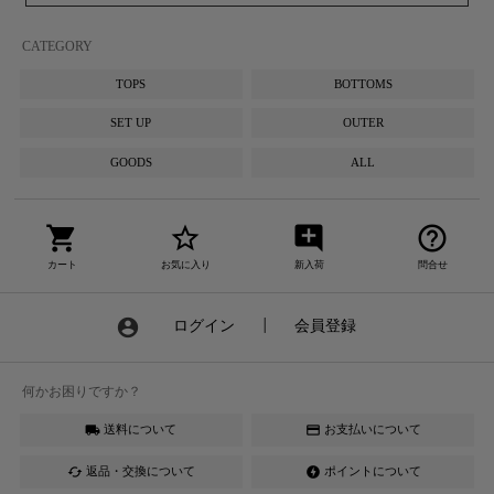
CATEGORY
TOPS
BOTTOMS
SET UP
OUTER
GOODS
ALL
shopping_cart
star_border
add_comment
help_outline
カート
お気に入り
新入荷
問合せ
account_circle
ログイン
┃
会員登録
何かお困りですか？
送料について
お支払いについて
local_shipping
credit_card
返品・交換について
ポイントについて
cached
offline_bolt