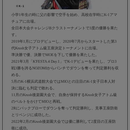
小学1年生の時に父の影響で空手を始め、高校在学時にK-1アマ
チュアに出場。
全日本大会チャレンジBクラストーナメントで3度の優勝を果た
す。
2019年1月にプロデビューし、2020年7月からスタートした第3
代Krush女子アトム級王座決定トーナメントに出場。
準決勝で優、決勝でMOEを下して優勝を果たした。
2021年3月「K'FESTA.4 Day.1」でK-1デビューを果たし、プロ3
戦3勝を誇るNOZOMIからパンチでダウンを奪って判定勝利を収
める。
5月のK-1横浜武道館大会ではMIOとの注目のK-1女子日本人対
決に臨むも判定で敗れる。
11月のKrush後楽園大会で、自身が保持するKrush女子アトム級
のベルトをかけてMIOと再戦。
2Rにバックブローでダウンを奪って判定勝利し、見事王座防衛
とリベンジに成功した。
2022年2月のKrush後楽園大会では優に勝利して2度目の王座防
衛に成功。