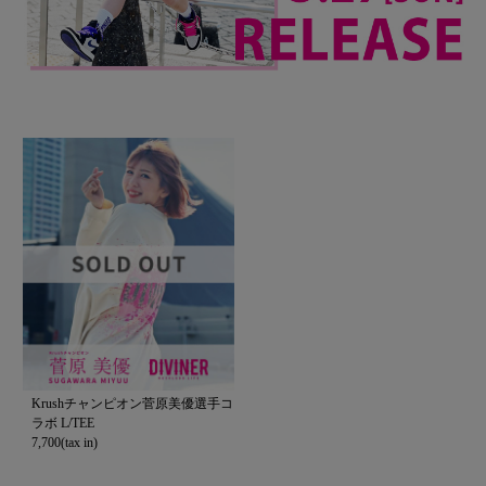
Krushチャンピオン菅原美優選手コ
ラボ L/TEE
7,700(tax in)