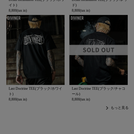
イト)
ド)
8,800(tax in)
8,800(tax in)
Last Doctrine TEE(ブラック/ホワイ
Last Doctrine TEE(ブラック/チャコ
ト)
ール)
8,800(tax in)
8,800(tax in)
chevron_right
もっと見る