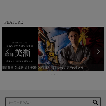
FEATURE
彫師美漸【特別対談】美漸×DIVINER─ 妥協のない男達の生き様 ─
search