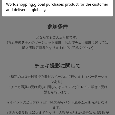
スタッフにレシートをご提示の上、菅原美優選手と写真撮影を行っ
ていただけます。
参加条件
どなたでもご入店可能です。
(菅原美優選手とのツーショット撮影、およびチェキ撮影に関しては
購入者限定特典となりますのでご了承ください)
チェキ撮影に関して
・所定のコロナ対策済み撮影スペースにて行います（パーテーショ
ンあり）
・チェキ写真の受け渡しに関してはスタッフがトレイに載せて受け
渡しを行います。
※イベントの当日3/27（日）14:30がイベント最終ご入店時刻となり
ます。
※店内人数制限は20人までとなり、人数があふれた場合は入場制限が