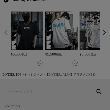
verified
¥
5,500
¥
5,500
¥
5,500
税込
税込
税込
DIVINER-TOP
セットアップ
【DIVINER JAPAN】勇往邁進 JINBEI
search
CATEGORY