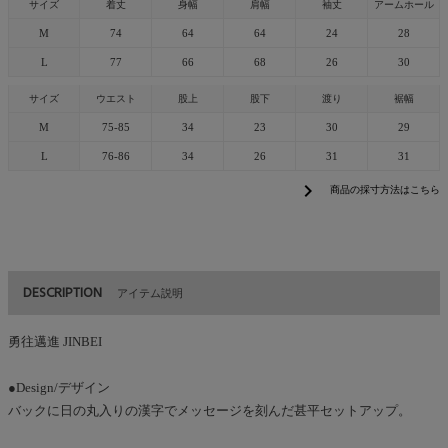
サイズ
着丈
身幅
肩幅
袖丈
アームホール
M
74
64
64
24
28
L
77
66
68
26
30
サイズ
ウエスト
股上
股下
渡り
裾幅
M
75-85
34
23
30
29
L
76-86
34
26
31
31
chevron_right
商品の採寸方法はこちら
DESCRIPTION
アイテム説明
勇往邁進 JINBEI
●Design/デザイン
バックに日の丸入りの漢字でメッセージを刻んだ甚平セットアップ。