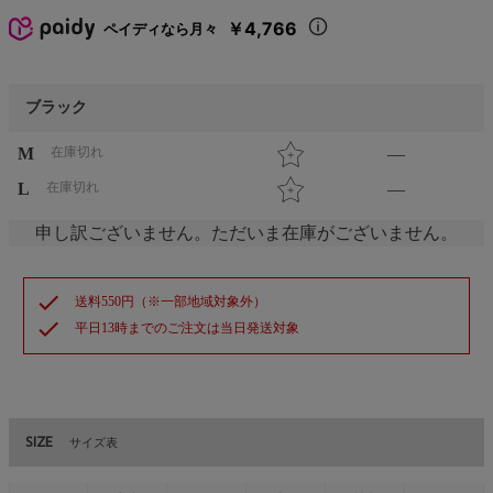
￥4,766
ペイディなら月々
ブラック
M
在庫切れ
—
L
在庫切れ
—
申し訳ございません。ただいま在庫がございません。
check
送料550円（※一部地域対象外）
check
平日13時までのご注文は当日発送対象
SIZE
サイズ表