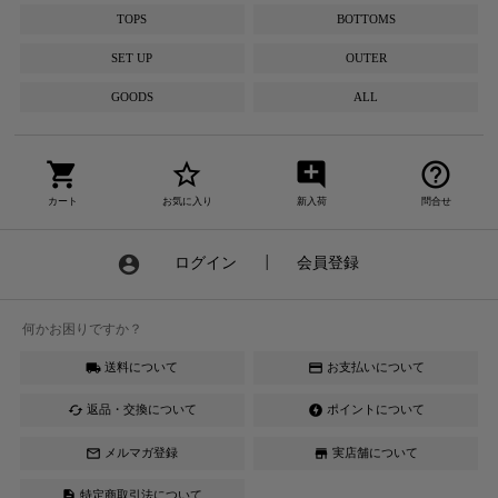
TOPS
BOTTOMS
SET UP
OUTER
GOODS
ALL
shopping_cart
star_border
add_comment
help_outline
カート
お気に入り
新入荷
問合せ
account_circle
ログイン
┃
会員登録
何かお困りですか？
送料について
お支払いについて
local_shipping
credit_card
返品・交換について
ポイントについて
cached
offline_bolt
メルマガ登録
実店舗について
mail_outline
store
特定商取引法について
description