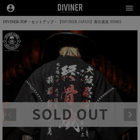
account_circle
menu
DIVINER-TOP
セットアップ
【DIVINER JAPAN】勇往邁進 JINBEI