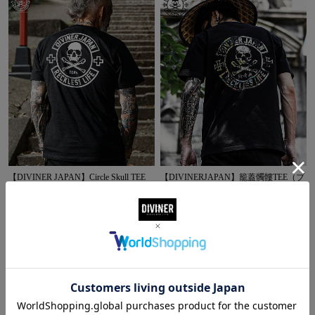
【DIVINER JAPAN】Circle Skull TEE
【DIVINERJAPAN】籠蓋髑髏TEE（ブ
ラック）