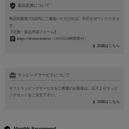
verified_user
返品交換について
商品到着後7日以内にご連絡いただければ、対応させていただきま
す。
【交換・返品申請フォーム】
assignment
https://diviner.rcmr.io
（365日24時間受付）
navigate_next
詳細はこちら
card_giftcard
ラッピングサービスについて
ギフトラッピングサービスをご希望のお客様は、以下よりラッピ
ングセットをご注文下さい。
navigate_next
詳細はこちら
Monthly Recommend