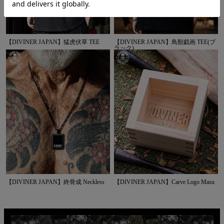
【DIVINER JAPAN】猛虎伏草 TEE
【DIVINER JAPAN】鳥獣戯画 TEE(ブ
ラック)
【DIVINER JAPAN】終骨成 Neckless
【DIVINER JAPAN】Carve Logo Masu