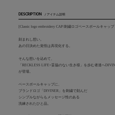
DESCRIPTION
アイテム説明
[Classic logo embroidery CAP/刺繍ロゴベースボールキャップ 
刻まれし想い。
あの日決めた覚悟は具現化する。
そんな想いを込めて、
「RECKLESS LIFE=妥協のない生き様」を歩む者達へDIV
が登場。
ベースボールキャップに、
ブランドロゴ「DIVINER」を刺繍で刻んだ
シンプルながらもメッセージ性のある
洗練されたひと品。