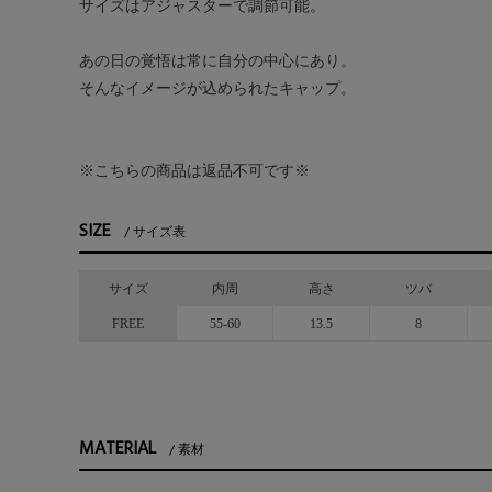
サイズはアジャスターで調節可能。
あの日の覚悟は常に自分の中心にあり。
そんなイメージが込められたキャップ。
※こちらの商品は返品不可です※
SIZE
サイズ表
サイズ
内周
高さ
ツバ
FREE
55-60
13.5
8
MATERIAL
素材