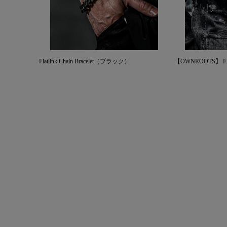
Flatlink Chain Bracelet（ブラック）
【OWNROOTS】 Flatli