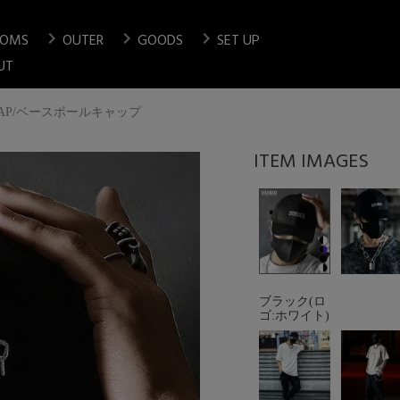
chevron_right
chevron_right
chevron_right
TOMS
OUTER
GOODS
SET UP
検索
UT
dery CAP/ベースボールキャップ
ブラック(ロ
ゴ:ホワイト)