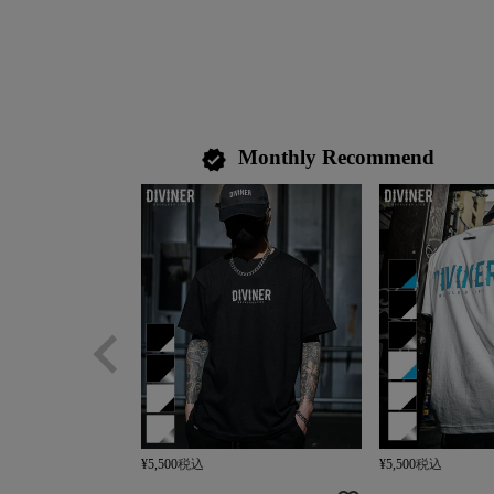
Monthly Recommend
verified
¥
5,500
税込
¥
5,500
税込