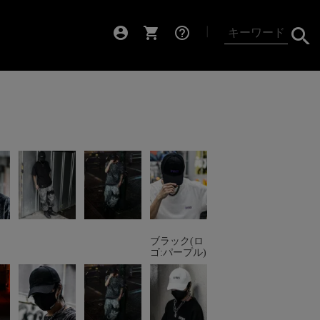
account_circle
shopping_cart
help_outline
┃
ブラック(ロ
ゴ:パープル)