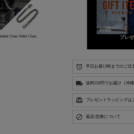
nk Chain Wallet Chain
プレ
alarm
平日お昼13時までのご注
local_shipping
送料550円でお届け（沖
card_giftcard
プレゼントラッピングは
block
返品/交換について