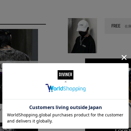
FREE
在
E （ブラック）
LOO