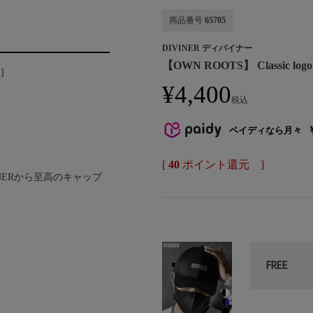
商品番号
65705
DIVINER ディバイナー
【OWN ROOTS】 Classic l
]
¥
4,400
税込
ペイディなら月々
[
40
ポイント還元 ]
INERから至高のキャップ
FREE