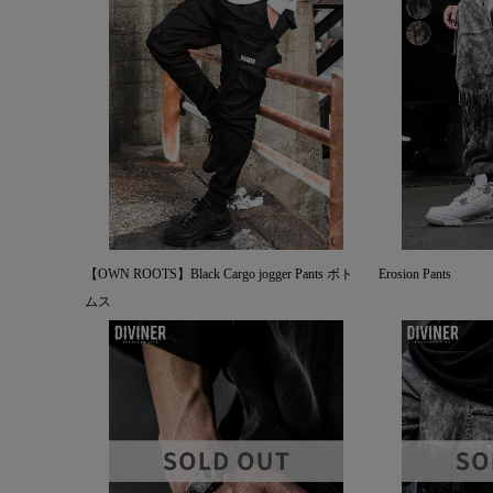
【OWN ROOTS】Black Cargo jogger Pants ボト
Erosion Pants
ムス