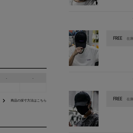
FREE
在
-
-
FREE
在
chevron_right
商品の採寸方法はこちら