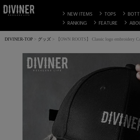
chevron_right
chevron_right
chevron_right
NEW ITEMS
TOPS
BOT
chevron_right
chevron_right
chevron_right
RANKING
FEATURE
ABO
DIVINER-TOP
グッズ
【OWN ROOTS】 Classic logo embroi