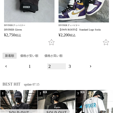
DIVINER ディバイナー
DIVINER ディバイナー
DIVINER Gloves
【OWN ROOTS】 Standard Logo Socks
¥
2,750
¥
2,200
税込
税込
新着順
価格が安い順
価格が高い順
1
2
3
BEST HIT
update 07.15