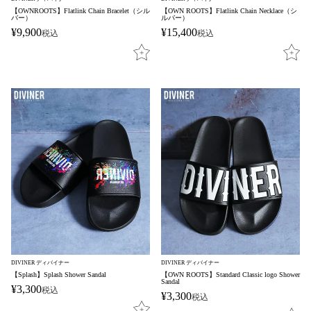
【OWNROOTS】Flatlink Chain Bracelet（シル
【OWN ROOTS】Flatlink Chain Necklace（シ
バー）
ルバー）
¥
9,900
¥
15,400
税込
税込
DIVINER ディバイナー
DIVINER ディバイナー
【Splash】Splash Shower Sandal
【OWN ROOTS】Standard Classic logo Shower
Sandal
¥
3,300
税込
¥
3,300
税込