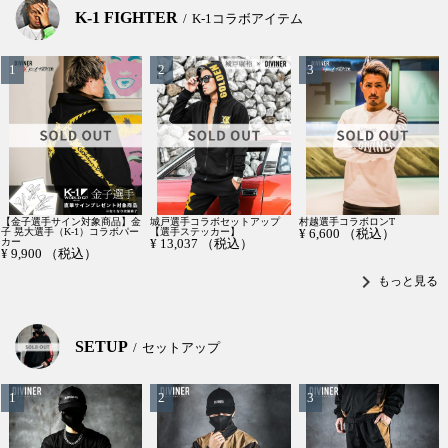
K-1 FIGHTER
K-1コラボアイテム
【金子選手サイン対象商品】金
城戸選手コラボセットアップ
村越選手コラボロンT
子 晃大選手（K-1）コラボパー
【選手ステッカー】
¥
6,600
（税込）
カー
¥
13,037
（税込）
¥
9,900
（税込）
chevron_right
もっと見る
SETUP
セットアップ