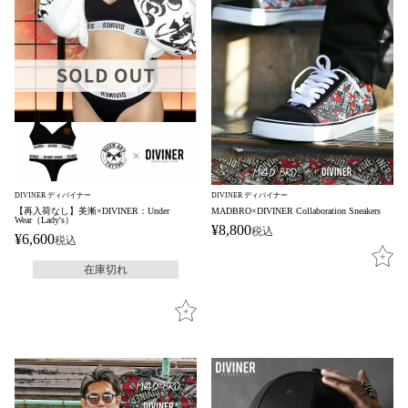
DIVINER ディバイナー
DIVINER ディバイナー
【再入荷なし】美漸×DIVINER：Under
MADBRO×DIVINER Collaboration Sneakers
Wear（Lady's）
¥
8,800
税込
¥
6,600
税込
在庫切れ