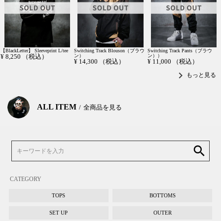
【BlackLetter】 Sleeveprint L/tee
Switching Track Blouson（ブラウ
Switching Track Pants（ブラウ
¥
8,250
（税込）
ン）
ン））
¥
14,300
（税込）
¥
11,000
（税込）
chevron_right
もっと見る
ALL ITEM
全商品を見る
search
CATEGORY
TOPS
BOTTOMS
SET UP
OUTER