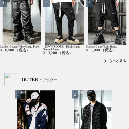
Leather Coated Wide Cargo Pants
【OWN ROOTS】Black Cargo
Sarouel Cargo Tech Shorts
¥
16,500
（税込）
Sarouel Pants
¥
11,000
（税込）
¥
13,200
（税込）
chevron_right
もっと見る
OUTER
アウター