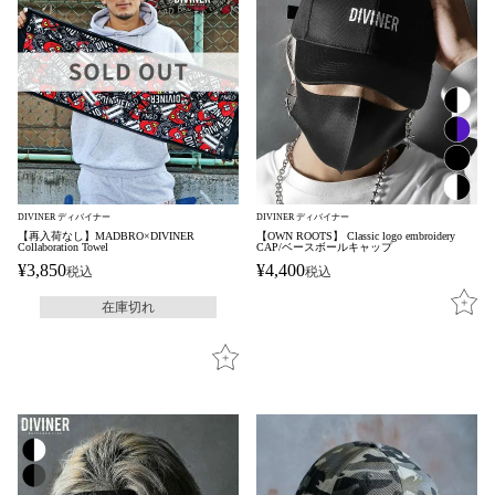
DIVINER ディバイナー
DIVINER ディバイナー
【再入荷なし】MADBRO×DIVINER
【OWN ROOTS】 Classic logo embroidery
Collaboration Towel
CAP/ベースボールキャップ
¥
3,850
¥
4,400
税込
税込
在庫切れ