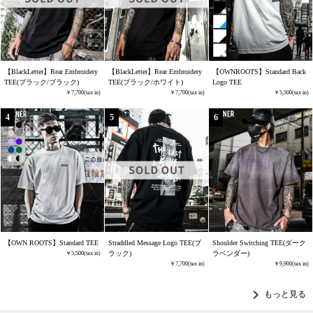
【BlackLetter】Rear Embroidery
【BlackLetter】Rear Embroidery
【OWNROOTS】Standard Back
TEE(ブラック/ブラック)
TEE(ブラック/ホワイト)
Logo TEE
7,700
7,700
5,500
【OWN ROOTS】Standard TEE
Straddled Message Logo TEE(ブ
Shoulder Switching TEE(ダーク
ラック)
ラベンダー)
5,500
7,700
9,900
chevron_right
もっと見る