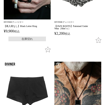
DIVINER ディバイナー
DIVINER ディバイナー
【再入荷なし】Black Letter Ring
【OWN ROOTS】Patterned Under
Wear（Men'ｓ）
¥
9,900
税込
¥
2,200
税込
在庫切れ