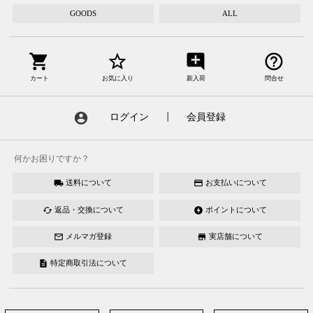
GOODS
ALL
shopping_cart
star_border
add_comment
help_outline
カート
お気に入り
新入荷
問合せ
account_circle
ログイン
┃
会員登録
何かお困りですか？
送料について
お支払いについて
local_shipping
credit_card
返品・交換について
ポイントについて
cached
offline_bolt
メルマガ登録
実店舗について
mail_outline
store
特定商取引法について
description