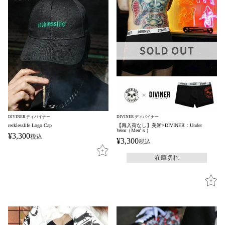
DIVINER ディバイナー
DIVINER ディバイナー
recklesslife Logo Cap
【再入荷なし】美漸×DIVINER：Under
Wear（Men'ｓ）
¥
3,300
税込
¥
3,300
税込
在庫切れ