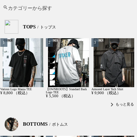
カテゴリーから探す
TOPS
トップス
Various Logo Mania TEE
【OWNROOTS】Standard Back
Armored Layer Tech Shirt
¥
8,800
（税込）
Logo TEE
¥
9,900
（税込）
¥
5,500
（税込）
chevron_right
もっと見る
BOTTOMS
ボトムス