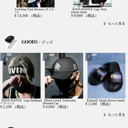
Switching Track Blouson (ネイビ
【OWN ROOTS】Logo Total
ー)
Pattern Jacket
¥
14,300
（税込）
¥
9,900
（税込）
chevron_right
もっと見る
GOODS
グッズ
【OWN ROOTS】 Logo Headband
【Black Letter】Embroidery
【Splash】Splash Shower Sandal
ヘアバンド
Deceased Cap
¥
3,300
（税込）
¥
2,200
（税込）
¥
6,600
（税込）
chevron_right
もっと見る