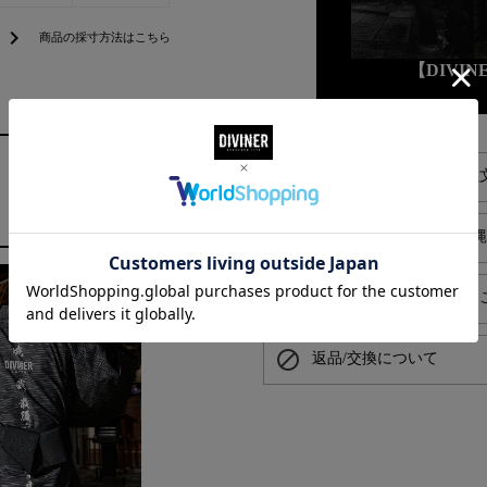
chevron_right
商品の採寸方法はこちら
【DIVI
alarm
平日お昼13時までのご注
local_shipping
送料550円でお届け（沖
card_giftcard
プレゼントラッピングは
block
返品/交換について