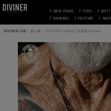
chevron_right
chevron_right
chevron_right
NEW ITEMS
TOPS
BOT
chevron_right
chevron_right
chevron_right
RANKING
FEATURE
ABO
DIVINER-TOP
グッズ
【DIVINER JAPAN】終骨成 Necklace