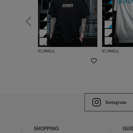
¥
5,500
税込
¥
5,500
税込
Instagram
SHOPPING
GUI