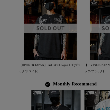
【DIVINER JAPAN】Just Ink'd Dragon TEE(ブラ
【DIVINER JAPAN】J
ック/ホワイト)
ック/ブラック)
Monthly Recommend
verified