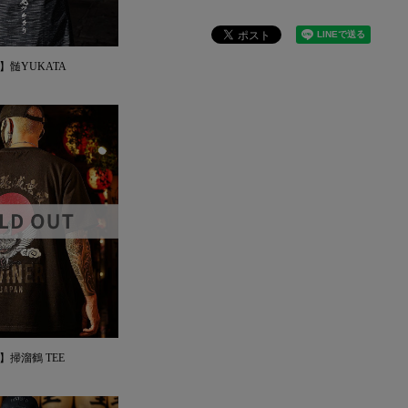
AN】髄YUKATA
N】掃溜鶴 TEE