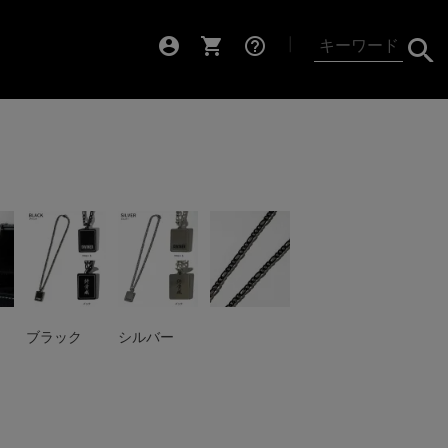
account_circle
shopping_cart
help_outline
┃
ブラック
シルバー