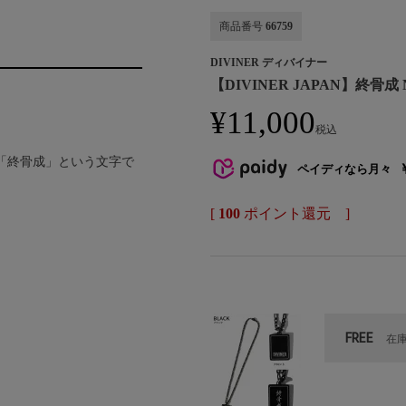
商品番号
66759
DIVINER ディバイナー
【DIVINER JAPAN】終骨成 Ne
¥
11,000
税込
トを「終骨成」という文字で
ペイディなら月々
[
100
ポイント還元 ]
FREE
在