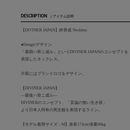
DESCRIPTION
アイテム説明
【DIVINER JAPAN】終骨成 Neckless
●Design/デザイン
「最期ハ骨ニ成ル」というDIVINER JAPANのコンセプ
表現したネックレス。
片面にはブランドロゴをデザイン。
【DIVINER JAPAN】
―最後ハ骨ニ成ル―
DIVINERのコンセプト、「妥協の無い生き様」
より日本人特有の死生観を表現するライン。
【モデル着用サイズ：M】身長173cm/体重60kg