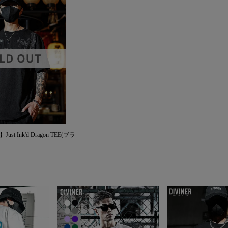
ust Ink'd Dragon TEE(ブラ