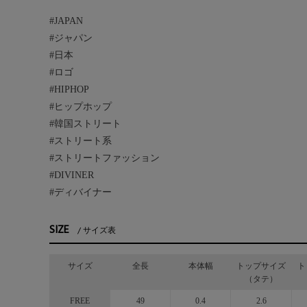
#JAPAN
#ジャパン
#日本
#ロゴ
#HIPHOP
#ヒップホップ
#韓国ストリート
#ストリート系
#ストリートファッション
#DIVINER
#ディバイナー
SIZE
サイズ表
サイズ
全長
本体幅
トップサイズ
ト
（タテ）
FREE
49
0.4
2.6