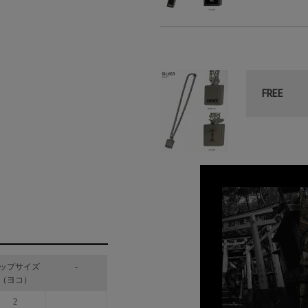
FREE
ップサイズ
-
（ヨコ）
2