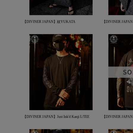
【DIVINER JAPAN】紋YUKATA
【DIVINER JAP
【DIVINER JAPAN】Just Ink'd Kanji L/TEE
【DIVINER JAPA