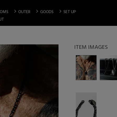
chevron_right
chevron_right
chevron_right
TOMS
OUTER
GOODS
SET UP
検索
UT