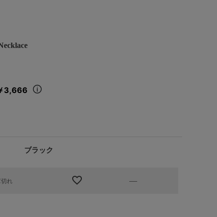
cklace
￥3,666
ブラック
—
庫切れ