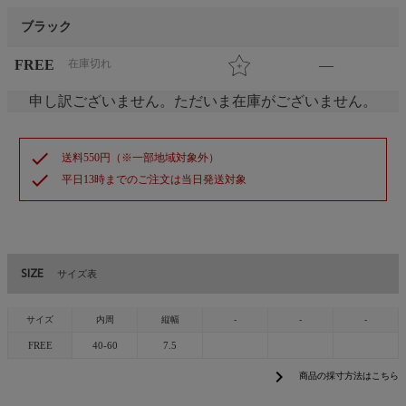
ブラック
FREE
在庫切れ
—
申し訳ございません。ただいま在庫がございません。
check
送料550円（※一部地域対象外）
check
平日13時までのご注文は当日発送対象
SIZE
サイズ表
サイズ
内周
縦幅
-
-
-
FREE
40-60
7.5
chevron_right
商品の採寸方法はこちら