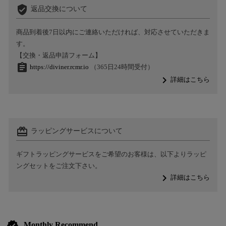
verified_user
返品交換について
商品到着後7日以内にご連絡いただければ、対応させていただきま
す。
【交換・返品申請フォーム】
assignment
https://diviner.rcmr.io
（365日24時間受付）
navigate_next
詳細はこちら
card_giftcard
ラッピングサービスについて
ギフトラッピングサービスをご希望のお客様は、以下よりラッピ
ングセットをご注文下さい。
navigate_next
詳細はこちら
verified
Monthly Recommend