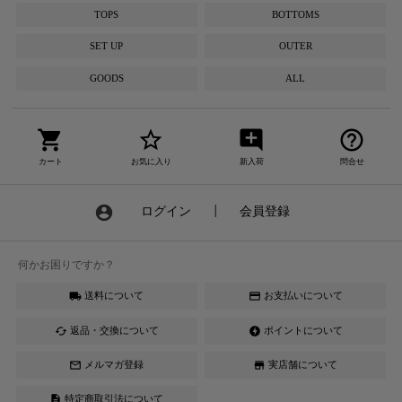
TOPS
BOTTOMS
SET UP
OUTER
GOODS
ALL
shopping_cart
star_border
add_comment
help_outline
カート
お気に入り
新入荷
問合せ
account_circle
ログイン
┃
会員登録
何かお困りですか？
送料について
お支払いについて
local_shipping
credit_card
返品・交換について
ポイントについて
cached
offline_bolt
メルマガ登録
実店舗について
mail_outline
store
特定商取引法について
description