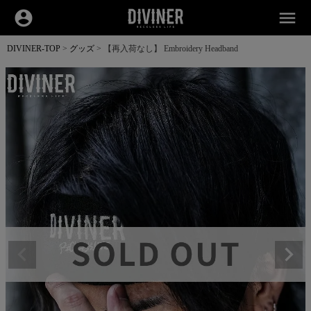
account_circle
menu
DIVINER-TOP
グッズ
【再入荷なし】 Embroidery Headband