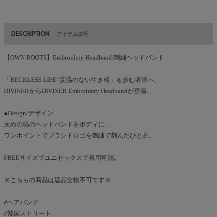
DESCRIPTION
アイテム説明
【OWN ROOTS】Embroidery Headband/刺繍ヘッドバンド
「RECKLESS LIFE=妥協のない生き様」を歩む者達へ、
DIVINERからDIVINER Embroidery Headbandが登場。
●Design/デザイン
太めの幅のヘッドバンドをボディに、
ワンポイントでブランドロゴを刺繍で刻んだひと品。
FREEサイズでユニセックスで着用可能。
※こちらの商品は返品交換不可です※
#ヘアバンド
#韓国ストリート