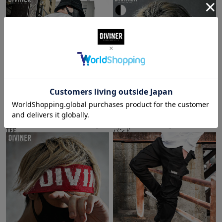
【OWN ROOTS】Standard Back Logo
【OWN ROOTS】 Logo Headbandヘア
TEE
バンド