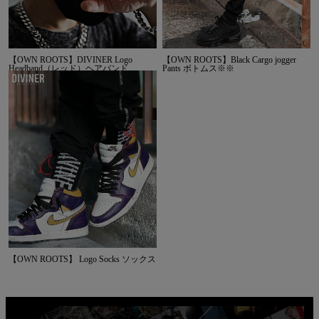
【OWN ROOTS】DIVINER Logo
【OWN ROOTS】Black Cargo jogger
Headband（レッド）ヘアバンド
Pants ボトムス※※
【OWN ROOTS】 Logo Socks ソックス