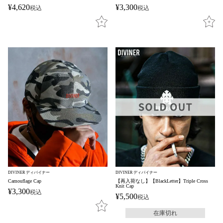
¥
4,620
¥
3,300
税込
税込
DIVINER ディバイナー
DIVINER ディバイナー
Camouflage Cap
【再入荷なし】【BlackLetter】Triple Cross
Knit Cap
¥
3,300
税込
¥
5,500
税込
在庫切れ