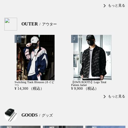
chevron_right
もっと見る
OUTER
アウター
Switching Track Blouson (ネイビ
【OWN ROOTS】Logo Total
ー)
Pattern Jacket
¥
14,300
（税込）
¥
9,900
（税込）
chevron_right
もっと見る
GOODS
グッズ