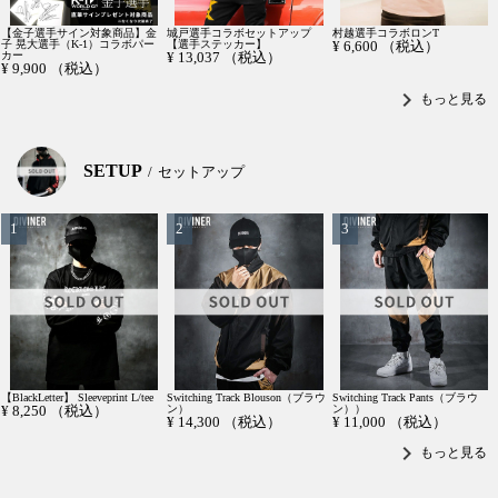
【金子選手サイン対象商品】金
城戸選手コラボセットアップ
村越選手コラボロンT
子 晃大選手（K-1）コラボパー
【選手ステッカー】
¥
6,600
（税込）
カー
¥
13,037
（税込）
¥
9,900
（税込）
chevron_right
もっと見る
SETUP
セットアップ
【BlackLetter】 Sleeveprint L/tee
Switching Track Blouson（ブラウ
Switching Track Pants（ブラウ
¥
8,250
（税込）
ン）
ン））
¥
14,300
（税込）
¥
11,000
（税込）
chevron_right
もっと見る