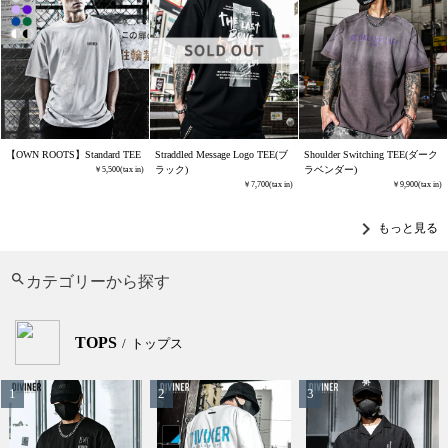
【OWN ROOTS】Standard TEE
Straddled Message Logo TEE(ブ
Shoulder Switching TEE(ダーク
ラック)
ラベンダー)
5,500
7,700
9,900
chevron_right
もっと見る
カテゴリーから探す
TOPS
トップス