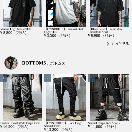
Various Logo Mania TEE
【OWNROOTS】Standard Back
【Black Letter】Embroidery
¥
8,800
（税込）
Logo TEE
Tombstone Shirt
¥
5,500
（税込）
¥
9,900
（税込）
chevron_right
もっと見る
BOTTOMS
ボトムス
Leather Coated Wide Cargo Pants
【OWN ROOTS】Black Cargo
Sarouel Cargo Tech Shorts
¥
16,500
（税込）
Sarouel Pants
¥
11,000
（税込）
¥
13,200
（税込）