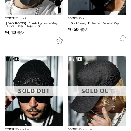
DIVINER ディバイナー
DIVINER ディバイナー
【OWN ROOTS】 Classic logo embroidery
【Black Letter】Embroidery Deceased Cap
CAP/ベースボールキャップ
¥
6,600
税込
¥
4,400
税込
DIVINER ディバイナー
DIVINER ディバイナー