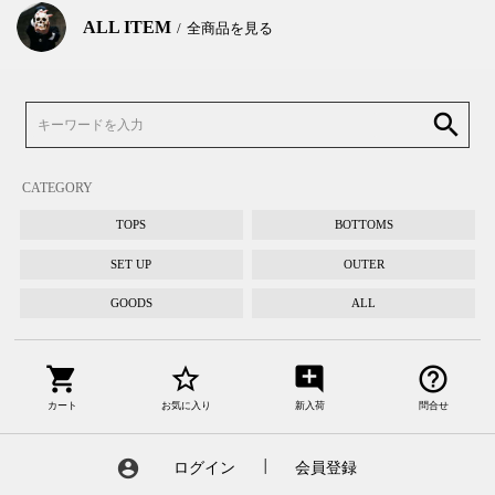
ALL ITEM
全商品を見る
search
CATEGORY
TOPS
BOTTOMS
SET UP
OUTER
GOODS
ALL
shopping_cart
star_border
add_comment
help_outline
カート
お気に入り
新入荷
問合せ
account_circle
ログイン
┃
会員登録