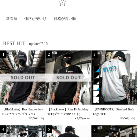
新着順
価格が安い順
価格が高い順
BEST HIT
update 07.15
【BlackLetter】Rear Embroidery
【BlackLetter】Rear Embroidery
【OWNROOTS】Standard Back
TEE(ブラック/ブラック)
TEE(ブラック/ホワイト)
Logo TEE
7,700
7,700
5,500