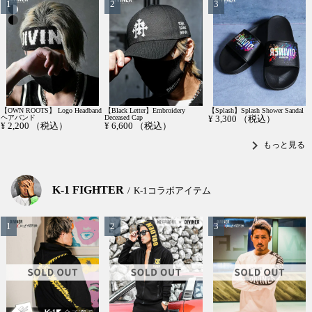
【OWN ROOTS】 Logo Headband
【Black Letter】Embroidery
【Splash】Splash Shower Sandal
ヘアバンド
Deceased Cap
¥
3,300
（税込）
¥
2,200
（税込）
¥
6,600
（税込）
chevron_right
もっと見る
K-1 FIGHTER
K-1コラボアイテム