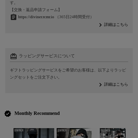
す。
【交換・返品申請フォーム】
assignment
https://diviner.rcmr.io
（365日24時間受付）
navigate_next
詳細はこちら
card_giftcard
ラッピングサービスについて
ギフトラッピングサービスをご希望のお客様は、以下よりラッピ
ングセットをご注文下さい。
navigate_next
詳細はこちら
verified
Monthly Recommend