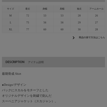
サイズ
着丈
身幅
肩幅
袖丈
アームホール
M
72
53
53
28
26
L
75
56
56
29
27
XL
77
60
60
30
28
chevron_right
商品の採寸方法はこちら
DESCRIPTION
アイテム説明
最期骨成 Shirt
●Design/デザイン
バックにスカルをモチーフとした
オリジナルデザインを刺繍で刻んだ
スーベニアジャケット（スカジャン）。