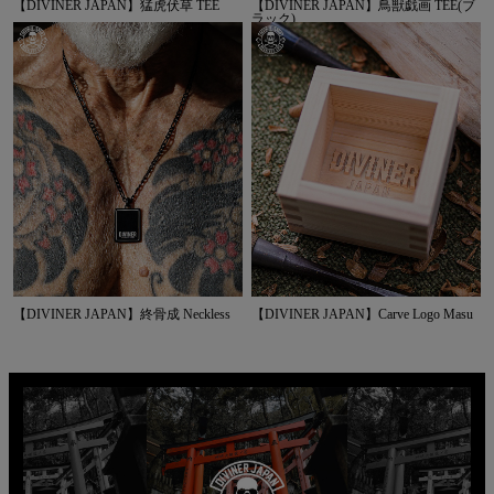
【DIVINER JAPAN】猛虎伏草 TEE
【DIVINER JAPAN】鳥獣戯画 TEE(ブ
ラック)
【DIVINER JAPAN】終骨成 Neckless
【DIVINER JAPAN】Carve Logo Masu