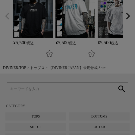
¥
5,500
¥
5,500
¥
5,500
税込
税込
税込
DIVINER-TOP
トップス
【DIVINER JAPAN】最期骨成 Shirt
search
CATEGORY
TOPS
BOTTOMS
SET UP
OUTER