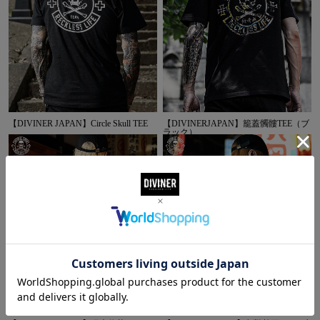
【DIVINER JAPAN】Circle Skull TEE
【DIVINERJAPAN】籠蓋髑髏TEE（ブ
ラック）