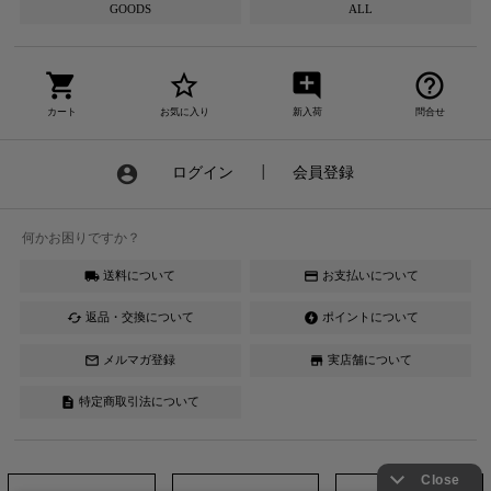
GOODS
ALL
shopping_cart
star_border
add_comment
help_outline
カート
お気に入り
新入荷
問合せ
account_circle
ログイン
┃
会員登録
何かお困りですか？
送料について
お支払いについて
local_shipping
credit_card
返品・交換について
ポイントについて
cached
offline_bolt
メルマガ登録
実店舗について
mail_outline
store
特定商取引法について
description