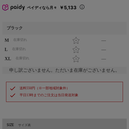
￥5,133
ペイディなら月々
ブラック
M
在庫切れ
—
L
在庫切れ
—
XL
在庫切れ
—
申し訳ございません。ただいま在庫がございません。
check
送料550円（※一部地域対象外）
check
平日13時までのご注文は当日発送対象
SIZE
サイズ表