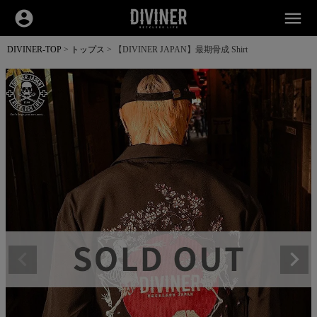
account_circle
menu
DIVINER-TOP
トップス
【DIVINER JAPAN】最期骨成 Shirt