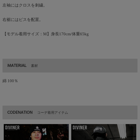
左袖にはクロスを刺繍。
右裾にはピスを配置。
【モデル着用サイズ：M】身長170cm/体重65kg
MATERIAL
素材
綿 100％
CODENATION
コーデ着用アイテム