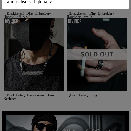
【BlackLetter】Dirty Embroidery
【BlackLetter】Dirty Embroidery
Hoodie(ブラック)
Hoodie(オフホワイト)
【Black Letter】Embodiment Chain
【Black Letter】Ring
Necklace