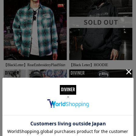
【BlackLetter】RearEmbroideryPlaidShirt
【Black Letter】HOODIE