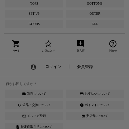
TOPS
BOTTOMS
SET UP
OUTER
GOODS
ALL
shopping_cart
star_border
add_comment
help_outline
カート
お気に入り
新入荷
問合せ
account_circle
ログイン
┃
会員登録
何かお困りですか？
送料について
お支払いについて
local_shipping
credit_card
返品・交換について
ポイントについて
cached
offline_bolt
メルマガ登録
実店舗について
mail_outline
store
特定商取引法について
description