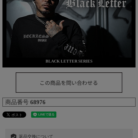
BLACK LETTER SERIES
商品番号
68976
verified_user
返品交換について