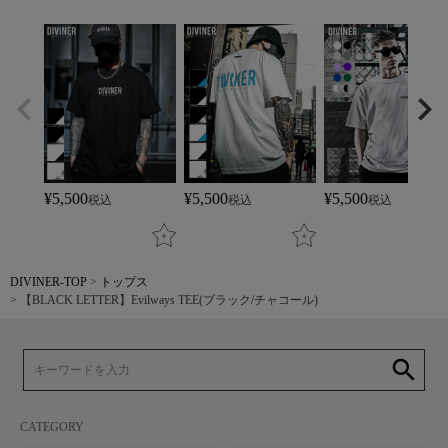
¥
5,500
¥
5,500
¥
5,500
税込
税込
税込
DIVINER-TOP
トップス
【BLACK LETTER】Evilways TEE(ブラック/チャコール)
search
CATEGORY