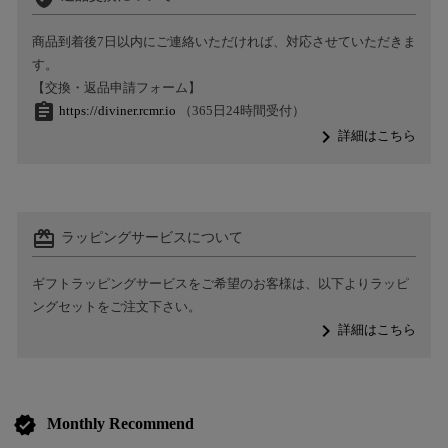
商品到着後7日以内にご連絡いただければ、対応させていただきま
す。
【交換・返品申請フォーム】
assignment
https://diviner.rcmr.io
（365日24時間受付）
navigate_next
詳細はこちら
card_giftcard
ラッピングサービスについて
ギフトラッピングサービスをご希望のお客様は、以下よりラッピ
ングセットをご注文下さい。
navigate_next
詳細はこちら
verified
Monthly Recommend