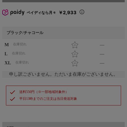
￥2,933
ペイディなら月々
ブラック/チャコール
M
在庫切れ
—
L
在庫切れ
—
XL
在庫切れ
—
申し訳ございません。ただいま在庫がございません。
check
送料550円（※一部地域対象外）
check
平日13時までのご注文は当日発送対象