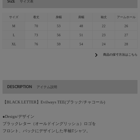
SIZE
サイズ表
サイズ
着丈
身幅
肩幅
袖丈
アームホール
M
70
53
48
22
26
L
73
56
51
23
27
XL
76
59
54
24
28
chevron_right
商品の採寸方法はこちら
DESCRIPTION
アイテム説明
【BLACK LETTER】Evilways TEE(ブラック/チャコール)
●Design/デザイン
ブラックレター（オールドイングリッシュ）ロゴを
フロント、バックにデザインした半袖Tシャツ。