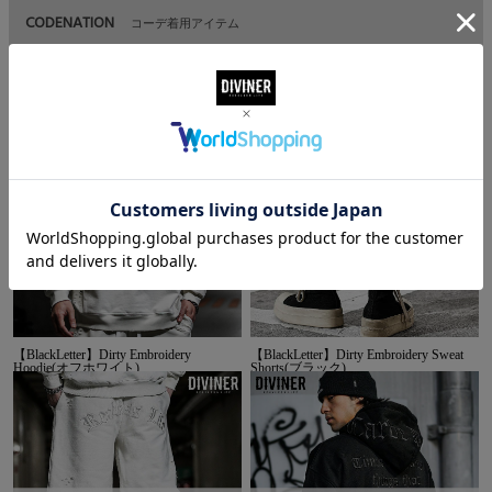
CODENATION
コーデ着用アイテム
【BlackLetter】Dirty Embroidery
【BlackLetter】Dirty Embroidery Sweat
Hoodie(オフホワイト)
Shorts(ブラック)