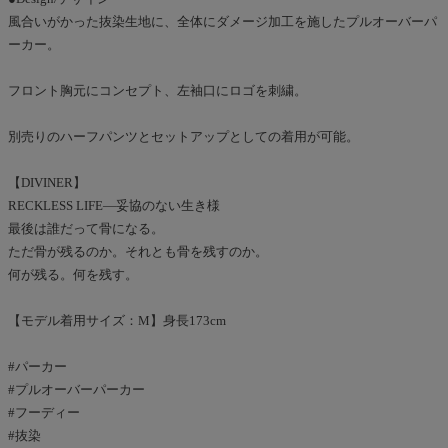
風合いがかった抜染生地に、全体にダメージ加工を施したプルオーバーパ
ーカー。
フロント胸元にコンセプト、左袖口にロゴを刺繍。
別売りのハーフパンツとセットアップとしての着用が可能。
【DIVINER】
RECKLESS LIFE―妥協のない生き様
最後は誰だって骨になる。
ただ骨が残るのか。それとも骨を残すのか。
何が残る。何を残す。
【モデル着用サイズ：M】身長173cm
#パーカー
#プルオーバーパーカー
#フーディー
#抜染