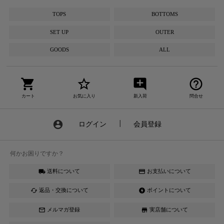
TOPS
BOTTOMS
SET UP
OUTER
GOODS
ALL
shopping_cart
star_border
add_comment
help_outline
カート
お気に入り
新入荷
問合せ
account_circle
ログイン
┃
会員登録
何かお困りですか？
送料について
お支払いについて
local_shipping
credit_card
返品・交換について
ポイントについて
cached
offline_bolt
メルマガ登録
実店舗について
mail_outline
store