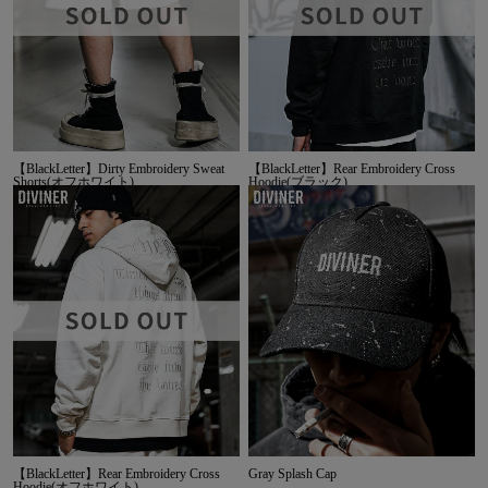
【BlackLetter】Dirty Embroidery Sweat
【BlackLetter】Rear Embroidery Cross
Shorts(オフホワイト)
Hoodie(ブラック)
【BlackLetter】Rear Embroidery Cross
Gray Splash Cap
Hoodie(オフホワイト)