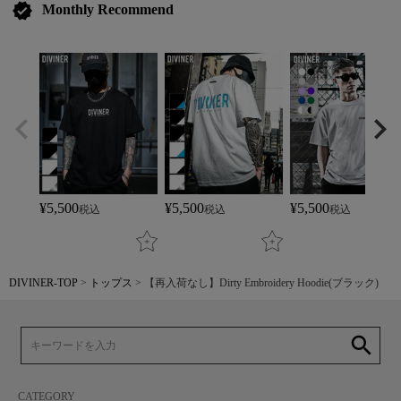
verified
Monthly Recommend
¥
5,500
¥
5,500
¥
5,500
税込
税込
税込
DIVINER-TOP
トップス
【再入荷なし】Dirty Embroidery Hoodie(ブラック)
search
CATEGORY