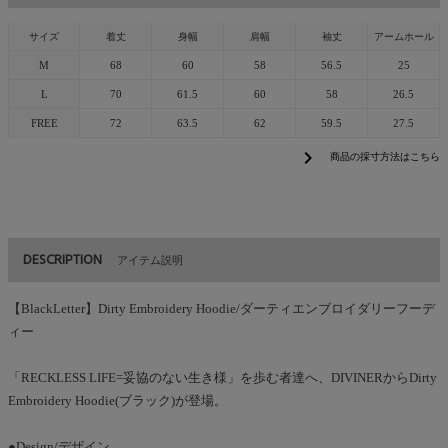
サイズ
着丈
身幅
肩幅
袖丈
アームホール
M
68
60
58
56.5
25
L
70
61.5
60
58
26.5
FREE
72
63.5
62
59.5
27.5
chevron_right
商品の採寸方法はこちら
DESCRIPTION
アイテム説明
【BlackLetter】Dirty Embroidery Hoodie/ダーティエンブロイダリーフーデ
ィー
「RECKLESS LIFE=妥協のない生き様」を歩む者達へ、DIVINERからDirty
Embroidery Hoodie(ブラック)が登場。
●Design/デザイン