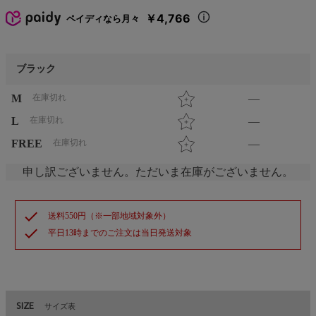
￥4,766
ペイディなら月々
ブラック
M
在庫切れ
—
L
在庫切れ
—
FREE
在庫切れ
—
申し訳ございません。ただいま在庫がございません。
check
送料550円（※一部地域対象外）
check
平日13時までのご注文は当日発送対象
SIZE
サイズ表