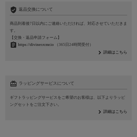
verified_user
返品交換について
商品到着後7日以内にご連絡いただければ、対応させていただきま
す。
【交換・返品申請フォーム】
assignment
https://diviner.rcmr.io
（365日24時間受付）
navigate_next
詳細はこちら
card_giftcard
ラッピングサービスについて
ギフトラッピングサービスをご希望のお客様は、以下よりラッピ
ングセットをご注文下さい。
navigate_next
詳細はこちら