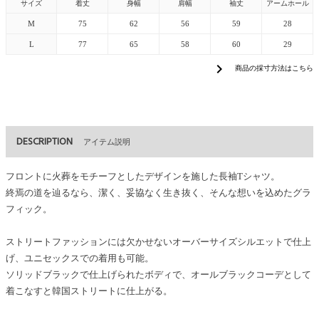
サイズ
着丈
身幅
肩幅
袖丈
アームホール
M
75
62
56
59
28
L
77
65
58
60
29
chevron_right
商品の採寸方法はこちら
DESCRIPTION
アイテム説明
フロントに火葬をモチーフとしたデザインを施した長袖Tシャツ。
終焉の道を辿るなら、潔く、妥協なく生き抜く、そんな想いを込めたグラ
フィック。
ストリートファッションには欠かせないオーバーサイズシルエットで仕上
げ、ユニセックスでの着用も可能。
ソリッドブラックで仕上げられたボディで、オールブラックコーデとして
着こなすと韓国ストリートに仕上がる。