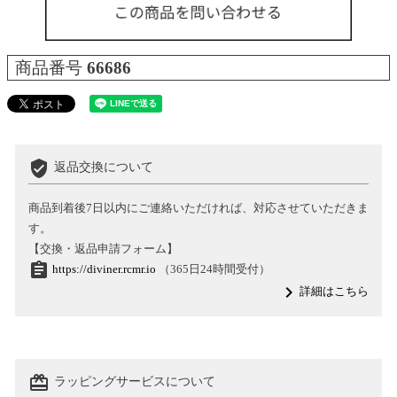
商品番号
66686
verified_user
返品交換について
商品到着後7日以内にご連絡いただければ、対応させていただきま
す。
【交換・返品申請フォーム】
assignment
https://diviner.rcmr.io
（365日24時間受付）
navigate_next
詳細はこちら
card_giftcard
ラッピングサービスについて