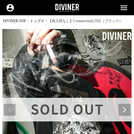
account_circle
menu
DIVINER-TOP
トップス
【再入荷なし】CrematoriumL/TEE（ブラック）