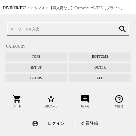
DIVINER-TOP
トップス
【再入荷なし】CrematoriumL/TEE（ブラック）
search
CATEGORY
TOPS
BOTTOMS
SET UP
OUTER
GOODS
ALL
shopping_cart
star_border
add_comment
help_outline
カート
お気に入り
新入荷
問合せ
account_circle
ログイン
┃
会員登録