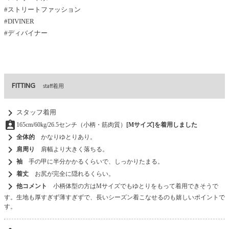
#ストリートファッション
#DIVINER
#ディバイナー
FITTING
staff着用
chevron_right
スタッフ着用
assignment_ind
165cm/60kg/26.5センチ（小柄・筋肉質）
[Mサイズ]を着用しました
chevron_right
全体的
かなりゆとりあり。
chevron_right
肩周り
肩幅より大きく落ちる。
chevron_right
袖
手の甲に半分かかるくらいで、しっかりたまる。
chevron_right
着丈
お尻が完全に隠れるくらい。
chevron_right
他コメント
小柄体型の方はMサイズでもゆとりをもって着用できそうで
す。生地も厚すぎず薄すぎずで、長いシーズン着こなせるのも嬉しいポイントで
す。