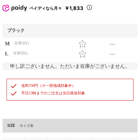
￥1,833
ペイディなら月々
ブラック
M
在庫切れ
—
L
在庫切れ
—
申し訳ございません。ただいま在庫がございません。
check
送料550円（※一部地域対象外）
check
平日13時までのご注文は当日発送対象
SIZE
サイズ表