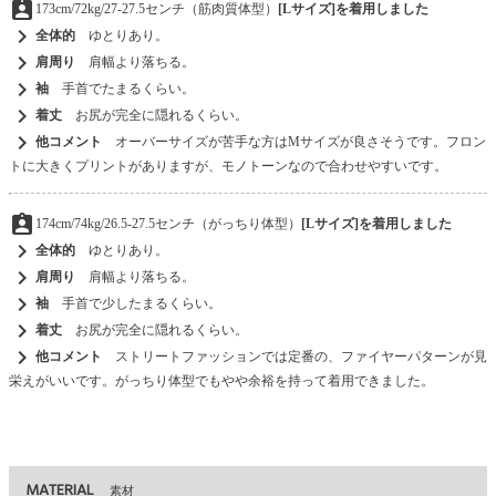
assignment_ind
173cm/72kg/27-27.5センチ（筋肉質体型）
[Lサイズ]を着用しました
chevron_right
全体的
ゆとりあり。
chevron_right
肩周り
肩幅より落ちる。
chevron_right
袖
手首でたまるくらい。
chevron_right
着丈
お尻が完全に隠れるくらい。
chevron_right
他コメント
オーバーサイズが苦手な方はMサイズが良さそうです。フロン
トに大きくプリントがありますが、モノトーンなので合わせやすいです。
assignment_ind
174cm/74kg/26.5-27.5センチ（がっちり体型）
[Lサイズ]を着用しました
chevron_right
全体的
ゆとりあり。
chevron_right
肩周り
肩幅より落ちる。
chevron_right
袖
手首で少したまるくらい。
chevron_right
着丈
お尻が完全に隠れるくらい。
chevron_right
他コメント
ストリートファッションでは定番の、ファイヤーパターンが見
栄えがいいです。がっちり体型でもやや余裕を持って着用できました。
MATERIAL
素材