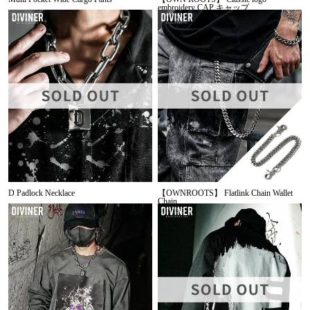
embroidery CAP キャップ
D Padlock Necklace
【OWNROOTS】 Flatlink Chain Wallet
Chain