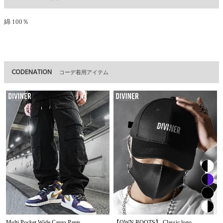
綿 100％
CODENATION
コーデ着用アイテム
Multi Pocket Wide Cargo Pants
【OWN ROOTS】 Classic logo