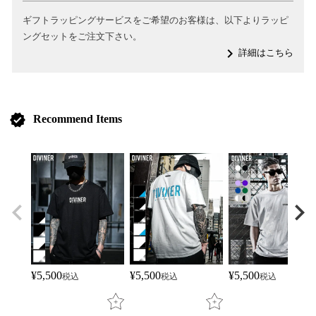
ギフトラッピングサービスをご希望のお客様は、以下よりラッピ
ングセットをご注文下さい。
navigate_next
詳細はこちら
verified
Recommend Items
¥
5,500
¥
5,500
¥
5,500
税込
税込
税込