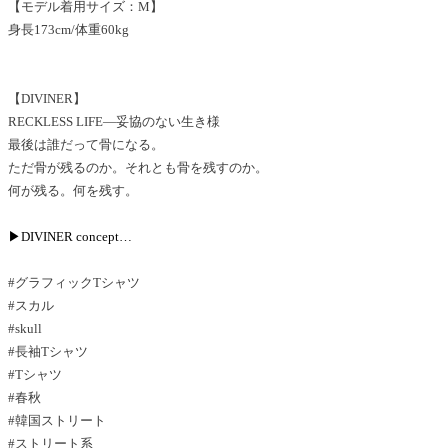
【モデル着用サイズ：M】
身長173cm/体重60kg
【DIVINER】
RECKLESS LIFE―妥協のない生き様
最後は誰だって骨になる。
ただ骨が残るのか。それとも骨を残すのか。
何が残る。何を残す。
▶DIVINER concept…
#グラフィックTシャツ
#スカル
#skull
#長袖Tシャツ
#Tシャツ
#春秋
#韓国ストリート
#ストリート系