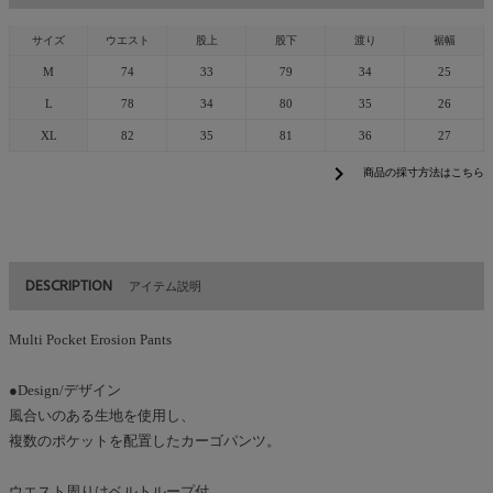
サイズ
ウエスト
股上
股下
渡り
裾幅
M
74
33
79
34
25
L
78
34
80
35
26
XL
82
35
81
36
27
chevron_right
商品の採寸方法はこちら
DESCRIPTION
アイテム説明
Multi Pocket Erosion Pants
●Design/デザイン
風合いのある生地を使用し、
複数のポケットを配置したカーゴパンツ。
ウエスト周りはベルトループ付。