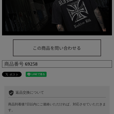
商品番号
69258
verified_user
返品交換について
商品到着後7日以内にご連絡いただければ、対応させていただきま
す。