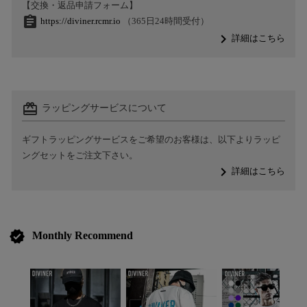
【交換・返品申請フォーム】
assignment
https://diviner.rcmr.io
（365日24時間受付）
navigate_next
詳細はこちら
card_giftcard
ラッピングサービスについて
ギフトラッピングサービスをご希望のお客様は、以下よりラッピ
ングセットをご注文下さい。
navigate_next
詳細はこちら
verified
Monthly Recommend