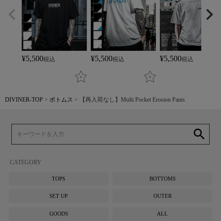
¥
5,500
¥
5,500
¥
5,500
税込
税込
税込
DIVINER-TOP
ボトムス
【再入荷なし】Multi Pocket Erosion Pants
search
CATEGORY
TOPS
BOTTOMS
SET UP
OUTER
GOODS
ALL