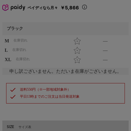
￥5,866
ペイディなら月々
ブラック
M
在庫切れ
—
L
在庫切れ
—
XL
在庫切れ
—
申し訳ございません。ただいま在庫がございません。
check
送料550円（※一部地域対象外）
check
平日13時までのご注文は当日発送対象
SIZE
サイズ表