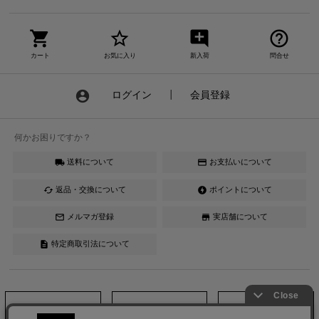
shopping_cart
star_border
add_comment
help_outline
カート
お気に入り
新入荷
問合せ
account_circle
ログイン
┃
会員登録
何かお困りですか？
送料について
お支払いについて
local_shipping
credit_card
返品・交換について
ポイントについて
cached
offline_bolt
メルマガ登録
実店舗について
mail_outline
store
特定商取引法について
description