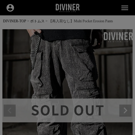
account_circle
menu
DIVINER-TOP
ボトムス
【再入荷なし】Multi Pocket Erosion Pants