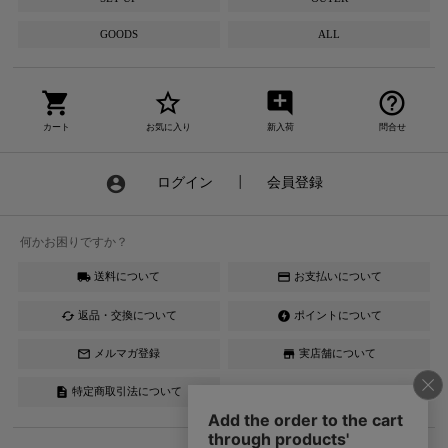
GOODS
ALL
shopping_cart
star_border
add_comment
help_outline
カート
お気に入り
新入荷
問合せ
account_circle
ログイン
┃
会員登録
何かお困りですか？
送料について
お支払いについて
local_shipping
credit_card
返品・交換について
ポイントについて
cached
offline_bolt
メルマガ登録
実店舗について
mail_outline
store
特定商取引法について
description