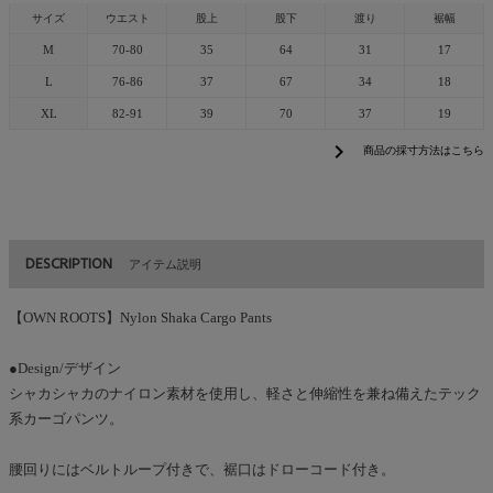
サイズ
ウエスト
股上
股下
渡り
裾幅
M
70-80
35
64
31
17
L
76-86
37
67
34
18
XL
82-91
39
70
37
19
chevron_right
商品の採寸方法はこちら
DESCRIPTION
アイテム説明
【OWN ROOTS】Nylon Shaka Cargo Pants
●Design/デザイン
シャカシャカのナイロン素材を使用し、軽さと伸縮性を兼ね備えたテック
系カーゴパンツ。
腰回りにはベルトループ付きで、裾口はドローコード付き。