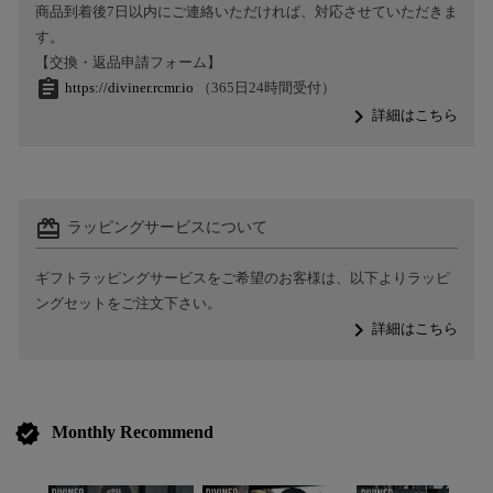
商品到着後7日以内にご連絡いただければ、対応させていただきま
す。
【交換・返品申請フォーム】
assignment
https://diviner.rcmr.io
（365日24時間受付）
navigate_next
詳細はこちら
card_giftcard
ラッピングサービスについて
ギフトラッピングサービスをご希望のお客様は、以下よりラッピ
ングセットをご注文下さい。
navigate_next
詳細はこちら
verified
Monthly Recommend