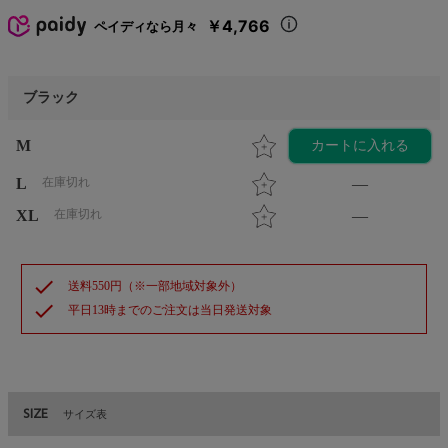
￥4,766
ペイディなら月々
ブラック
M
カートに入れる
L
在庫切れ
—
XL
在庫切れ
—
check
送料550円（※一部地域対象外）
check
平日13時までのご注文は当日発送対象
SIZE
サイズ表