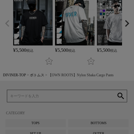
¥
5,500
¥
5,500
¥
5,500
税込
税込
税込
DIVINER-TOP
ボトムス
【OWN ROOTS】Nylon Shaka Cargo Pants
search
CATEGORY
TOPS
BOTTOMS
SET UP
OUTER