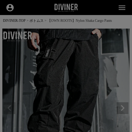
account_circle
menu
DIVINER-TOP
ボトムス
【OWN ROOTS】Nylon Shaka Cargo Pants