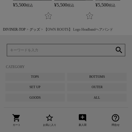
¥
5,500
¥
5,500
¥
5,500
税込
税込
税込
DIVINER-TOP
グッズ
【OWN ROOTS】 Logo Headbandヘアバンド
search
CATEGORY
TOPS
BOTTOMS
SET UP
OUTER
GOODS
ALL
shopping_cart
star_border
add_comment
help_outline
カート
お気に入り
新入荷
問合せ