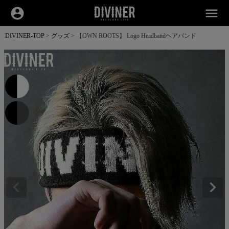
account_circle
menu
DIVINER-TOP
グッズ
【OWN ROOTS】 Logo Headbandヘアバンド