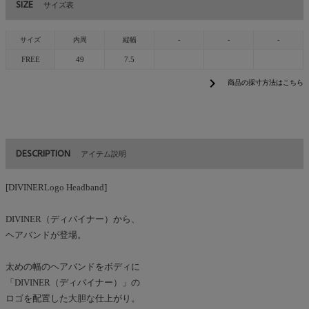
SIZE
サイズ表
サイズ
内周
縦幅
-
-
-
FREE
49
7.5
chevron_right
商品の採寸方法はこちら
DESCRIPTION
アイテム説明
[DIVINERLogo Headband]
DIVINER（ディバイナー）から、
ヘアバンドが登場。
太めの幅のヘアバンドをボディに
「DIVINER（ディバイナー）」の
ロゴを配置した大胆な仕上がり。