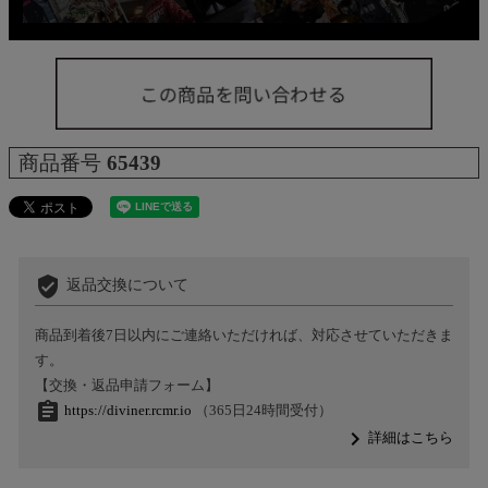
商品番号
65439
verified_user
返品交換について
商品到着後7日以内にご連絡いただければ、対応させていただきま
す。
【交換・返品申請フォーム】
assignment
https://diviner.rcmr.io
（365日24時間受付）
navigate_next
詳細はこちら