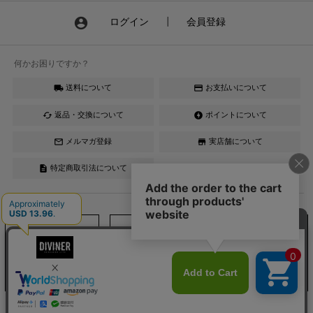
account_circle
ログイン
┃
会員登録
何かお困りですか？
送料について
お支払いについて
local_shipping
credit_card
返品・交換について
ポイントについて
cached
offline_bolt
メルマガ登録
実店舗について
mail_outline
store
特定商取引法について
description
Instagram
LINE
YouTube