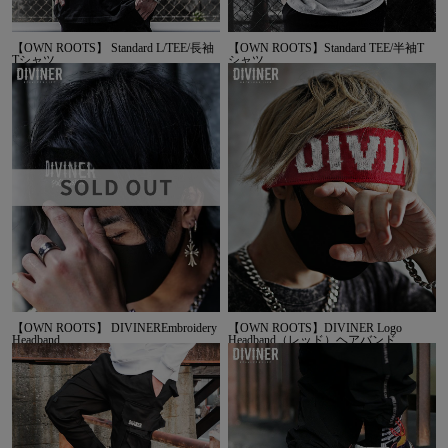
【OWN ROOTS】 Standard L/TEE/長袖
【OWN ROOTS】Standard TEE/半袖T
Tシャツ
シャツ
【OWN ROOTS】 DIVINEREmbroidery
【OWN ROOTS】DIVINER Logo
Headband
Headband（レッド）ヘアバンド