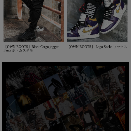
【OWN ROOTS】Black Cargo jogger
【OWN ROOTS】 Logo Socks ソックス
Pants ボトムス※※