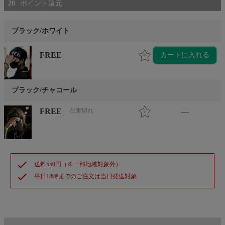
20
ブラック/ホワイト
FREE
カートに入れる
ブラック/チャコール
FREE
在庫切れ
—
check
送料550円（※一部地域対象外）
check
平日13時までのご注文は当日発送対象