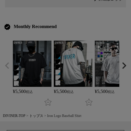
verified
Monthly Recommend
¥
5,500
¥
5,500
¥
5,500
税込
税込
税込
DIVINER-TOP
トップス
Iron Logo Baseball Shirt