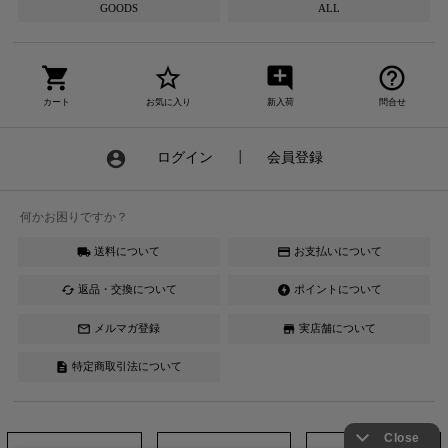
GOODS
ALL
shopping_cart
star_border
add_comment
help_outline
カート
お気に入り
新入荷
問合せ
account_circle
ログイン
┃
会員登録
何かお困りですか？
送料について
お支払いについて
local_shipping
credit_card
返品・交換について
ポイントについて
cached
offline_bolt
メルマガ登録
実店舗について
mail_outline
store
特定商取引法について
description