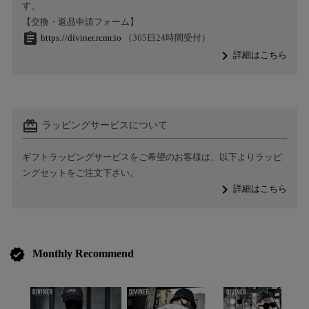
す。
【交換・返品申請フォーム】
assignment
https://diviner.rcmr.io
（365日24時間受付）
navigate_next
詳細はこちら
card_giftcard
ラッピングサービスについて
ギフトラッピングサービスをご希望のお客様は、以下よりラッピ
ングセットをご注文下さい。
navigate_next
詳細はこちら
verified
Monthly Recommend