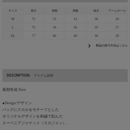
サイズ
着丈
身幅
肩幅
袖丈
アームホール
M
72
53
53
28
26
L
75
56
56
29
27
XL
77
60
60
30
28
chevron_right
商品の採寸方法はこちら
DESCRIPTION
アイテム説明
最期骨成 Shirt
●Design/デザイン
バックにスカルをモチーフとした
オリジナルデザインを刺繍で刻んだ
スーベニアジャケット（スカジャン）。