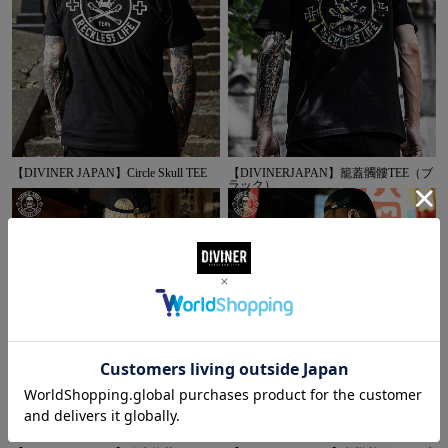
【DIVINER JAPAN】Circle Skull TEE
【DIVINERJAPAN】籠蓋髑髏TEE（ブ
ラック）