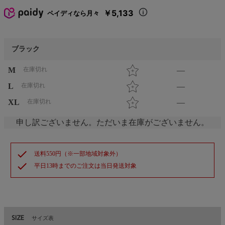
￥5,133
ペイディなら月々
ブラック
M
在庫切れ
—
L
在庫切れ
—
XL
在庫切れ
—
申し訳ございません。ただいま在庫がございません。
check
送料550円（※一部地域対象外）
check
平日13時までのご注文は当日発送対象
SIZE
サイズ表