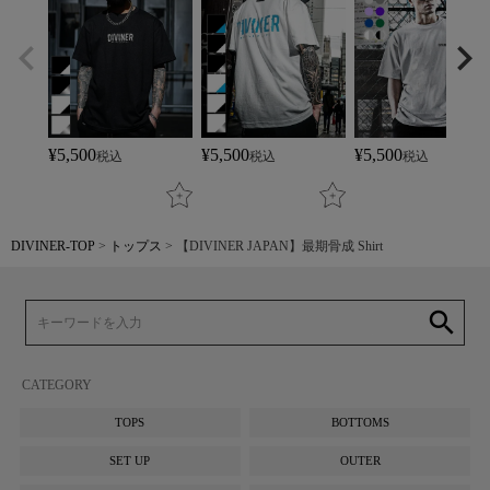
¥
5,500
¥
5,500
¥
5,500
税込
税込
税込
DIVINER-TOP
トップス
【DIVINER JAPAN】最期骨成 Shirt
search
CATEGORY
TOPS
BOTTOMS
SET UP
OUTER