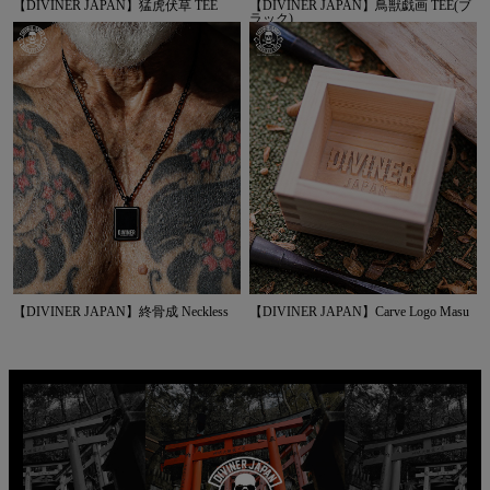
【DIVINER JAPAN】猛虎伏草 TEE
【DIVINER JAPAN】鳥獣戯画 TEE(ブ
ラック)
【DIVINER JAPAN】終骨成 Neckless
【DIVINER JAPAN】Carve Logo Masu