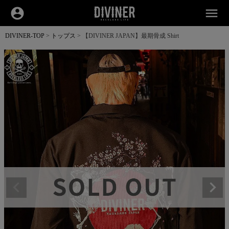
account_circle
menu
DIVINER-TOP
トップス
【DIVINER JAPAN】最期骨成 Shirt