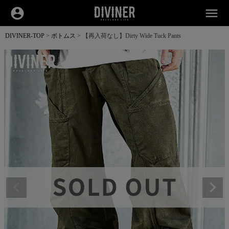
account_circle
menu
DIVINER-TOP
ボトムス
【再入荷なし】Dirty Wide Tuck Pants