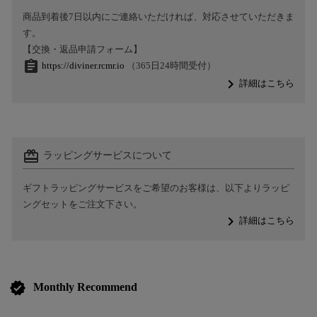
商品到着後7日以内にご連絡いただければ、対応させていただきま
す。
【交換・返品申請フォーム】
assignment
https://diviner.rcmr.io
（365日24時間受付）
navigate_next
詳細はこちら
card_giftcard
ラッピングサービスについて
ギフトラッピングサービスをご希望のお客様は、以下よりラッピ
ングセットをご注文下さい。
navigate_next
詳細はこちら
verified
Monthly Recommend