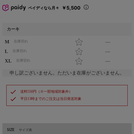
￥5,500
ペイディなら月々
カーキ
M
在庫切れ
—
L
在庫切れ
—
XL
在庫切れ
—
申し訳ございません。ただいま在庫がございません。
check
送料550円（※一部地域対象外）
check
平日13時までのご注文は当日発送対象
SIZE
サイズ表