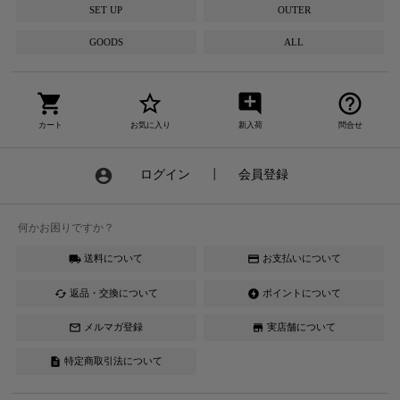
SET UP
OUTER
GOODS
ALL
shopping_cart
star_border
add_comment
help_outline
カート
お気に入り
新入荷
問合せ
account_circle
ログイン
┃
会員登録
何かお困りですか？
送料について
お支払いについて
local_shipping
credit_card
返品・交換について
ポイントについて
cached
offline_bolt
メルマガ登録
実店舗について
mail_outline
store
特定商取引法について
description