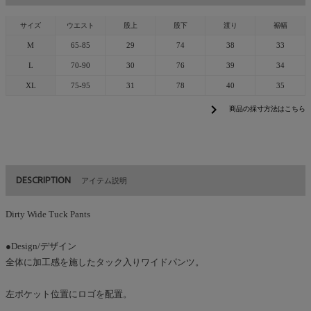
サイズ
ウエスト
股上
股下
渡り
裾幅
M
65-85
29
74
38
33
L
70-90
30
76
39
34
XL
75-95
31
78
40
35
chevron_right
商品の採寸方法はこちら
DESCRIPTION
アイテム説明
Dirty Wide Tuck Pants
●Design/デザイン
全体に加工感を施したタック入りワイドパンツ。
左ポケット位置にロゴを配置。