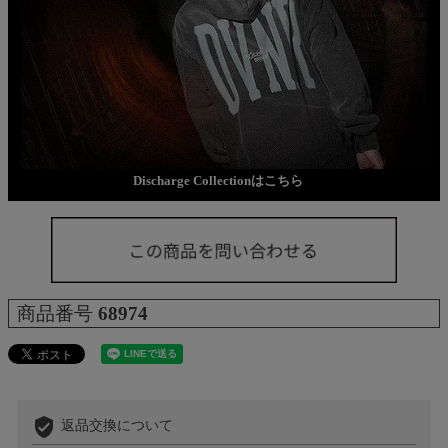
Discharge Collectionはこちら
商品番号
68974
verified_user
返品交換について