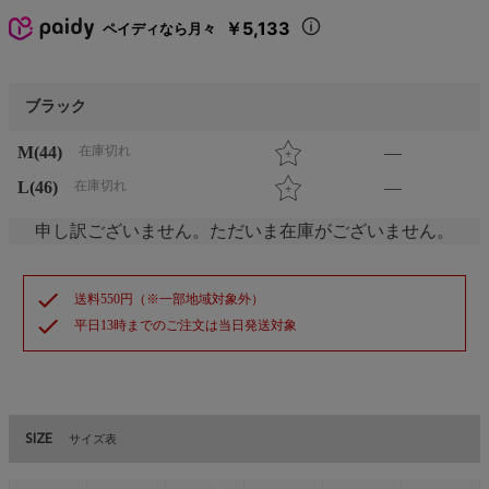
￥5,133
ペイディなら月々
ブラック
M(44)
在庫切れ
—
L(46)
在庫切れ
—
申し訳ございません。ただいま在庫がございません。
check
送料550円（※一部地域対象外）
check
平日13時までのご注文は当日発送対象
SIZE
サイズ表