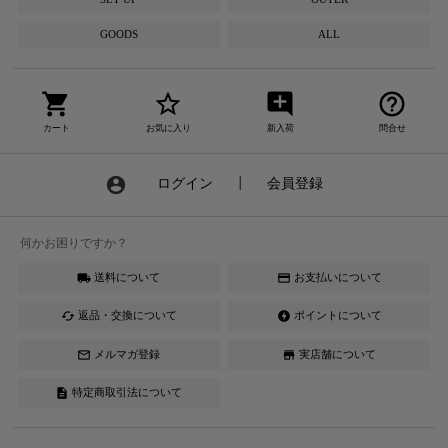
GOODS
ALL
shopping_cart
star_border
add_comment
help_outline
カート
お気に入り
新入荷
問合せ
account_circle
ログイン
┃
会員登録
何かお困りですか？
送料について
お支払いについて
local_shipping
credit_card
返品・交換について
ポイントについて
cached
offline_bolt
メルマガ登録
実店舗について
mail_outline
store
特定商取引法について
description