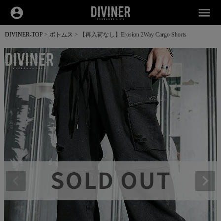
account_circle
menu
DIVINER-TOP
ボトムス
【再入荷なし】Erosion 2Way Cargo Shorts