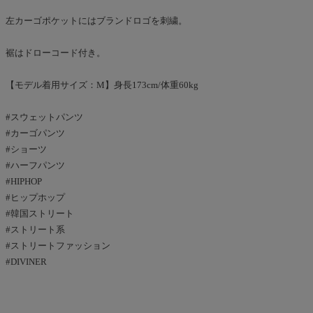
左カーゴポケットにはブランドロゴを刺繍。
裾はドローコード付き。
【モデル着用サイズ：M】身長173cm/体重60kg
#スウェットパンツ
#カーゴパンツ
#ショーツ
#ハーフパンツ
#HIPHOP
#ヒップホップ
#韓国ストリート
#ストリート系
#ストリートファッション
#DIVINER