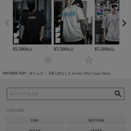
¥
5,500
¥
5,500
¥
5,500
税込
税込
税込
DIVINER-TOP
ボトムス
【再入荷なし】Erosion 2Way Cargo Shorts
search
CATEGORY
TOPS
BOTTOMS
SET UP
OUTER