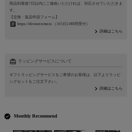
商品到着後7日以内にご連絡いただければ、対応させていただきま
す。
【交換・返品申請フォーム】
assignment
https://diviner.rcmr.io
（365日24時間受付）
navigate_next
詳細はこちら
card_giftcard
ラッピングサービスについて
ギフトラッピングサービスをご希望のお客様は、以下よりラッピ
ングセットをご注文下さい。
navigate_next
詳細はこちら
verified
Monthly Recommend