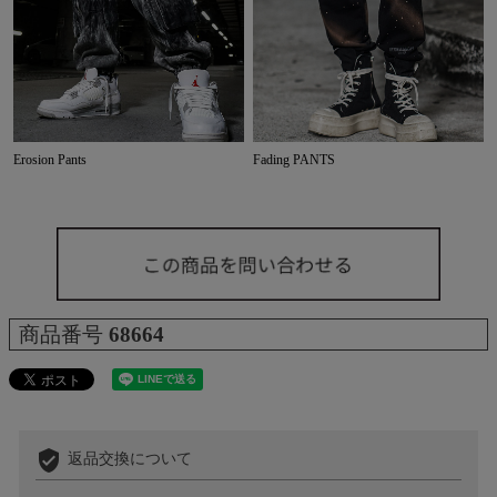
Erosion Pants
Fading PANTS
商品番号
68664
verified_user
返品交換について