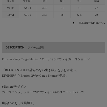
サイズ
ウエスト
股上
股下
渡り
裾幅
M(44)
64-74
35.5
63
31
27
L(46)
69-79
36.5
68
32.5
29
chevron_right
商品の採寸方法はこちら
DESCRIPTION
アイテム説明
Erosion 2Way Cargo Shorts/イロージョン2ウェイカーゴショーツ
「RECKLESS LIFE=妥協のない生き様」を歩む者達へ、
DIVINERからErosion 2Way Cargo Shortsが登場。
●Design/デザイン
カーゴパンツ、ショーツの2ウェイ仕様のスウェットパンツ。
風合いのある抜染加工。