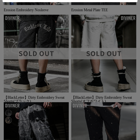
Erosion Embroidery Nosleeve
Erosion Metal Plate TEE
【BlackLetter】Dirty Embroidery Sweat
【BlackLetter】Dirty Embroidery Sweat
Shorts(ブラック)
Shorts(オフホワイト)