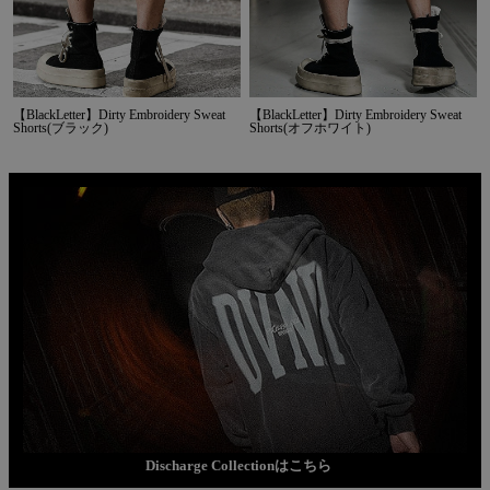
【BlackLetter】Dirty Embroidery Sweat
【BlackLetter】Dirty Embroidery Sweat
Shorts(ブラック)
Shorts(オフホワイト)
Discharge Collectionはこちら