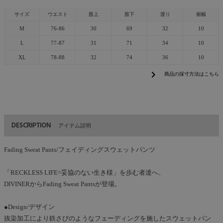
サイズ
ウエスト
股上
股下
渡り
裾幅
M
76-86
30
69
32
10
L
77-87
31
71
34
10
XL
78-88
32
74
36
10
chevron_right
商品の採寸方法はこちら
DESCRIPTION
アイテム説明
Fading Sweat Pants/フェイディングスウェットパンツ
「RECKLESS LIFE=妥協のない生き様」を歩む者達へ、
DIVINERからFading Sweat Pantsが登場。
●Design/デザイン
抜染加工により鉄さびのようなフェーディングを施したスウェットパン