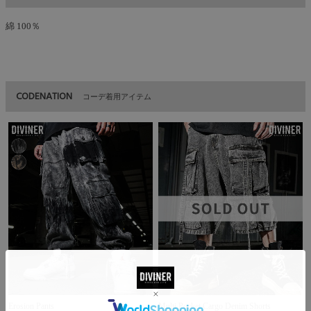
綿 100％
CODENATION
コーデ着用アイテム
Erosion Pants
Multi Pocket Cargo Denim Shorts