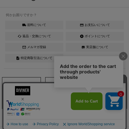
何かお困りですか？
送料について
お支払いについて
local_shipping
credit_card
返品・交換について
ポイントについて
cached
offline_bolt
メルマガ登録
実店舗について
mail_outline
store
特定商取引法について
description
Instagram
LINE
YouTube
DIVINER official ONLINESHOP