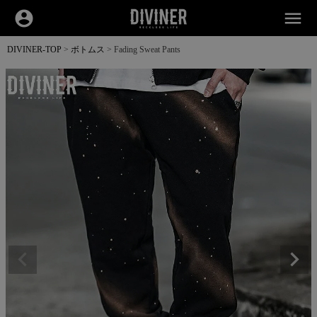
account_circle
menu
DIVINER-TOP
ボトムス
Fading Sweat Pants