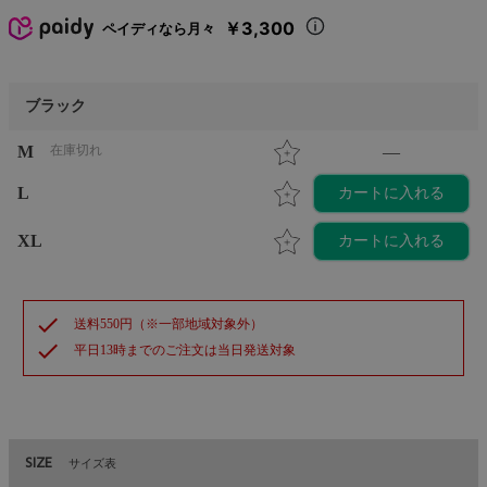
￥3,300
ペイディなら月々
ブラック
M
在庫切れ
—
L
カートに入れる
XL
カートに入れる
check
送料550円（※一部地域対象外）
check
平日13時までのご注文は当日発送対象
SIZE
サイズ表