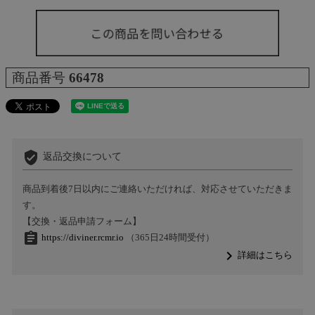
商品番号
66478
verified_user
返品交換について
商品到着後7日以内にご連絡いただければ、対応させていただきま
す。
【交換・返品申請フォーム】
assignment
https://diviner.rcmr.io
（365日24時間受付）
navigate_next
詳細はこちら