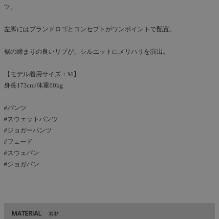
ツ。
左脚にはブランドロゴとコンセプトがワンポイントで配置。
裾の締まりの良いリブが、シルエットにメリハリを演出。
【モデル着用サイズ：M】
身長173cm/体重60kg
#パンツ
#スウェットパンツ
#ジョガーパンツ
#フェード
#スウェパン
#ジョガパン
MATERIAL
素材