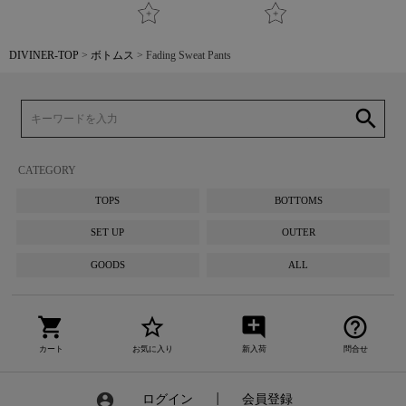
DIVINER-TOP
ボトムス
Fading Sweat Pants
search
CATEGORY
TOPS
BOTTOMS
SET UP
OUTER
GOODS
ALL
shopping_cart
star_border
add_comment
help_outline
カート
お気に入り
新入荷
問合せ
account_circle
ログイン
┃
会員登録