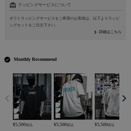
card_giftcard
ラッピングサービスについて
ギフトラッピングサービスをご希望のお客様は、以下よりラッピ
ングセットをご注文下さい。
navigate_next
詳細はこちら
verified
Monthly Recommend
¥
5,500
¥
5,500
¥
5,500
税込
税込
税込