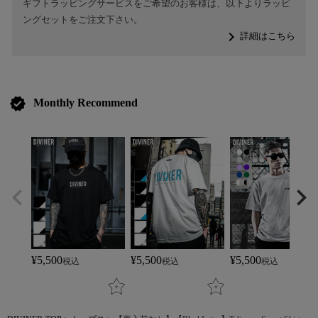
ギフトラッピングサービスをご希望のお客様は、以下よりラッピ
ングセットをご注文下さい。
navigate_next
詳細はこちら
verified
Monthly Recommend
¥
5,500
¥
5,500
¥
5,500
税込
税込
税込