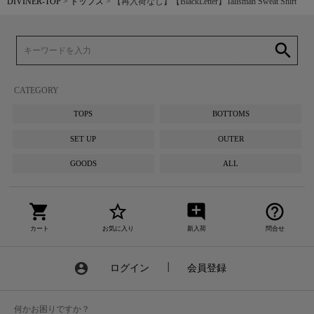
DIVINER-TOP
トップス
【再入荷なし】【BlackLetter】Talisman Sweat Shirt
search
CATEGORY
TOPS
BOTTOMS
SET UP
OUTER
GOODS
ALL
shopping_cart
star_border
add_comment
help_outline
カート
お気に入り
新入荷
問合せ
account_circle
ログイン
┃
会員登録
何かお困りですか？