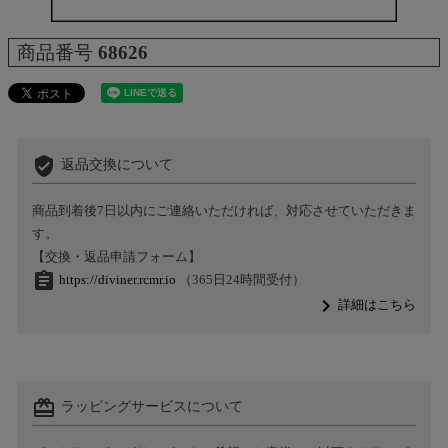
商品番号
68626
verified_user
返品交換について
商品到着後7日以内にご連絡いただければ、対応させていただきま
す。
【交換・返品申請フォーム】
assignment
https://diviner.rcmr.io
（365日24時間受付）
navigate_next
詳細はこちら
card_giftcard
ラッピングサービスについて