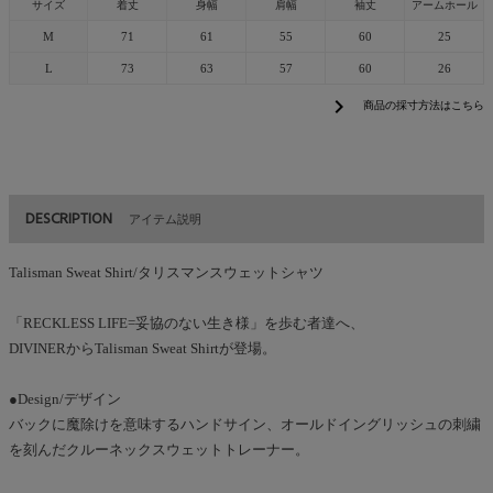
サイズ
着丈
身幅
肩幅
袖丈
アームホール
M
71
61
55
60
25
L
73
63
57
60
26
chevron_right
商品の採寸方法はこちら
DESCRIPTION
アイテム説明
Talisman Sweat Shirt/タリスマンスウェットシャツ
「RECKLESS LIFE=妥協のない生き様」を歩む者達へ、
DIVINERからTalisman Sweat Shirtが登場。
●Design/デザイン
バックに魔除けを意味するハンドサイン、オールドイングリッシュの刺繍
を刻んだクルーネックスウェットトレーナー。