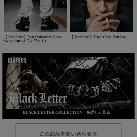
【BlackLetter】Rear Embroidery Cross
【BlackLetter】Triple Cross Knit Cap
Sweat Pants(オフホワイト)
BLACK LETTER COLLECTION を詳しく見る