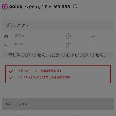
￥3,666
ペイディなら月々
ブラック/グレー
M
在庫切れ
—
L
在庫切れ
—
申し訳ございません。ただいま在庫がございません。
check
送料550円（※一部地域対象外）
check
平日13時までのご注文は当日発送対象
SIZE
サイズ表