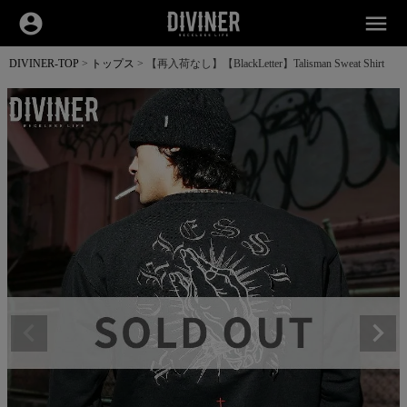
account_circle
menu
DIVINER-TOP
トップス
【再入荷なし】【BlackLetter】Talisman Sweat Shirt