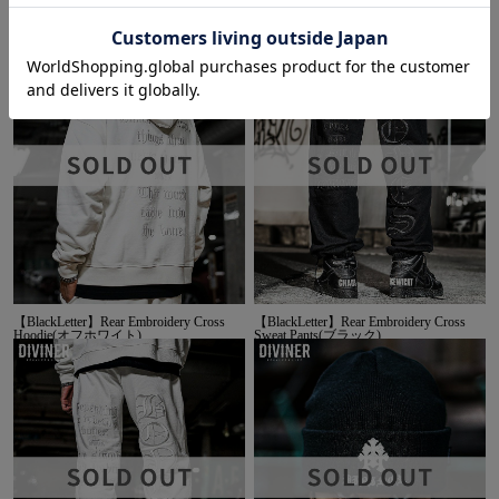
【BlackLetter】Rear Embroidery Plaid
【BlackLetter】Rear Embroidery Cross
Shirt
Hoodie(ブラック)
【BlackLetter】Rear Embroidery Cross
【BlackLetter】Rear Embroidery Cross
Hoodie(オフホワイト)
Sweat Pants(ブラック)