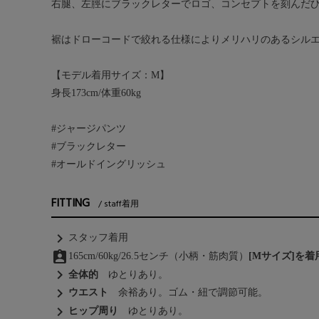
右腿、左脛にブラックレターでロゴ、コンセプトを刻んだ
裾はドローコードで絞れる仕様によりメリハリのあるシル
【モデル着用サイズ：M】
身長173cm/体重60kg
#ジャージパンツ
#ブラックレター
#オールドイングリッシュ
FITTING
staff着用
chevron_right
スタッフ着用
assignment_ind
165cm/60kg/26.5センチ（小柄・筋肉質）
[Mサイズ]を
chevron_right
全体的
ゆとりあり。
chevron_right
ウエスト
余裕あり。ゴム・紐で調節可能。
chevron_right
ヒップ周り
ゆとりあり。