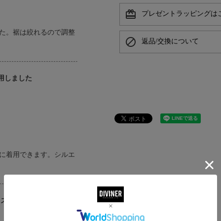
card_giftcard
プレゼントラッピングは
た。裾は絞れるので調整
block
返品/交換について
着用しました
に着用できます。シルエ
サイズ]を着用しました