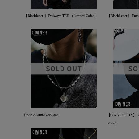
【Blackletter 】Evilways TEE （Limited Color）
【BlackLetter】 Embr
DoubleCombiNecklace
【OWN ROOTS】DIVI
マスク