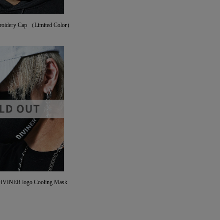
oidery Cap （Limited Color）
NER logo Cooling Mask