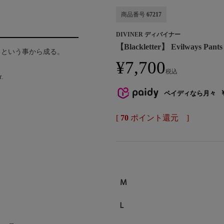
商品番号
67217
DIVINER ディバイナー
【Blackletter】 Evilways Pant
るという事から成る。
¥
7,700
税込
r.
ペイディなら月々
[
70
ポイント還元 ]
M
L