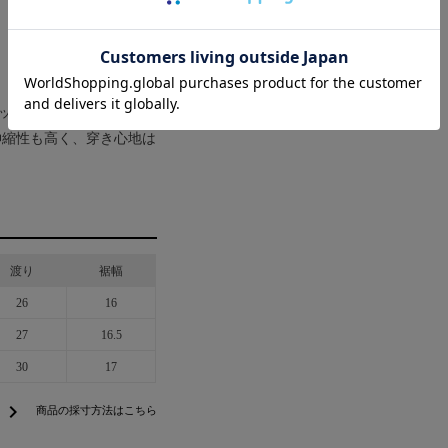
ットもキレイで野暮っく
伸縮性も高く、穿き心地は
渡り
裾幅
26
16
27
16.5
30
17
chevron_right
商品の採寸方法はこちら