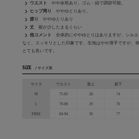
chevron_right
ウエスト
やや余裕あり。ゴム・紐で調節可能。
chevron_right
ヒップ周り
ややゆとりあり。
chevron_right
渡り
ややゆとりあり
chevron_right
丈
裾が少したまるくらい
chevron_right
他コメント
全体的にややゆとりはありますが、シルエ
なく、スッキリとした印象です。生地はやや薄手ですが、
とても良いです。
SIZE
サイズ表
サイズ
ウエスト
股上
股下
M
75-85
28
74
L
79-89
29
76
FREE
84-94
30
77