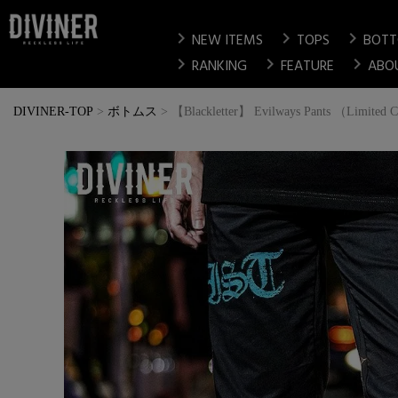
chevron_right
chevron_right
chevron_right
NEW ITEMS
TOPS
BOT
chevron_right
chevron_right
chevron_right
RANKING
FEATURE
ABO
DIVINER-TOP
ボトムス
【Blackletter】 Evilways Pants （Limited 