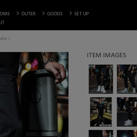
chevron_right
chevron_right
chevron_right
TOMS
OUTER
GOODS
SET UP
検索
UT
Color.）