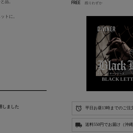
ひと品。
FREE
残りわずか
エットに。
BLACK LE
着用しました
alarm
平日お昼13時までのご注
local_shipping
送料550円でお届け（沖