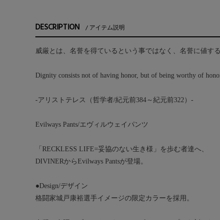
DESCRIPTION
アイテム説明
威厳とは、名誉を得ているという事ではなく、名誉に値す
Dignity consists not of having honor, but of being worthy of hono
-アリストテレス（哲学者/紀元前384～紀元前322）-
Evilways Pants/エヴィルウェイパンツ
「RECKLESS LIFE=妥協のない生き様」を歩む者達へ、
DIVINERからEvilways Pantsが登場。
●Design/デザイン
格闘家城戸康裕選手イメージの限定カラーを採用。