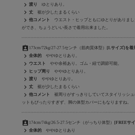
chevron_right
渡り
ゆとりあり。
chevron_right
丈
裾が少したまるくらい
chevron_right
他コメント
ウエスト・ヒップともにゆとりがありまし
ができ、ちょうどいい長さで着用出来ました。
assignment_ind
173cm/72kg/27-27.5センチ（筋肉質体型）
[Lサイズ]を
chevron_right
全体的
ややゆとりあり。
chevron_right
ウエスト
やや余裕あり。ゴム・紐で調節可能。
chevron_right
ヒップ周り
ややゆとりあり。
chevron_right
渡り
ややゆとりあり。
chevron_right
丈
裾が少したまるくらい
chevron_right
他コメント
裾周りがすっきりしていてスタイリッシュ
ットもぴったりすぎず、脚の体型カバーにもなりますね。
assignment_ind
174cm/74kg/26.5-27.5センチ（がっちり体型）
[FREE
chevron_right
全体的
ややゆとりあり