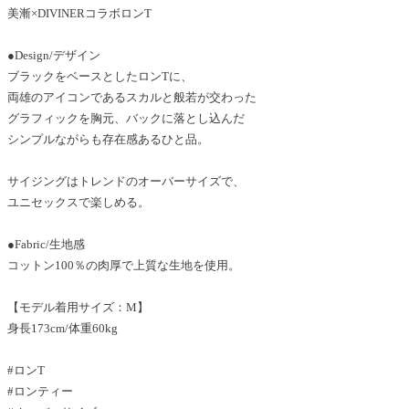
美漸×DIVINERコラボロンT
●Design/デザイン
ブラックをベースとしたロンTに、
両雄のアイコンであるスカルと般若が交わった
グラフィックを胸元、バックに落とし込んだ
シンプルながらも存在感あるひと品。
サイジングはトレンドのオーバーサイズで、
ユニセックスで楽しめる。
●Fabric/生地感
コットン100％の肉厚で上質な生地を使用。
【モデル着用サイズ：M】
身長173cm/体重60kg
#ロンT
#ロンティー