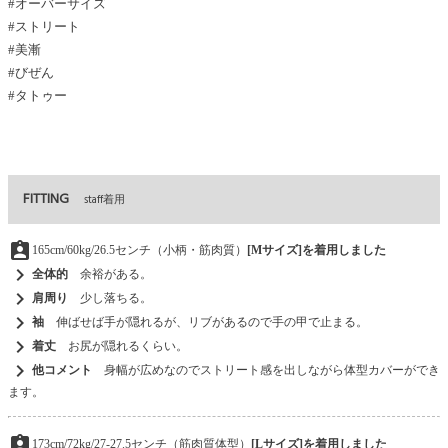
#オーバーサイズ
#ストリート
#美漸
#びぜん
#タトゥー
FITTING
staff着用
assignment_ind
165cm/60kg/26.5センチ（小柄・筋肉質）
[Mサイズ]を着用しました
chevron_right
全体的
余裕がある。
chevron_right
肩周り
少し落ちる。
chevron_right
袖
伸ばせば手が隠れるが、リブがあるので手の甲で止まる。
chevron_right
着丈
お尻が隠れるくらい。
chevron_right
他コメント
身幅が広めなのでストリート感を出しながら体型カバーができ
ます。
assignment_ind
173cm/72kg/27-27.5センチ（筋肉質体型）
[Lサイズ]を着用しました