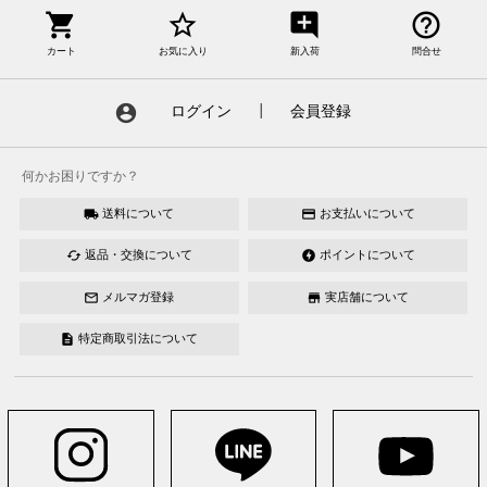
shopping_cart
star_border
add_comment
help_outline
カート
お気に入り
新入荷
問合せ
account_circle
ログイン
┃
会員登録
何かお困りですか？
送料について
お支払いについて
local_shipping
credit_card
返品・交換について
ポイントについて
cached
offline_bolt
メルマガ登録
実店舗について
mail_outline
store
特定商取引法について
description