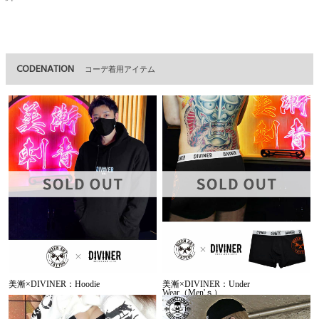
CODENATION
コーデ着用アイテム
美漸×DIVINER：Hoodie
美漸×DIVINER：Under
Wear（Men'ｓ）