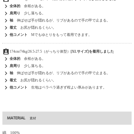
chevron_right
全体的
余裕がある。
chevron_right
肩周り
少し落ちる。
chevron_right
袖
伸ばせば手が隠れるが、リブがあるので手の甲で止まる。
chevron_right
着丈
お尻が隠れるくらい。
chevron_right
他コメント
Mでもゆとりをもって着用できます。
assignment_ind
174cm/74kg/26.5-27.5（がっちり体型）
[XLサイズ]を着用しました
chevron_right
全体的
余裕がある。
chevron_right
肩周り
少し落ちる。
chevron_right
袖
伸ばせば手が隠れるが、リブがあるので手の甲で止まる。
chevron_right
着丈
お尻が隠れるくらい。
chevron_right
他コメント
生地はペラペラ過ぎず程よい厚みがあります。
MATERIAL
素材
綿 100%