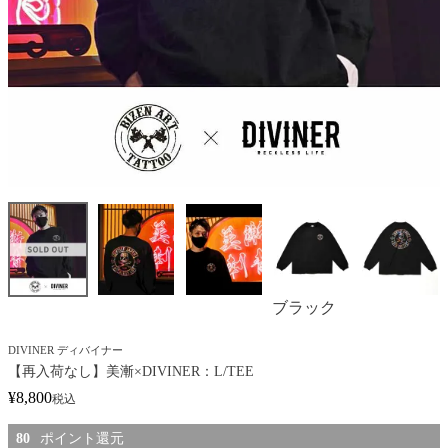
ブラック
DIVINER ディバイナー
【再入荷なし】美漸×DIVINER：L/TEE
¥
8,800
税込
80