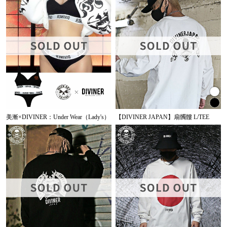
美漸×DIVINER：Under Wear（Lady's）
【DIVINER JAPAN】扇髑髏 L/TEE