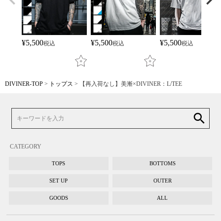
¥
5,500
¥
5,500
¥
5,500
税込
税込
税込
DIVINER-TOP
トップス
【再入荷なし】美漸×DIVINER：L/TEE
search
CATEGORY
TOPS
BOTTOMS
SET UP
OUTER
GOODS
ALL