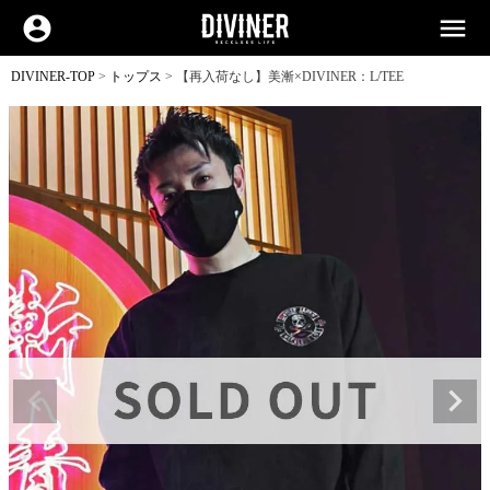
account_circle
menu
DIVINER-TOP
トップス
【再入荷なし】美漸×DIVINER：L/TEE