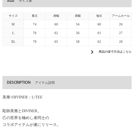
SIZE
サイズ表
サイズ
着丈
身幅
肩幅
袖丈
アームホール
M
74
60
54
60
26
L
76
62
56
61
27
XL
78
65
58
62
28
chevron_right
商品の採寸方法はこちら
DESCRIPTION
アイテム説明
美漸×DIVINER：L/TEE
彫師美漸とDIVINER。
己の世界を極めし者同士の
コラボアイテムが遂にリリース。