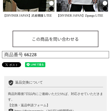
【DIVINER JAPAN】武者髑髏 L/TEE
【DIVINER JAPAN】Zipangu L/TEE
商品番号
66228
verified_user
返品交換について
商品到着後7日以内にご連絡いただければ、対応させていただきま
す。
【交換・返品申請フォーム】
https://diviner.rcmr.io
（365日24時間受付）