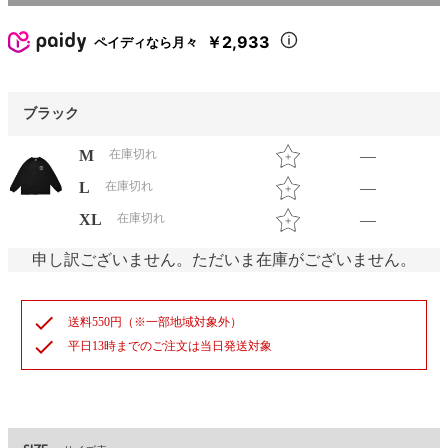
￥2,933
ペイディなら月々
ブラック
M
在庫切れ
—
L
在庫切れ
—
XL
在庫切れ
—
申し訳ございません。ただいま在庫がございません。
check
送料550円（※一部地域対象外）
check
平日13時までのご注文は当日発送対象