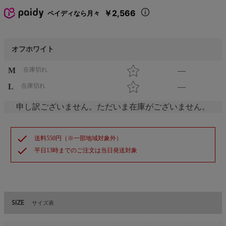
￥2,566
ペイディなら月々
オフホワイト
M
在庫切れ
—
L
在庫切れ
—
申し訳ございません。ただいま在庫がございません。
check
送料550円（※一部地域対象外）
check
平日13時までのご注文は当日発送対象
SIZE
サイズ表