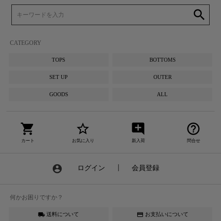
search
CATEGORY
TOPS
BOTTOMS
SET UP
OUTER
GOODS
ALL
shopping_cart
star_border
add_comment
help_outline
カート
お気に入り
新入荷
問合せ
account_circle
ログイン
┃
会員登録
何かお困りですか？
送料について
お支払いについて
local_shipping
credit_card