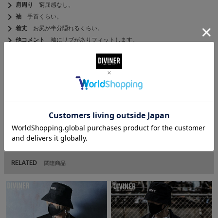
chevron_right
肩周り
窮屈感なし。
chevron_right
袖
手首くらい。
chevron_right
着丈
お尻が半分隠れるくらい。
chevron_right
他コメント
袖にリブがありフィットします。
MATERIAL
素材
綿 100％
RELATED
関連商品