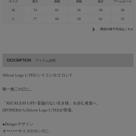
サイズ
着丈
身幅
肩幅
袖丈
アームホール
M
74
61
56
58
30
L
77
66
59
61
33
chevron_right
商品の採寸方法はこちら
DESCRIPTION
アイテム説明
Silicon Logo L/TEE/シリコンロゴ ロンT
唯一無二の己に。
「RECKLESS LIFE=妥協のない生き様」を歩む者達へ、
DIVINERからSilicon Logo L/TEEが登場。
●Design/デザイン
オーバーサイズのロンTに、