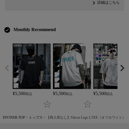
navigate_next
詳細はこちら
verified
Monthly Recommend
¥
5,500
¥
5,500
¥
5,500
税込
税込
税込
DIVINER-TOP
トップス
【再入荷なし】Silicon Logo L/TEE（オフホワイト）