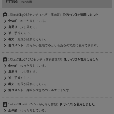
FITTING
staff着用
assignment_ind
165cm/60kg/26.5センチ（小柄・筋肉質）
[Mサイズ]を着用しました
chevron_right
全体的
ゆったりしている。
chevron_right
肩周り
少し落ちる。
chevron_right
袖
手首くらい。
chevron_right
着丈
お尻が隠れるくらい。
chevron_right
他コメント
柔らかい生地でゆとりもあるので楽に着用できます。
assignment_ind
173cm/72kg/27-27.5センチ（筋肉質体型）
[Lサイズ]を着用しました
chevron_right
全体的
ゆったりしている。
chevron_right
肩周り
少し落ちる。
chevron_right
袖
手首くらい。
chevron_right
着丈
お尻が隠れるくらい。
chevron_right
他コメント
身幅が大きめのシルエットです。
assignment_ind
174cm/74kg/26.5-27.5（がっちり体型）
[Lサイズ]を着用しました
chevron_right
全体的
ゆったりしている。