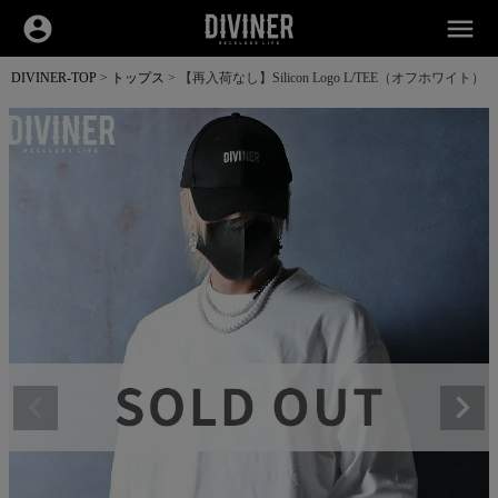
account_circle
menu
DIVINER-TOP
トップス
【再入荷なし】Silicon Logo L/TEE（オフホワイト）