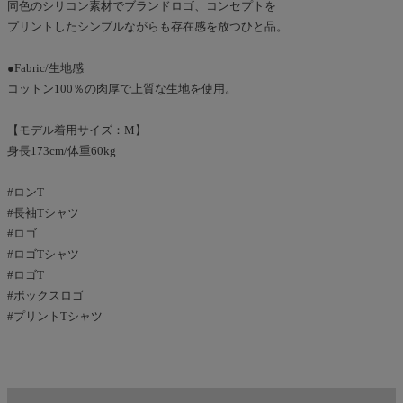
同色のシリコン素材でブランドロゴ、コンセプトを
プリントしたシンプルながらも存在感を放つひと品。
●Fabric/生地感
コットン100％の肉厚で上質な生地を使用。
【モデル着用サイズ：M】
身長173cm/体重60kg
#ロンT
#長袖Tシャツ
#ロゴ
#ロゴTシャツ
#ロゴT
#ボックスロゴ
#プリントTシャツ