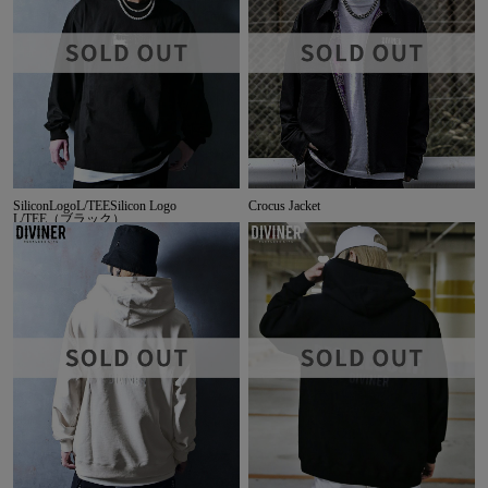
SiliconLogoL/TEESilicon Logo
Crocus Jacket
L/TEE（ブラック）