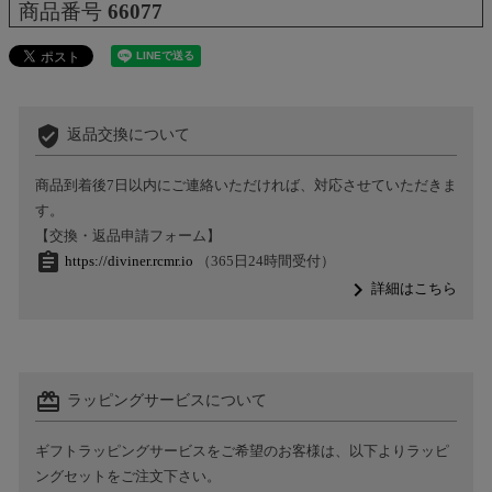
商品番号
66077
verified_user
返品交換について
商品到着後7日以内にご連絡いただければ、対応させていただきま
す。
【交換・返品申請フォーム】
assignment
https://diviner.rcmr.io
（365日24時間受付）
navigate_next
詳細はこちら
card_giftcard
ラッピングサービスについて
ギフトラッピングサービスをご希望のお客様は、以下よりラッピ
ングセットをご注文下さい。