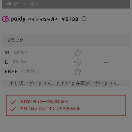
140
￥5,133
ペイディなら月々
ブラック
M
在庫切れ
—
L
在庫切れ
—
FREE
在庫切れ
—
申し訳ございません。ただいま在庫がございません。
check
送料550円（※一部地域対象外）
check
平日13時までのご注文は当日発送対象