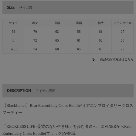
SIZE
サイズ表
サイズ
着丈
身幅
肩幅
袖丈
アームホール
M
70
62
58
61
27
L
72
65
61
62
28
FREE
74
68
65
63
29
chevron_right
商品の採寸方法はこちら
DESCRIPTION
アイテム説明
【BlackLetter】Rear Embroidery Cross Hoodie/リアエンブロイダリークロス
フーディー
「RECKLESS LIFE=妥協のない生き様」を歩む者達へ、DIVINERからRear
Embroidery Cross Hoodie(ブラック)が登場。