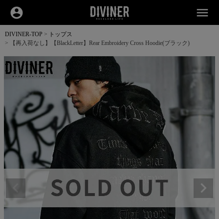
account_circle
menu
DIVINER-TOP
トップス
【再入荷なし】【BlackLetter】Rear Embroidery Cross Hoodie(ブラック)