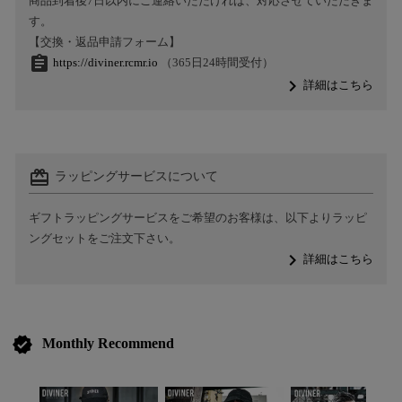
商品到着後7日以内にご連絡いただければ、対応させていただきま
す。
【交換・返品申請フォーム】
assignment
https://diviner.rcmr.io
（365日24時間受付）
navigate_next
詳細はこちら
card_giftcard
ラッピングサービスについて
ギフトラッピングサービスをご希望のお客様は、以下よりラッピ
ングセットをご注文下さい。
navigate_next
詳細はこちら
verified
Monthly Recommend