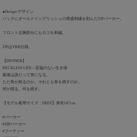
●Design/デザイン
バックにオールドイングリッシュの厚盛刺繍を刻んだZIPパーカー。
フロント左胸部分にもロゴを刺繍。
ZIPはYKK仕様。
【DIVINER】
RECKLESS LIFE―妥協のない生き様
最後は誰だって骨になる。
ただ骨が残るのか。それとも骨を残すのか。
何が残る。何を残す。
【モデル着用サイズ：FREE】身長187cm
#パーカー
#ZIPパーカー
#フーディー