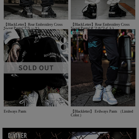
【BlackLetter】Rear Embroidery Cross
【BlackLetter】Rear Embroidery Cross
Sweat Pants(ブラック)
Sweat Pants(オフホワイト)
Evilways Pants
【Blackletter】 Evilways Pants （Limited
Color.）