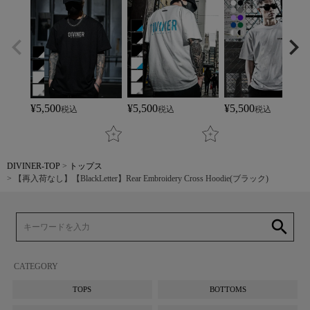
¥
5,500
¥
5,500
¥
5,500
税込
税込
税込
DIVINER-TOP
トップス
【再入荷なし】【BlackLetter】Rear Embroidery Cross Hoodie(ブラック)
search
CATEGORY
TOPS
BOTTOMS