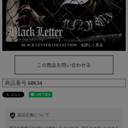
BLACK LETTER COLLECTION を詳しく見る
商品番号
68634
verified_user
返品交換について