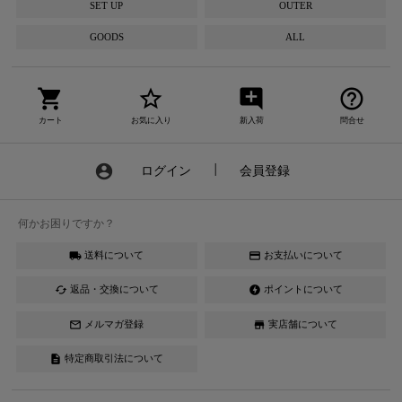
SET UP
OUTER
GOODS
ALL
shopping_cart
star_border
add_comment
help_outline
カート
お気に入り
新入荷
問合せ
account_circle
ログイン
┃
会員登録
何かお困りですか？
送料について
お支払いについて
local_shipping
credit_card
返品・交換について
ポイントについて
cached
offline_bolt
メルマガ登録
実店舗について
mail_outline
store
特定商取引法について
description