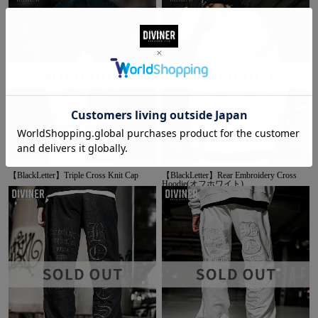
【BlackLetter】Triple Cross Knit Cap
【BlackLetter】Rear Embroidery Cross
Hoodie(オフホワイト)