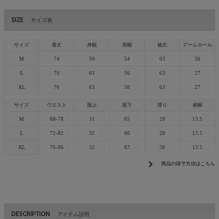
SIZE
サイズ表
サイズ
着丈
身幅
肩幅
袖丈
アームホール
M
74
59
54
63
26
L
76
61
56
63
27
XL
76
63
58
63
27
サイズ
ウエスト
股上
股下
渡り
裾幅
M
68-78
31
65
28
13.5
L
72-82
32
66
29
13.5
XL
76-86
32
67
30
13.5
chevron_right
商品の採寸方法はこちら
DESCRIPTION
アイテム説明