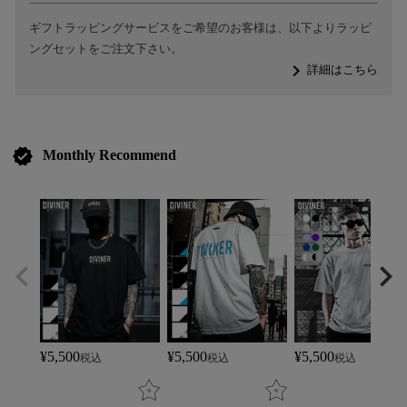
ギフトラッピングサービスをご希望のお客様は、以下よりラッピ
ングセットをご注文下さい。
navigate_next
詳細はこちら
verified
Monthly Recommend
¥
5,500
¥
5,500
¥
5,500
税込
税込
税込