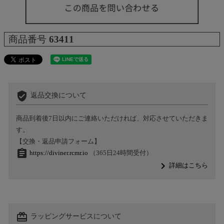
商品番号
63411
verified_user
返品交換について
商品到着後7日以内にご連絡いただければ、対応させていただきま
す。
【交換・返品申請フォーム】
assignment
https://diviner.rcmr.io
（365日24時間受付）
navigate_next
詳細はこちら
card_giftcard
ラッピングサービスについて