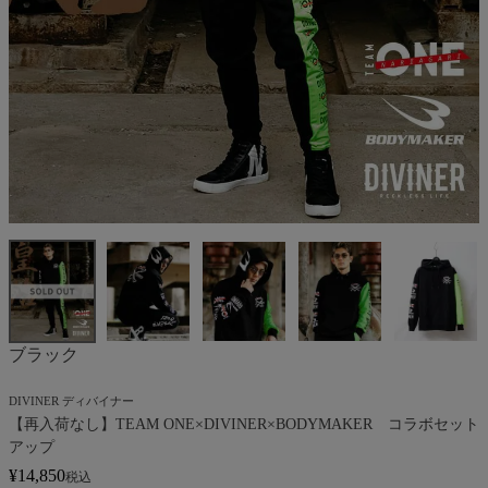
ブラック
DIVINER ディバイナー
【再入荷なし】TEAM ONE×DIVINER×BODYMAKER コラボセット
アップ
¥
14,850
税込