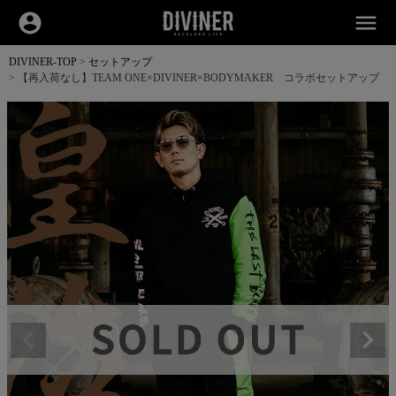
account_circle
menu
DIVINER-TOP
セットアップ
【再入荷なし】TEAM ONE×DIVINER×BODYMAKER コラボセットアップ