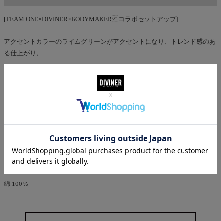
[TEAM ONE×DIVINER×BODYMAKER コラボセットアップ]
アクセントカラーのライムグリーンがアクセントになり、トレンド感のあ
る仕上がり。
バック面に配置された、インパクト抜群のトリプルコラボロゴは、今回の
コラボでしかお目にかかれない限定ロゴ。
皇治選手着用サイズ：L
MATERIAL
素材
綿 100％