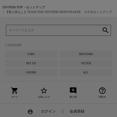
DIVINER-TOP
セットアップ
【再入荷なし】TEAM ONE×DIVINER×BODYMAKER コラボセットアップ
search
CATEGORY
TOPS
BOTTOMS
SET UP
OUTER
GOODS
ALL
shopping_cart
star_border
add_comment
help_outline
カート
お気に入り
新入荷
問合せ
account_circle
ログイン
┃
会員登録