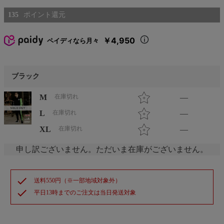
135
￥4,950
ペイディなら月々
ブラック
M
在庫切れ
—
L
在庫切れ
—
XL
在庫切れ
—
申し訳ございません。ただいま在庫がございません。
check
送料550円（※一部地域対象外）
check
平日13時までのご注文は当日発送対象