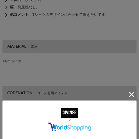
chevron_right
幅
窮屈感なし。
chevron_right
他コメント
Tシャツのデザインに合わせて履きたいです。
MATERIAL
素材
PVC 100％
CODENATION
コーデ着用アイテム