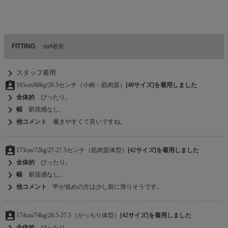
FITTING
staff着用
chevron_right
スタッフ着用
assignment_ind
165cm/60kg/26.5センチ（小柄・筋肉質）
[40サイズ]を着用しました
chevron_right
全体的
ぴったり。
chevron_right
幅
窮屈感なし。
chevron_right
他コメント
履きやすくて良いですね。
assignment_ind
173cm/72kg/27-27.5センチ（筋肉質体型）
[42サイズ]を着用しました
chevron_right
全体的
ぴったり。
chevron_right
幅
窮屈感なし。
chevron_right
他コメント
甲が低めの方は少し前に滑りそうです。
assignment_ind
174cm/74kg/26.5-27.5（がっちり体型）
[42サイズ]を着用しました
chevron_right
全体的
ぴったり。