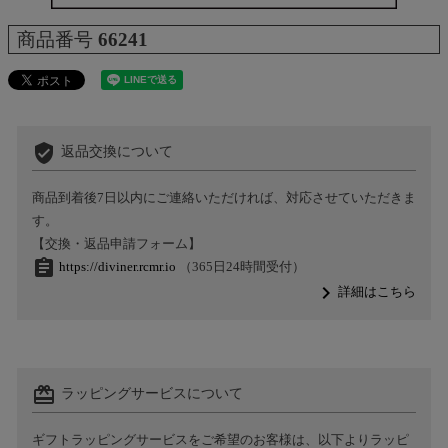
商品番号
66241
verified_user
返品交換について
商品到着後7日以内にご連絡いただければ、対応させていただきま
す。
【交換・返品申請フォーム】
assignment
https://diviner.rcmr.io
（365日24時間受付）
navigate_next
詳細はこちら
card_giftcard
ラッピングサービスについて
ギフトラッピングサービスをご希望のお客様は、以下よりラッピ