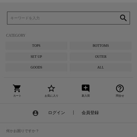
search
CATEGORY
TOPS
BOTTOMS
SET UP
OUTER
GOODS
ALL
shopping_cart
star_border
add_comment
help_outline
カート
お気に入り
新入荷
問合せ
account_circle
ログイン
┃
会員登録
何かお困りですか？