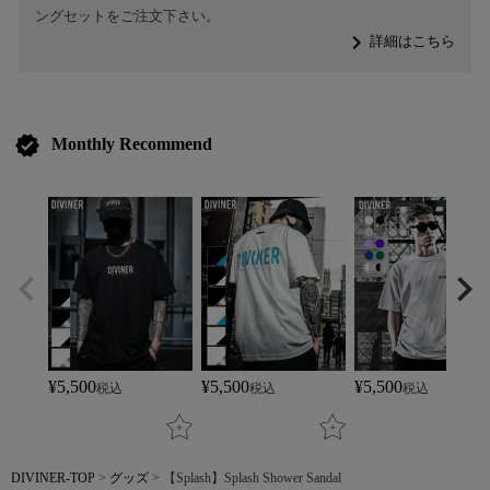
ングセットをご注文下さい。
navigate_next
詳細はこちら
verified
Monthly Recommend
¥
5,500
¥
5,500
¥
5,500
税込
税込
税込
DIVINER-TOP
グッズ
【Splash】Splash Shower Sandal