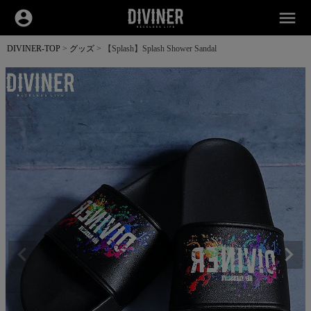
account_circle
menu
DIVINER-TOP
グッズ
【Splash】Splash Shower Sandal