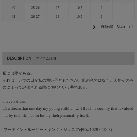
40
25-26
27
10.5
2
42
26-27
28
10.5
2
chevron_right
商品の採寸方法はこちら
DESCRIPTION
アイテム説明
私には夢がある。
それは、いつの日か私の幼い子どもたちが、肌の色ではなく、人格そのも
のによって評価される国に住むという夢である。
I have a dream.
It's a dream that one day my young children will live in a country that is valued
not by their skin color but by their personality itself.
-マーティン・ルーサー・キング・ジュニア(牧師/1929～1968)-