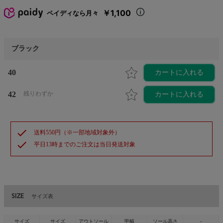
￥1,100
ペイディなら月々
ブラック
40
カートに入れる
42
残りわずか
カートに入れる
check
送料550円（※一部地域対象外）
check
平日13時までのご注文は当日発送対象
SIZE
サイズ表
サイズ
サイズ
アウトソール
甲幅
ソール高さ
-