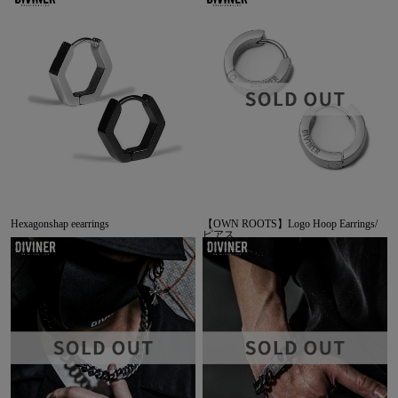
Hexagonshap eearrings
【OWN ROOTS】Logo Hoop Earrings/
ピアス