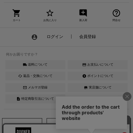
shopping_cart
star_border
add_comment
help_outline
カート
お気に入り
新入荷
問合せ
account_circle
ログイン
┃
会員登録
何かお困りですか？
送料について
お支払いについて
local_shipping
credit_card
返品・交換について
ポイントについて
cached
offline_bolt
メルマガ登録
実店舗について
mail_outline
store
特定商取引法について
description