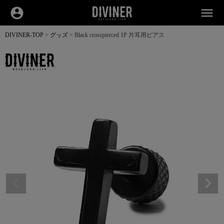
account_circle
menu
DIVINER-TOP
グッズ
Black crosspierced 1P 片耳用ピアス