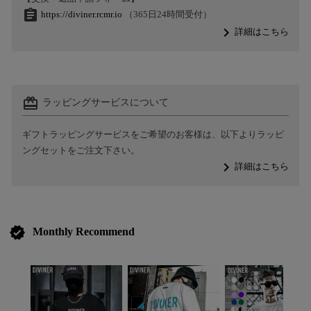
assignment
https://diviner.rcmr.io
（365日24時間受付）
navigate_next
詳細はこちら
card_giftcard
ラッピングサービスについて
ギフトラッピングサービスをご希望のお客様は、以下よりラッピ
ングセットをご注文下さい。
navigate_next
詳細はこちら
verified
Monthly Recommend