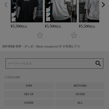
¥
5,500
¥
5,500
¥
5,500
税込
税込
税込
DIVINER-TOP
グッズ
Black crosspierced 1P 片耳用ピアス
search
CATEGORY
TOPS
BOTTOMS
SET UP
OUTER
GOODS
ALL