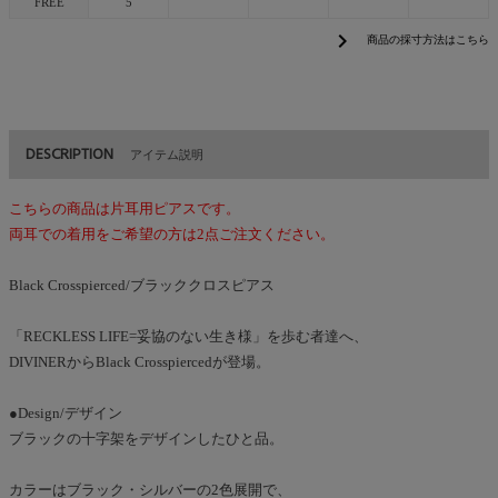
FREE
5
chevron_right
商品の採寸方法はこちら
DESCRIPTION
アイテム説明
こちらの商品は片耳用ピアスです。
両耳での着用をご希望の方は2点ご注文ください。
Black Crosspierced/ブラッククロスピアス
「RECKLESS LIFE=妥協のない生き様」を歩む者達へ、
DIVINERからBlack Crosspiercedが登場。
●Design/デザイン
ブラックの十字架をデザインしたひと品。
カラーはブラック・シルバーの2色展開で、