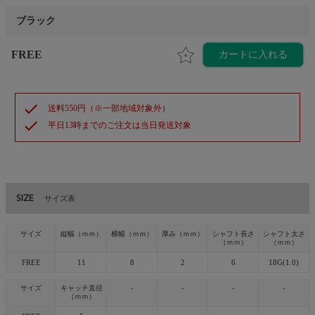
ブラック
FREE
カートに入れる
check
送料550円（※一部地域対象外）
check
平日13時までのご注文は当日発送対象
SIZE
サイズ表
サイズ
縦幅（ｍｍ）
横幅（ｍｍ）
厚み（ｍｍ）
シャフト長さ
シャフト太さ
（ｍｍ）
（ｍｍ）
FREE
11
8
2
6
18G(1.0)
サイズ
キャッチ直径
-
-
-
-
（ｍｍ）