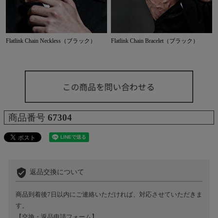
Flatlink Chain Neckless（ブラック）
Flatlink Chain Bracelet（ブラック）
商品番号
67304
verified_user
返品交換について
商品到着後7日以内にご連絡いただければ、対応させていただきま
す。
【交換・返品申請フォーム】