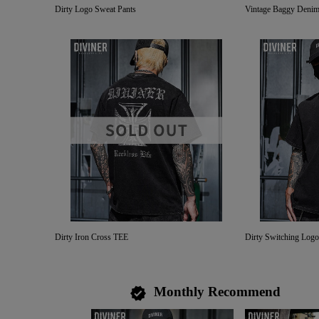
Dirty Logo Sweat Pants
Vintage Baggy Denim
Dirty Iron Cross TEE
Dirty Switching Log
Monthly Recommend
verified