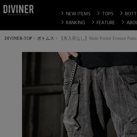
chevron_right
chevron_right
chevron_right
NEW ITEMS
TOPS
BOT
chevron_right
chevron_right
chevron_right
RANKING
FEATURE
ABO
DIVINER-TOP
ボトムス
【再入荷なし】Multi Pocket Erosion Pants