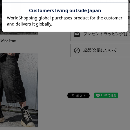
alarm
平日お昼13時までのご注
local_shipping
送料550円でお届け（沖
card_giftcard
プレゼントラッピングは
 Wide Pants
block
返品/交換について