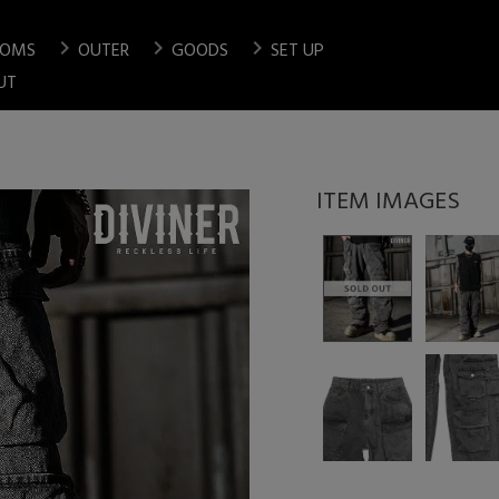
chevron_right
chevron_right
chevron_right
TOMS
OUTER
GOODS
SET UP
検索
UT