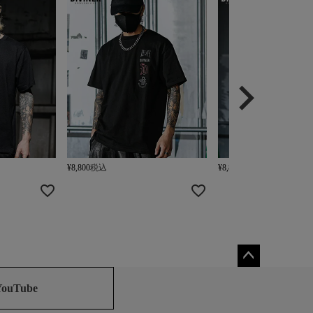
¥
8,800
税込
¥
8,800
税込
ペー
ジト
YouTube
ップ
へ