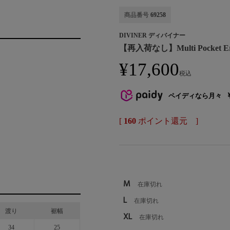
商品番号
69258
DIVINER ディバイナー
【再入荷なし】Multi Pocket Ero
¥
17,600
税込
ペイディなら月々
[
160
ポイント還元 ]
M
在庫切れ
L
在庫切れ
渡り
裾幅
XL
在庫切れ
34
25