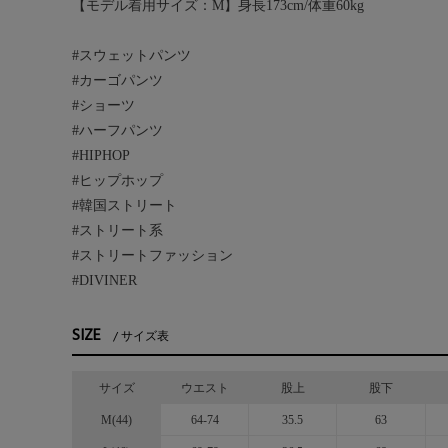
【モデル着用サイズ：M】身長173cm/体重60kg
#スウェットパンツ
#カーゴパンツ
#ショーツ
#ハーフパンツ
#HIPHOP
#ヒップホップ
#韓国ストリート
#ストリート系
#ストリートファッション
#DIVINER
SIZE
サイズ表
サイズ
ウエスト
股上
股下
M(44)
64-74
35.5
63