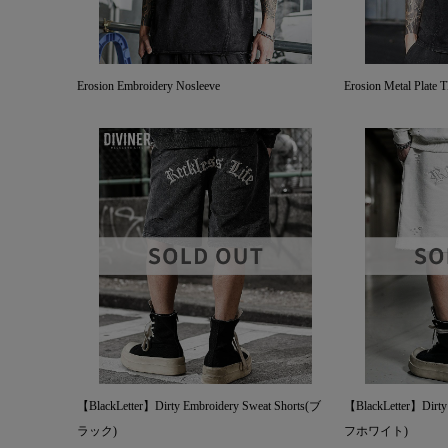
Erosion Embroidery Nosleeve
Erosion Metal Plate 
【BlackLetter】Dirty Embroidery Sweat Shorts(ブ
【BlackLetter】Dirty
ラック)
フホワイト)