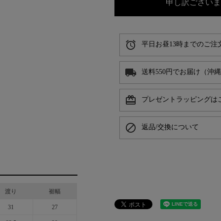
申し訳ございま
alarm
平日お昼13時までのご注
local_shipping
送料550円でお届け（沖
card_giftcard
プレゼントラッピングは
block
返品/交換について
渡り
裾幅
31
27