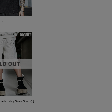
TEE
 Embroidery Sweat Shorts(オ