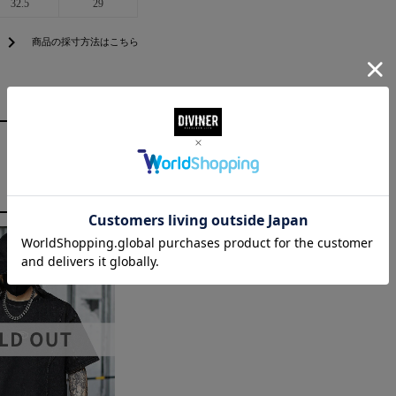
32.5
29
chevron_right
商品の採寸方法はこちら