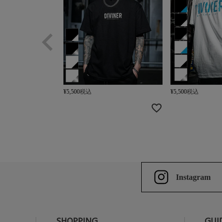
¥
5,500
税込
¥
5,500
税込
Instagram
SHOPPING
GUI