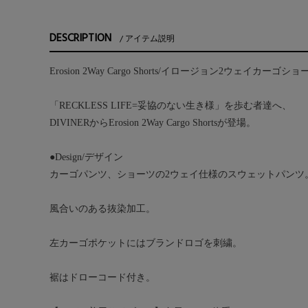
DESCRIPTION
アイテム説明
Erosion 2Way Cargo Shorts/イロージョン2ウェイカーゴショ
「RECKLESS LIFE=妥協のない生き様」を歩む者達へ、
DIVINERからErosion 2Way Cargo Shortsが登場。
●Design/デザイン
カーゴパンツ、ショーツの2ウェイ仕様のスウェットパンツ
風合いのある抜染加工。
左カーゴポケットにはブランドロゴを刺繍。
裾はドローコード付き。