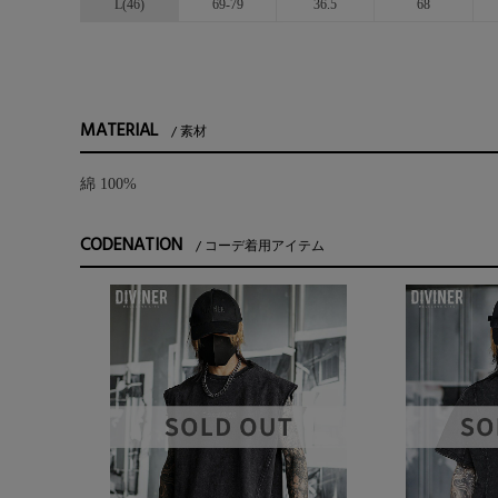
L(46)
69-79
36.5
68
MATERIAL
素材
綿 100%
CODENATION
コーデ着用アイテム