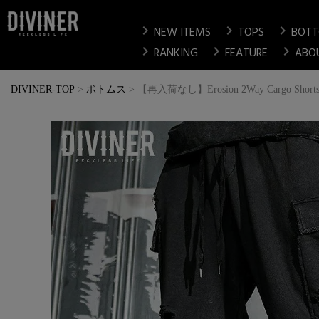
chevron_right
chevron_right
chevron_right
NEW ITEMS
TOPS
BOT
chevron_right
chevron_right
chevron_right
RANKING
FEATURE
ABO
DIVINER-TOP
ボトムス
【再入荷なし】Erosion 2Way Cargo Short