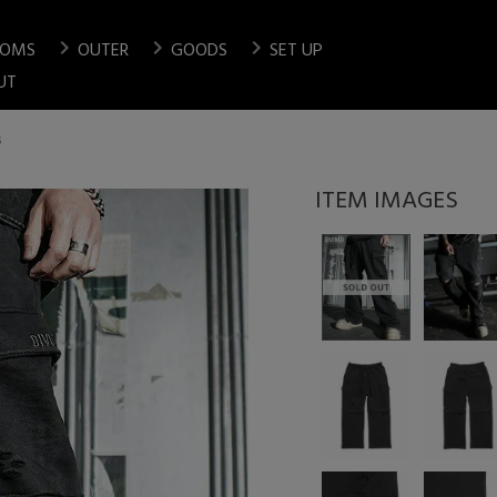
chevron_right
chevron_right
chevron_right
TOMS
OUTER
GOODS
SET UP
検索
UT
s